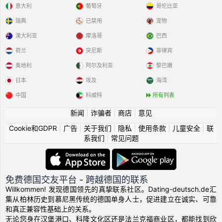
意大利
葡萄牙
哥伦比亚
瑞典
已禁用
宠物
澳大利亚
摩洛哥
巴西
荷兰
突尼斯
菲律宾
奥地利
阿尔及利亚
黎巴嫩
日本
埃及
海湾
中国
科威特
所有列表
新闻
|
诈骗者
|
商店
|
意见
Cookie和GDPR
|
广告
|
关于我们
|
隐私
|
使用条款
|
儿童安全
|
联
系我们
|
常见问题
免费德国交友平台 - 跨越德国的联系
Willkommen! 发现德国领先的真挚联系社区。Dating-deutsch.de汇
集从柏林历史到慕尼黑传统的德国单身人士，促进建立在诚实、可靠
和真正兼容性基础上的关系。
无论您身在汉堡港口、科隆文化区还是法兰克福商业区，都能找到欣