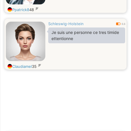
岁
Ppatrick8
48
Schleswig-Holstein
0.3
Je suis une personne ce tres timide
ettentionne
岁
Claudiamel
35