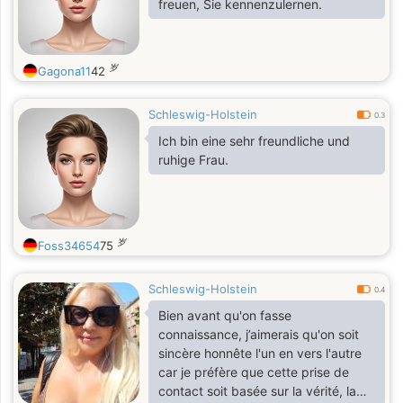
freuen, Sie kennenzulernen.
岁
Gagona11
42
Schleswig-Holstein
0.3
Ich bin eine sehr freundliche und
ruhige Frau.
岁
Foss34654
75
Schleswig-Holstein
0.4
Bien avant qu'on fasse
connaissance, j’aimerais qu'on soit
sincère honnête l'un en vers l'autre
car je préfère que cette prise de
contact soit basée sur la vérité, la