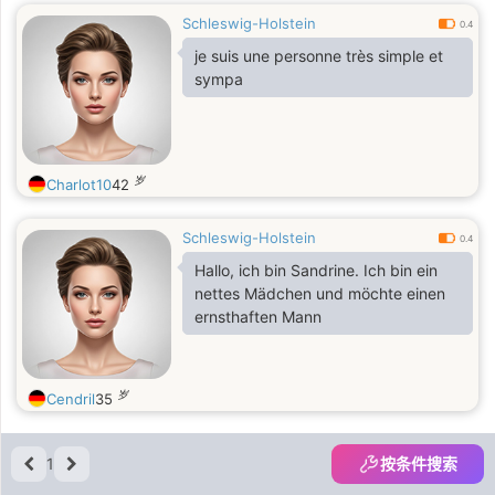
Schleswig-Holstein
0.4
je suis une personne très simple et
sympa
岁
Charlot10
42
Schleswig-Holstein
0.4
Hallo, ich bin Sandrine. Ich bin ein
nettes Mädchen und möchte einen
ernsthaften Mann
岁
Cendril
35
1
按条件搜索