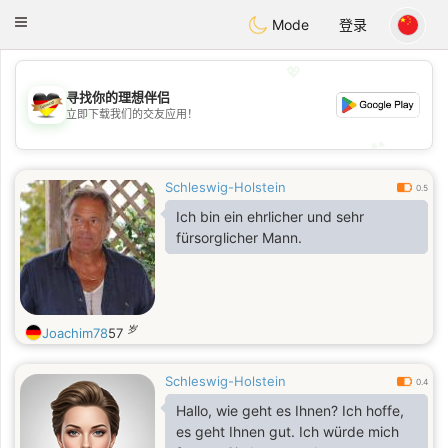
Deutsch
Dating
Toggle
Mode
登录
navigation
💖
寻找你的理想伴侣
💖
立即下载我们的交友应用！
💕
💕
Schleswig-Holstein
0.5
Ich bin ein ehrlicher und sehr
fürsorglicher Mann.
岁
Joachim78
57
Schleswig-Holstein
0.4
Hallo, wie geht es Ihnen? Ich hoffe,
es geht Ihnen gut. Ich würde mich