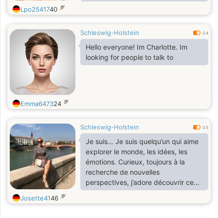
sincérité, etc.
岁
Lpo25417
40
Schleswig-Holstein
0.4
Hello everyone! Im Charlotte. Im
looking for people to talk to
岁
Emma6473
24
Schleswig-Holstein
0.5
Je suis… Je suis quelqu’un qui aime
explorer le monde, les idées, les
émotions. Curieux, toujours à la
recherche de nouvelles
perspectives, j’adore découvrir ce
qui se cache derrière chaque
岁
Josette41
46
conversation. Je n'ai pas peur de
sortir des sentiers battus, d’explorer