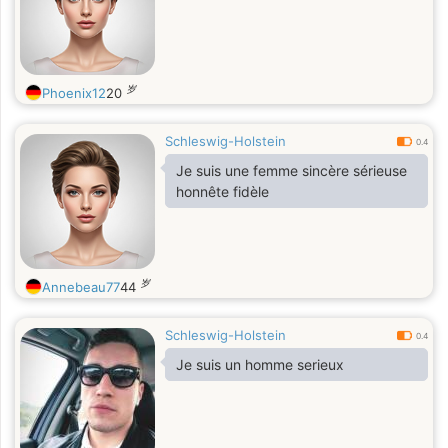
岁
Phoenix12
20
Schleswig-Holstein
0.4
Je suis une femme sincère sérieuse
honnête fidèle
岁
Annebeau77
44
Schleswig-Holstein
0.4
Je suis un homme serieux