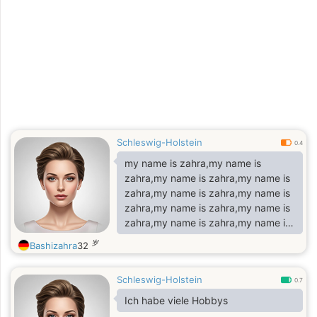
de nouveaux horizons, que ce soit
en discutant de sujets profonds ou
en partageant des moments plus
légers. J’aime apprendre des autres
autant que j’aime partager ce que je
sais. La vie est pour moi une
aventure, et chaque rencontre est
Schleswig-Holstein
0.4
my name is zahra,my name is
zahra,my name is zahra,my name is
zahra,my name is zahra,my name is
zahra,my name is zahra,my name is
zahra,my name is zahra,my name is
zahra,my name is zahra,my name is
岁
Bashizahra
32
zahra,my name is zahra,my name is
zahra,my name is zahra,my name is
Schleswig-Holstein
zahra,
0.7
Ich habe viele Hobbys