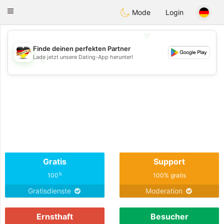
Deutsch
Dating
Toggle
Mode
Login
navigation
💖
Finde deinen perfekten Partner
Lade jetzt unsere Dating-App herunter!
💖
💕
💕
Gratis
Support
%
100
100% gratis
Gratisdienste
Moderation
Ernsthaft
Besucher