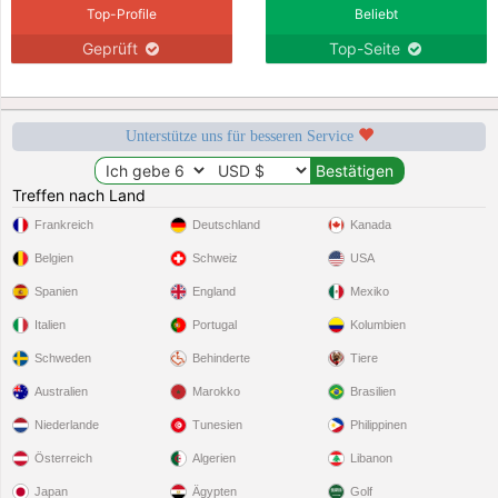
Top-Profile
Beliebt
Geprüft
Top-Seite
Unterstütze uns für besseren Service
Treffen nach Land
Frankreich
Deutschland
Kanada
Belgien
Schweiz
USA
Spanien
England
Mexiko
Italien
Portugal
Kolumbien
Schweden
Behinderte
Tiere
Australien
Marokko
Brasilien
Niederlande
Tunesien
Philippinen
Österreich
Algerien
Libanon
Japan
Ägypten
Golf