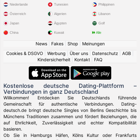
Niederlande
Tunesien
Philippinen
Österreich
Algerien
Libanon
Japan
Ägypten
Golf
China
Kuwait
Alle
News
|
Fakes
|
Shop
|
Meinungen
Cookies & DSGVO
|
Werbung
|
Über uns
|
Datenschutz
|
AGB
|
Kindersicherheit
|
Kontakt
|
FAQ
Kostenlose deutsche Dating-Plattform –
Verbindungen in ganz Deutschland
Willkommen! Entdecken Sie Deutschlands führende
Gemeinschaft für authentische Verbindungen. Dating-
deutsch.de bringt deutsche Singles von Berlins Geschichte bis
Münchens Traditionen zusammen und fördert Beziehungen, die
auf Ehrlichkeit, Zuverlässigkeit und echter Kompatibilität
basieren.
Ob Sie in Hamburgs Häfen, Kölns Kultur oder Frankfurts