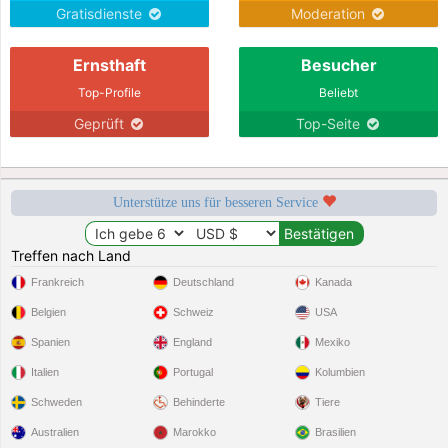
Gratisdienste
Moderation
Ernsthaft
Besucher
Top-Profile
Beliebt
Geprüft
Top-Seite
Unterstütze uns für besseren Service
Treffen nach Land
Frankreich
Deutschland
Kanada
Belgien
Schweiz
USA
Spanien
England
Mexiko
Italien
Portugal
Kolumbien
Schweden
Behinderte
Tiere
Australien
Marokko
Brasilien