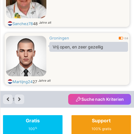
Jahre alt
Sanchez78
48
Groningen
0.6
Vrij open, en zeer gezellig
Jahre alt
Martijng24
27
1
Suche nach Kriterien
Gratis
Support
%
100
100% gratis