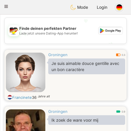
Deutsch
Dating
Toggle
Mode
Login
navigation
💖
Finde deinen perfekten Partner
Lade jetzt unsere Dating-App herunter!
💖
💕
💕
Groningen
0.3
Je suis aimable douce gentille avec
un bon caractère
Jahre alt
Francinete
36
Groningen
0.9
Ik zoek de ware voor mij