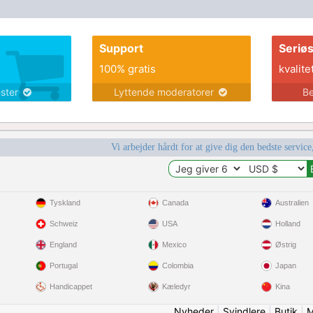
Support
Seriø
100% gratis
kvalite
ester
Lyttende moderatorer
Be
Vi arbejder hårdt for at give dig den bedste service
Tyskland
Canada
Australien
Schweiz
USA
Holland
England
Mexico
Østrig
Portugal
Colombia
Japan
Handicappet
Kæledyr
Kina
Nyheder
|
Svindlere
|
Butik
|
M