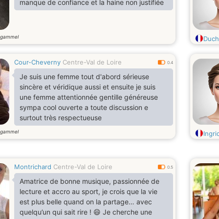
manque de confiance et la haine non justifiée
 gammel
Duch
Cour-Cheverny
Centre-Val de Loire
0.4
Je suis une femme tout d'abord sérieuse
sincère et véridique aussi et ensuite je suis
une femme attentionnée gentille généreuse
sympa cool ouverte a toute discussion e
surtout très respectueuse
 gammel
Ingri
Montrichard
Centre-Val de Loire
0.5
Amatrice de bonne musique, passionnée de
lecture et accro au sport, je crois que la vie
est plus belle quand on la partage… avec
quelqu’un qui sait rire ! 😄 Je cherche une