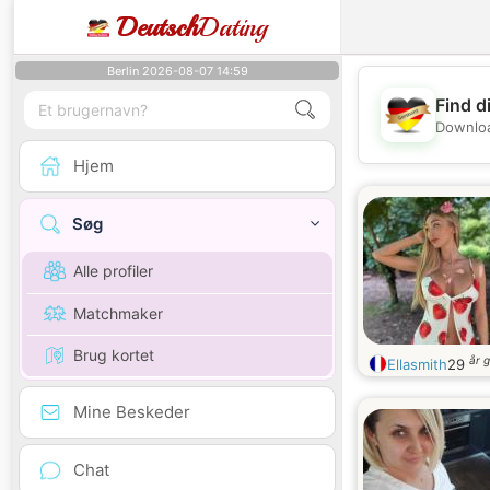
Deutsch
Dating
Berlin 2026-08-07 14:59
Find d
Downloa
Hjem
Søg
Alle profiler
Matchmaker
Brug kortet
år 
Ellasmith
29
Mine Beskeder
Chat