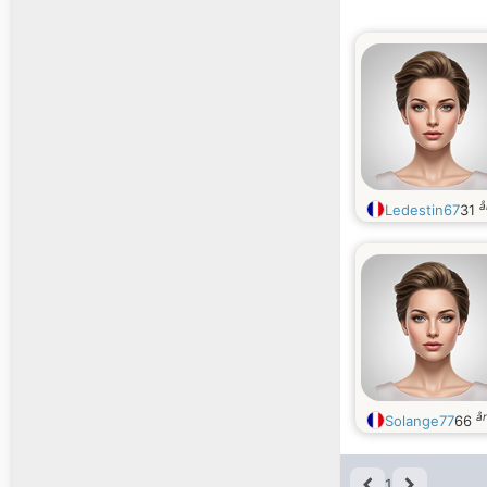
å
Ledestin67
31
å
Solange77
66
1