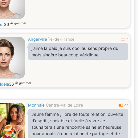
år gammel
er
36
Angerville
Île-de-France
0
j'aime la paix je suis cool au sens propre du
mots sincère beaucoup véridique
år gammel
ddela
36
Monnaie
Centre-Val de Loire
0.6
Jeune femme , libre de toute relation, ouverte
d'esprit , sociable et facile à vivre Je
souhaiterais une rencontre saine et heureuse
pour aboutir à une relation de partage et de