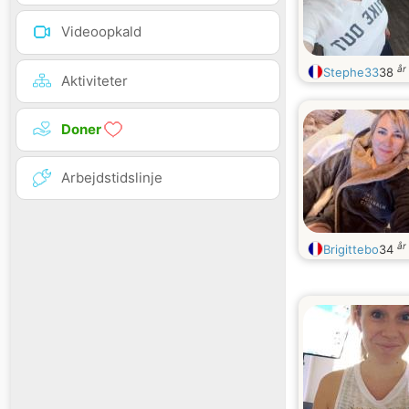
Videoopkald
år
Stephe33
38
Aktiviteter
Doner
Arbejdstidslinje
år
Brigittebo
34