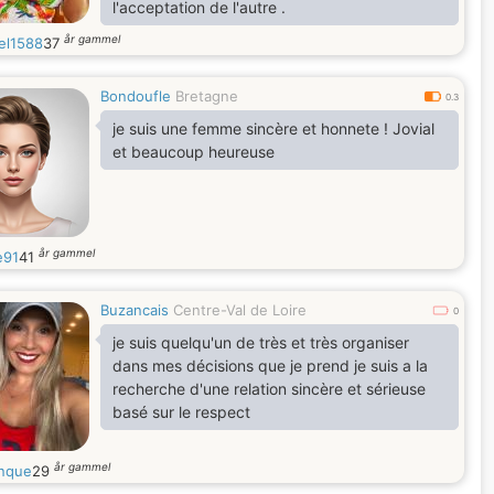
l'acceptation de l'autre .
år gammel
el1588
37
Bondoufle
Bretagne
0.3
je suis une femme sincère et honnete ! Jovial
et beaucoup heureuse
år gammel
e91
41
Buzancais
Centre-Val de Loire
0
je suis quelqu'un de très et très organiser
dans mes décisions que je prend je suis a la
recherche d'une relation sincère et sérieuse
basé sur le respect
år gammel
nque
29