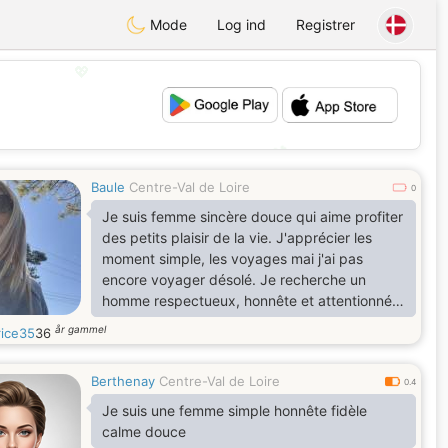
Mode
Log ind
Registrer
💖
💕
Baule
Centre-Val de Loire
0
Je suis femme sincère douce qui aime profiter
des petits plaisir de la vie. J'apprécier les
moment simple, les voyages mai j'ai pas
encore voyager désolé. Je recherche un
homme respectueux, honnête et attentionné,
avec qui partager une belle complicité et
år gammel
rice35
36
construire une relation sérieuse basée sur la
confiance, le respect et la communication.
Berthenay
Centre-Val de Loire
0.4
Je suis une femme simple honnête fidèle
calme douce