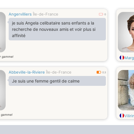
Angervilliers
Île-de-France
0
je suis Angela celibataire sans enfants a la
recherche de nouveaux amis et voir plus si
affinité
r gammel
Marg
Abbeville-la-Riviere
Île-de-France
0.3
Je suis une femme gentil de calme
r gammel
Vilir