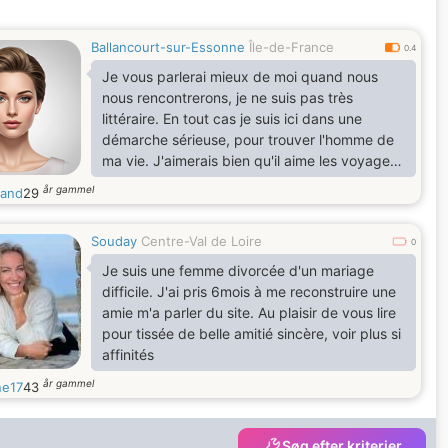
Ballancourt-sur-Essonne
Île-de-France
0.4
Je vous parlerai mieux de moi quand nous
nous rencontrerons, je ne suis pas très
littéraire. En tout cas je suis ici dans une
démarche sérieuse, pour trouver l'homme de
ma vie. J'aimerais bien qu'il aime les voyages
comme moi la cuisine et bien d'autre chose.
år gammel
and
29
Souday
Centre-Val de Loire
0
Je suis une femme divorcée d'un mariage
difficile. J'ai pris 6mois à me reconstruire une
amie m'a parler du site. Au plaisir de vous lire
pour tissée de belle amitié sincère, voir plus si
affinités
år gammel
ine17
43
Søg efter kriterier