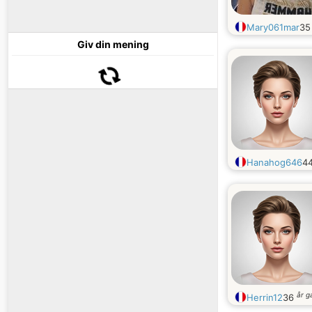
Mary061mar
3
Giv din mening
Hanahog646
4
år 
Herrin12
36