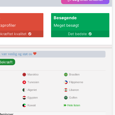
s
Besøgende
tsprofiler
Meget besøgt
kræftet kvalitet
Det bedste
, vær venlig og støt os
Marokko
Brasilien
Tunesien
Filippinerne
Algeriet
Libanon
Egypten
Golfen
Kuwait
Hele listen
eninger