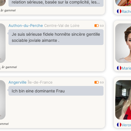
relation sérieuse, basée sur la complicité, les
fous rires et les petits moments simples qui
år gammel
5
Rach
rendent la vie magique. Si tu aimes les
discussions profondes, les playlists surprises
Authon-du-Perche
Centre-Val de Loire
et les challenges sportifs, on va sûrement bien
0.3
s’entendre. 💫
Je suis sérieuse fidele honnête sincère gentille
sociable joviale aimante .
år gammel
4
Mari
Angerville
Île-de-France
0.3
Ich bin eine dominante Frau
gammel
Vero