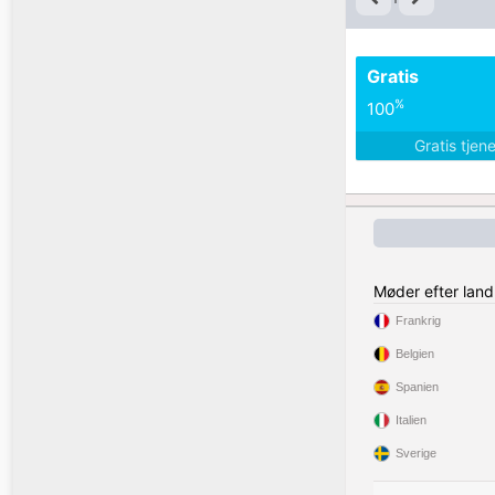
Gratis
%
100
Gratis tjen
Møder efter land
Frankrig
Belgien
Spanien
Italien
Sverige