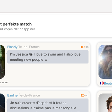
it perfekte match
💖
d vores datingapp nu!
💕
Blandy
Île-de-France
0.5
I'm Jessica 😁 I love to swim and I also love
meeting new people ☺️
gammel
Beat
Baulne
Île-de-France
0.2
Je suis ouverte d’esprit et à toutes
discussions je n’aime pas le mensonge le