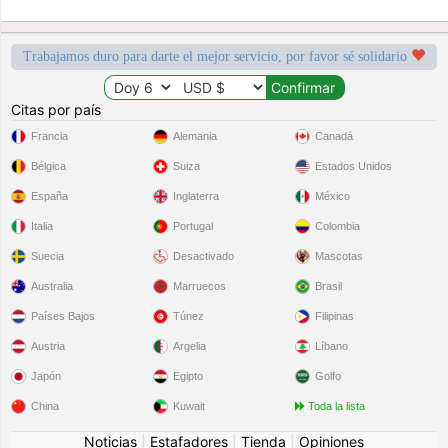
Trabajamos duro para darte el mejor servicio, por favor sé solidario
Citas por país
Francia
Alemania
Canadá
Bélgica
Suiza
Estados Unidos
España
Inglaterra
México
Italia
Portugal
Colombia
Suecia
Desactivado
Mascotas
Australia
Marruecos
Brasil
Países Bajos
Túnez
Filipinas
Austria
Argelia
Líbano
Japón
Egipto
Golfo
China
Kuwait
Toda la lista
Noticias
|
Estafadores
|
Tienda
|
Opiniones