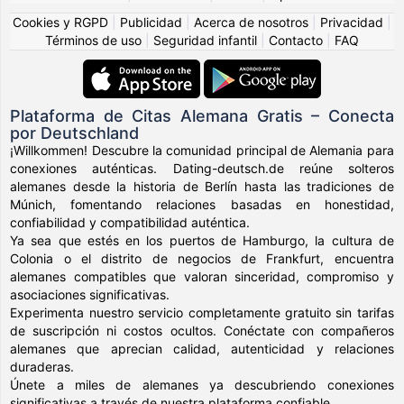
Cookies y RGPD
|
Publicidad
|
Acerca de nosotros
|
Privacidad
|
Términos de uso
|
Seguridad infantil
|
Contacto
|
FAQ
Plataforma de Citas Alemana Gratis – Conecta
por Deutschland
¡Willkommen! Descubre la comunidad principal de Alemania para
conexiones auténticas. Dating-deutsch.de reúne solteros
alemanes desde la historia de Berlín hasta las tradiciones de
Múnich, fomentando relaciones basadas en honestidad,
confiabilidad y compatibilidad auténtica.
Ya sea que estés en los puertos de Hamburgo, la cultura de
Colonia o el distrito de negocios de Frankfurt, encuentra
alemanes compatibles que valoran sinceridad, compromiso y
asociaciones significativas.
Experimenta nuestro servicio completamente gratuito sin tarifas
de suscripción ni costos ocultos. Conéctate con compañeros
alemanes que aprecian calidad, autenticidad y relaciones
duraderas.
Únete a miles de alemanes ya descubriendo conexiones
significativas a través de nuestra plataforma confiable.