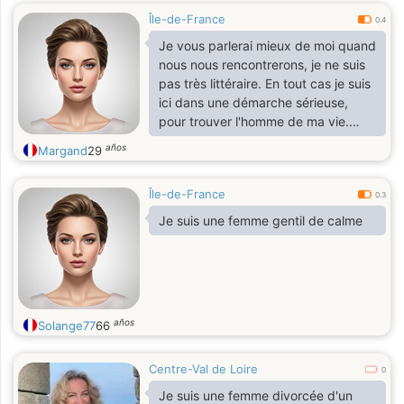
Île-de-France
0.4
Je vous parlerai mieux de moi quand
nous nous rencontrerons, je ne suis
pas très littéraire. En tout cas je suis
ici dans une démarche sérieuse,
pour trouver l'homme de ma vie.
J'aimerais bien qu'il aime les
años
Margand
29
voyages comme moi la cuisine et
bien d'autre chose.
Île-de-France
0.3
Je suis une femme gentil de calme
años
Solange77
66
Centre-Val de Loire
0
Je suis une femme divorcée d'un