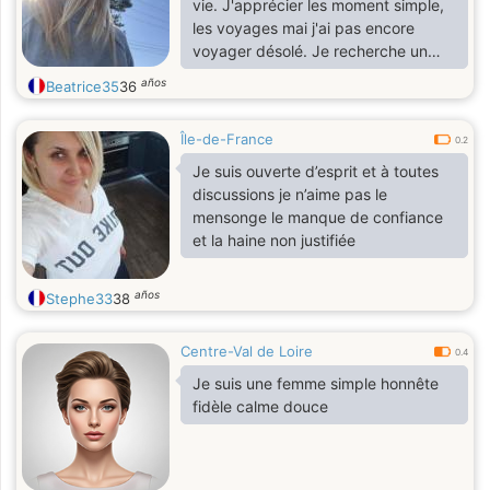
vie. J'apprécier les moment simple,
les voyages mai j'ai pas encore
voyager désolé. Je recherche un
homme respectueux, honnête et
años
Beatrice35
36
attentionné, avec qui partager une
belle complicité et construire une
Île-de-France
relation sérieuse basée sur la
0.2
confiance, le respect et la
Je suis ouverte d’esprit et à toutes
communication.
discussions je n’aime pas le
mensonge le manque de confiance
et la haine non justifiée
años
Stephe33
38
Centre-Val de Loire
0.4
Je suis une femme simple honnête
fidèle calme douce