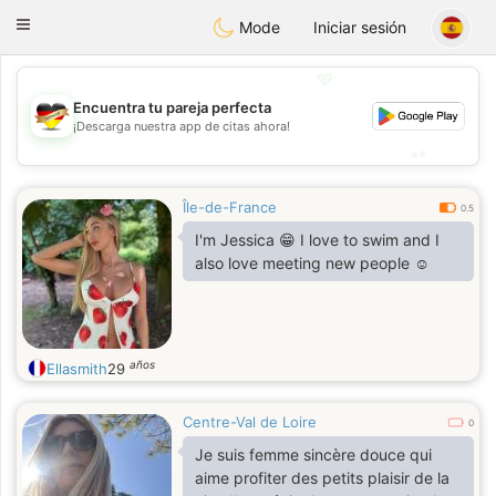
Deutsch
Dating
Toggle
Mode
Iniciar sesión
navigation
💖
Encuentra tu pareja perfecta
💖
¡Descarga nuestra app de citas ahora!
💕
💕
Île-de-France
0.5
I'm Jessica 😁 I love to swim and I
also love meeting new people ☺️
años
Ellasmith
29
Centre-Val de Loire
0
Je suis femme sincère douce qui
aime profiter des petits plaisir de la