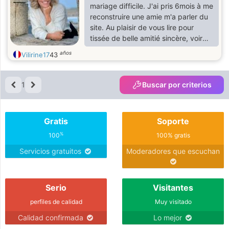
mariage difficile. J'ai pris 6mois à me
reconstruire une amie m'a parler du
site. Au plaisir de vous lire pour
tissée de belle amitié sincère, voir
plus si affinités
años
Vilirine17
43
1
Buscar por criterios
Gratis
Soporte
%
100
100% gratis
Servicios gratuitos
Moderadores que escuchan
Serio
Visitantes
perfiles de calidad
Muy visitado
Calidad confirmada
Lo mejor