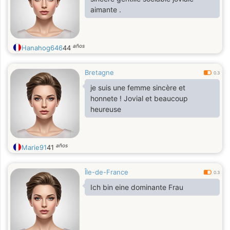
aimante .
años
Hanahog646
44
Bretagne
0.3
je suis une femme sincère et
honnete ! Jovial et beaucoup
heureuse
años
Marie91
41
Île-de-France
0.3
Ich bin eine dominante Frau