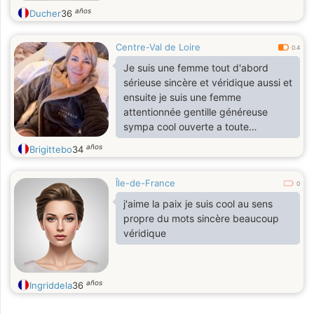
años
Ducher
36
Centre-Val de Loire
0.4
Je suis une femme tout d'abord
sérieuse sincère et véridique aussi et
ensuite je suis une femme
attentionnée gentille généreuse
sympa cool ouverte a toute
discussion e surtout très
años
Brigittebo
34
respectueuse
Île-de-France
0
j'aime la paix je suis cool au sens
propre du mots sincère beaucoup
véridique
años
Ingriddela
36