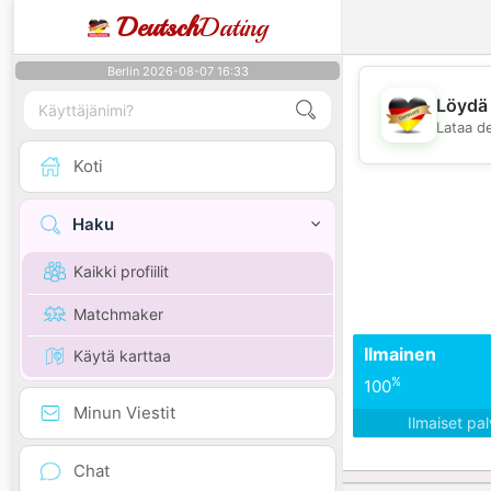
Deutsch
Dating
Berlin 2026-08-07 16:33
Löydä 
Lataa d
Koti
Haku
Kaikki profiilit
Matchmaker
Ilmainen
Käytä karttaa
%
100
Minun Viestit
Ilmaiset pa
Chat