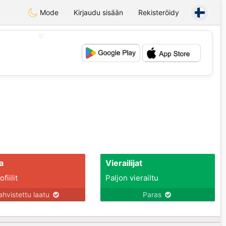
Mode
Kirjaudu sisään
Rekisteröidy
💖
💕
a
Vierailijat
fiilit
Paljon vierailtu
ahvistettu laatu
Paras