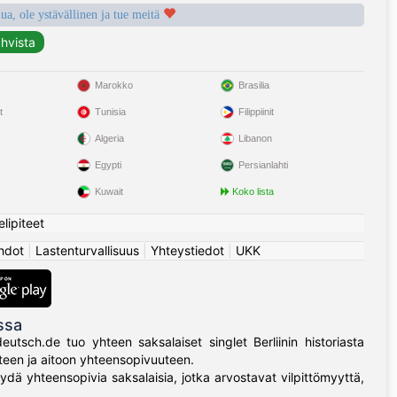
a, ole ystävällinen ja tue meitä
Marokko
Brasilia
t
Tunisia
Filippiinit
Algeria
Libanon
Egypti
Persianlahti
Kuwait
Koko lista
elipiteet
hdot
|
Lastenturvallisuus
|
Yhteystiedot
|
UKK
ssa
tsch.de tuo yhteen saksalaiset singlet Berliinin historiasta
uteen ja aitoon yhteensopivuuteen.
öydä yhteensopivia saksalaisia, jotka arvostavat vilpittömyyttä,