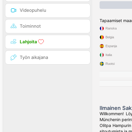
Videopuhelu
Tapaamiset maa
Toiminnot
Ranska
Belgia
Lahjoita
Espanja
Italia
Työn aikajana
Ruotsi
Ilmainen Sak
Willkommen! Löyd
Münchenin perinte
Olitpa Hampurin s
sitoutumista ja 