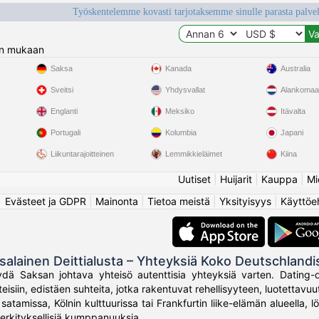
Työskentelemme kovasti tarjotaksemme sinulle parasta palvelu
n mukaan
Saksa
Kanada
Australia
Sveitsi
Yhdysvallat
Alankomaa
Englanti
Meksiko
Itävalta
Portugali
Kolumbia
Japani
Liikuntarajoitteinen
Lemmikkieläimet
Kiina
Uutiset
|
Huijarit
|
Kauppa
|
Mi
Evästeet ja GDPR
|
Mainonta
|
Tietoa meistä
|
Yksityisyys
|
Käyttöe
salainen Deittialusta – Yhteyksiä Koko Deutschlandi
ä Saksan johtava yhteisö autenttisia yhteyksiä varten. Dating-deu
isiin, edistäen suhteita, jotka rakentuvat rehellisyyteen, luotettavu
atamissa, Kölnin kulttuurissa tai Frankfurtin liike-elämän alueella, l
merkityksellisiä kumppanuuksia.