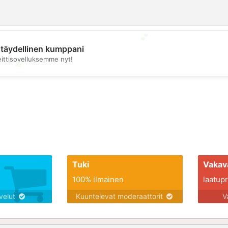
täydellinen kumppani
eittisovelluksemme nyt!
💖
💕
Tuki
Vakav
100% ilmainen
laatupro
lvelut
Kuuntelevat moderaattorit
V