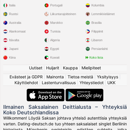
Italia
Portugali
Kolumbia
Ruotsi
Liikuntarajoitteinen
Lemmikkieläimet
Australia
Marokko
Brasilia
Alankomaat
Tunisia
Filippiinit
Itävalta
Algeria
Libanon
Japani
Egypti
Persianlahti
Kiina
Kuwait
Koko lista
Uutiset
|
Huijarit
|
Kauppa
|
Mielipiteet
Evästeet ja GDPR
|
Mainonta
|
Tietoa meistä
|
Yksityisyys
|
Käyttöehdot
|
Lastenturvallisuus
|
Yhteystiedot
|
UKK
Ilmainen Saksalainen Deittialusta – Yhteyksiä
Koko Deutschlandissa
Willkommen! Löydä Saksan johtava yhteisö autenttisia yhteyksiä
varten. Dating-deutsch.de tuo yhteen saksalaiset singlet Berliinin
historiasta Münchenin perinteisiin, edistäen suhteita, jotka