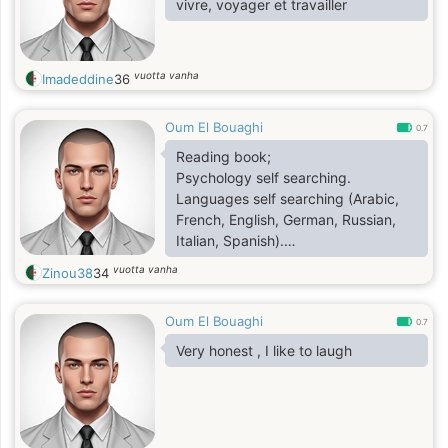
vivre, voyager et travailler
vuotta vanha
Imadeddine
36
Oum El Bouaghi
0.7
Reading book;
Psychology self searching.
Languages self searching (Arabic,
French, English, German, Russian,
Italian, Spanish).
Running marathon.
vuotta vanha
Zinou38
34
Bücher lesen;
Psychologie selbstsuchend.
Oum El Bouaghi
Selbstsuchende Sprachen
0.7
(Arabisch, Französisch, Englisch,
Very honest , I like to laugh
Deutsch, Russisch, Italienisch,
Spanisch).
Sport: Marathon.