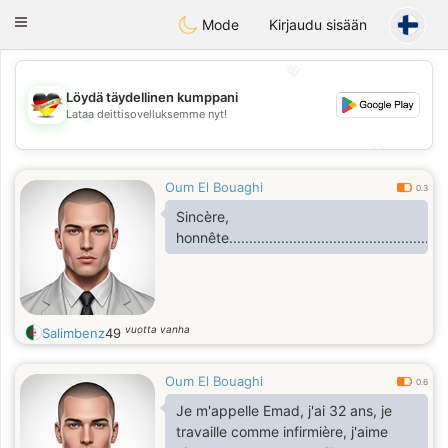
Deutsch
Dating
Toggle
Mode
Kirjaudu sisään
navigation
💖
Löydä täydellinen kumppani
Lataa deittisovelluksemme nyt!
💖
💕
💕
Oum El Bouaghi
0.3
Sincère,
honnête........................................................
vuotta vanha
Salimbenz
49
Oum El Bouaghi
0.6
Je m'appelle Emad, j'ai 32 ans, je
travaille comme infirmière, j'aime