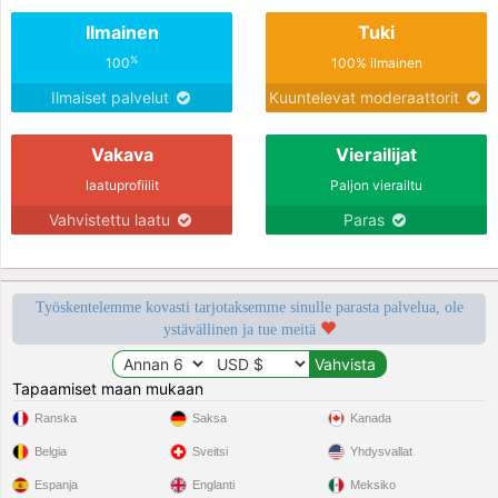
respect et de compréhension.
Ilmainen
Tuki
%
100
100% ilmainen
Ilmaiset palvelut
Kuuntelevat moderaattorit
Vakava
Vierailijat
laatuprofiilit
Paljon vierailtu
Vahvistettu laatu
Paras
Työskentelemme kovasti tarjotaksemme sinulle parasta palvelua, ole
ystävällinen ja tue meitä
Tapaamiset maan mukaan
Ranska
Saksa
Kanada
Belgia
Sveitsi
Yhdysvallat
Espanja
Englanti
Meksiko