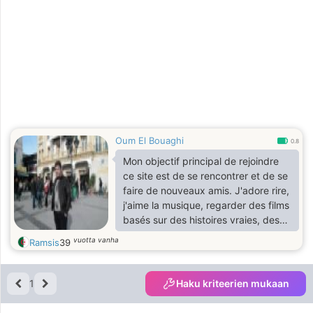
Oum El Bouaghi
0.8
Mon objectif principal de rejoindre
ce site est de se rencontrer et de se
faire de nouveaux amis. J'adore rire,
j'aime la musique, regarder des films
basés sur des histoires vraies, des
biographies ou des documentaires.
vuotta vanha
Ramsis
39
J'apprécie lire et écrire et rester en
contact avec l'extérieur du monde.
Je suis un bon auditeur et fais
1
Haku kriteerien mukaan
attention à ce qui se dit dans un
contexte de confiance mutuelle, de