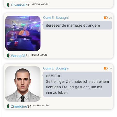
vuotta vanha
Givani567
31
Oum El Bouaghi
0.6
itéresser de marriage étrangére
vuotta vanha
Wahab31
34
Oum El Bouaghi
0.6
66/5000
Seit einiger Zeit habe ich nach einem
richtigen Freund gesucht, um mit
ihm zu leben.
vuotta vanha
Zineddine
34