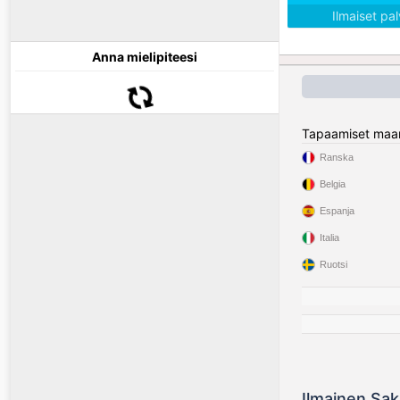
Ilmaiset pa
Anna mielipiteesi
Tapaamiset maa
Ranska
Belgia
Espanja
Italia
Ruotsi
Ilmainen Sak