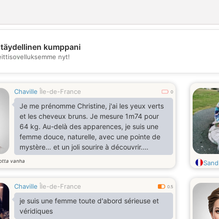
täydellinen kumppani
💖
eittisovelluksemme nyt!
💕
Chaville
Île-de-France
0
Je me prénomme Christine, j'ai les yeux verts
et les cheveux bruns. Je mesure 1m74 pour
64 kg. Au-delà des apparences, je suis une
femme douce, naturelle, avec une pointe de
mystère… et un joli sourire à découvrir.
J’apprécie les échanges sincères, les
otta vanha
Sand
conversations qui ont du charme et un brin de
complicité. Je suis douce , attentionnée ,
Chaville
Île-de-France
sincère , franche et directe .
0.5
je suis une femme toute d'abord sérieuse et
véridiques