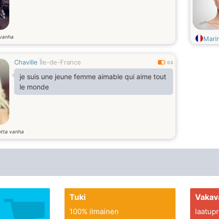
 vanha
Mari
Chaville
Île-de-France
0.5
je suis une jeune femme aimable qui aime tout
le monde
otta vanha
Tuki
Vakav
100% ilmainen
laatupro