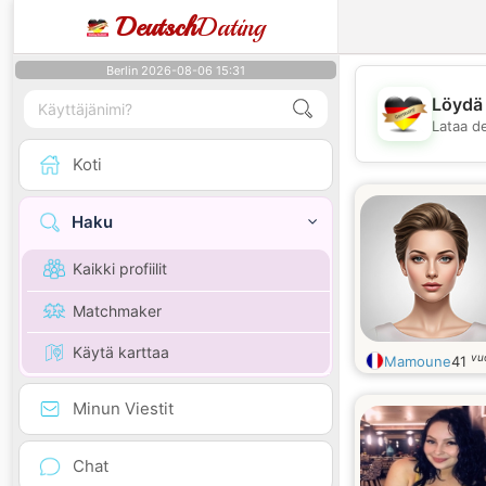
Deutsch
Dating
Berlin 2026-08-06 15:31
Löydä 
Lataa d
Koti
Haku
Kaikki profiilit
Matchmaker
Käytä karttaa
vu
Mamoune
41
Minun Viestit
Chat