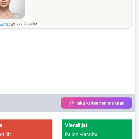
vuotta vanha
na254
42
Haku kriteerien mukaan
a
Vierailijat
fiilit
Paljon vierailtu