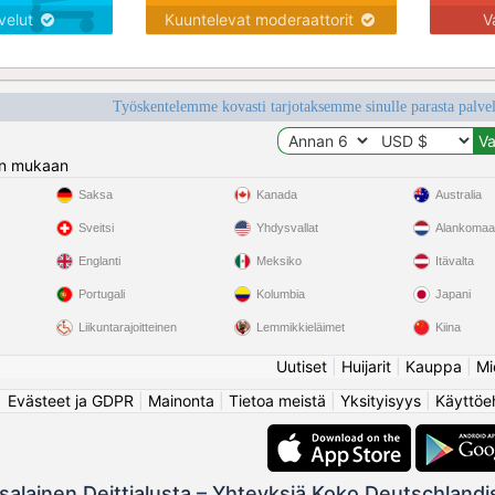
lvelut
Kuuntelevat moderaattorit
V
Työskentelemme kovasti tarjotaksemme sinulle parasta palvelu
n mukaan
Saksa
Kanada
Australia
Sveitsi
Yhdysvallat
Alankomaa
Englanti
Meksiko
Itävalta
Portugali
Kolumbia
Japani
Liikuntarajoitteinen
Lemmikkieläimet
Kiina
Uutiset
|
Huijarit
|
Kauppa
|
Mi
Evästeet ja GDPR
|
Mainonta
|
Tietoa meistä
|
Yksityisyys
|
Käyttöe
salainen Deittialusta – Yhteyksiä Koko Deutschlandi