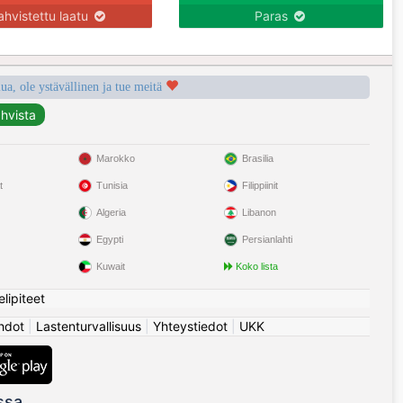
ahvistettu laatu
Paras
a, ole ystävällinen ja tue meitä
Marokko
Brasilia
t
Tunisia
Filippiinit
Algeria
Libanon
Egypti
Persianlahti
Kuwait
Koko lista
elipiteet
hdot
|
Lastenturvallisuus
|
Yhteystiedot
|
UKK
ssa