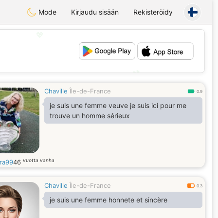
Mode
Kirjaudu sisään
Rekisteröidy
💖
💕
Chaville
Île-de-France
0.9
je suis une femme veuve je suis ici pour me
trouve un homme sérieux
vuotta vanha
ra99
46
Chaville
Île-de-France
0.3
je suis une femme honnete et sincère