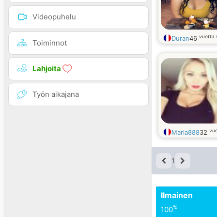
Videopuhelu
vuotta
Duran
46
Toiminnot
Lahjoita
Työn aikajana
vu
Maria888
32
1
Ilmainen
%
100