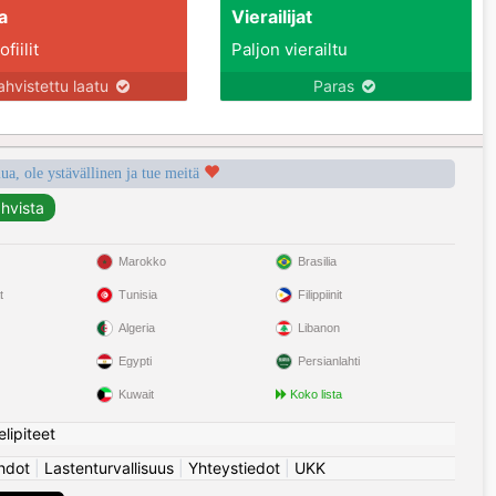
a
Vierailijat
fiilit
Paljon vierailtu
ahvistettu laatu
Paras
a, ole ystävällinen ja tue meitä
Marokko
Brasilia
t
Tunisia
Filippiinit
Algeria
Libanon
Egypti
Persianlahti
Kuwait
Koko lista
elipiteet
hdot
|
Lastenturvallisuus
|
Yhteystiedot
|
UKK