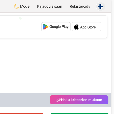
Mode
Kirjaudu sisään
Rekisteröidy
💖
💕
Haku kriteerien mukaan