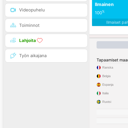
Ilmainen
Videopuhelu
%
100
Ilmaiset pa
Toiminnot
Lahjoita
Työn aikajana
Tapaamiset maa
Ranska
Belgia
Espanja
Italia
Ruotsi