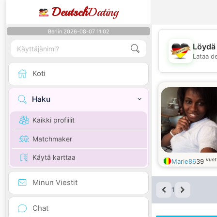
Deutsch
Dating
Berlin 2026-08-07 11:02
Löydä 
Lataa d
Koti
Haku
Kaikki profiilit
Matchmaker
Käytä karttaa
vuot
Marie86
39
Minun Viestit
1
Chat