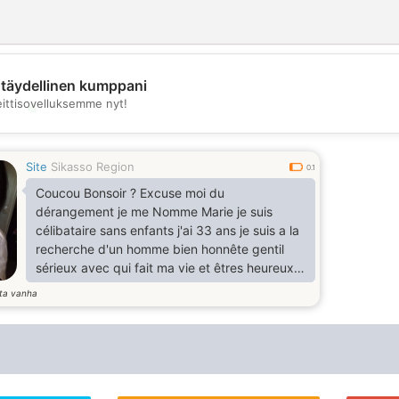
täydellinen kumppani
eittisovelluksemme nyt!
💖
💕
Site
Sikasso Region
0.1
Coucou Bonsoir ? Excuse moi du
dérangement je me Nomme Marie je suis
célibataire sans enfants j'ai 33 ans je suis a la
recherche d'un homme bien honnête gentil
sérieux avec qui fait ma vie et êtres heureux
ensemble et avoir une relation durable ?
ta vanha