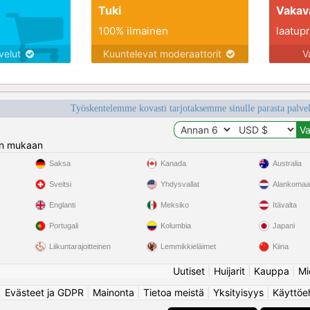
Tuki
Vakav
100% ilmainen
laatupro
lvelut
Kuuntelevat moderaattorit
V
Työskentelemme kovasti tarjotaksemme sinulle parasta palvelu
n mukaan
Saksa
Kanada
Australia
Sveitsi
Yhdysvallat
Alankomaa
Englanti
Meksiko
Itävalta
Portugali
Kolumbia
Japani
Liikuntarajoitteinen
Lemmikkieläimet
Kiina
Uutiset
|
Huijarit
|
Kauppa
|
Mi
Evästeet ja GDPR
|
Mainonta
|
Tietoa meistä
|
Yksityisyys
|
Käyttöe