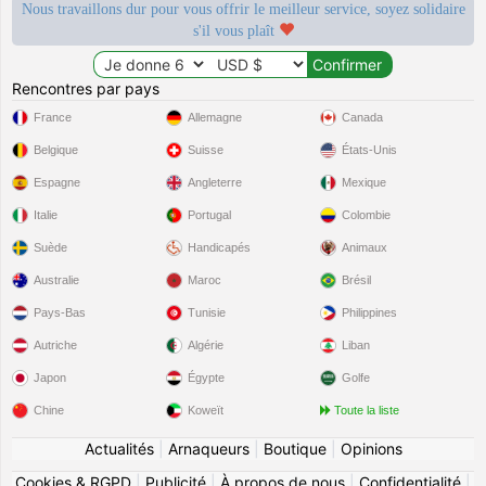
Nous travaillons dur pour vous offrir le meilleur service, soyez solidaire
s'il vous plaît
Rencontres par pays
France
Allemagne
Canada
Belgique
Suisse
États-Unis
Espagne
Angleterre
Mexique
Italie
Portugal
Colombie
Suède
Handicapés
Animaux
Australie
Maroc
Brésil
Pays-Bas
Tunisie
Philippines
Autriche
Algérie
Liban
Japon
Égypte
Golfe
Chine
Koweït
Toute la liste
Actualités
|
Arnaqueurs
|
Boutique
|
Opinions
Cookies & RGPD
|
Publicité
|
À propos de nous
|
Confidentialité
|