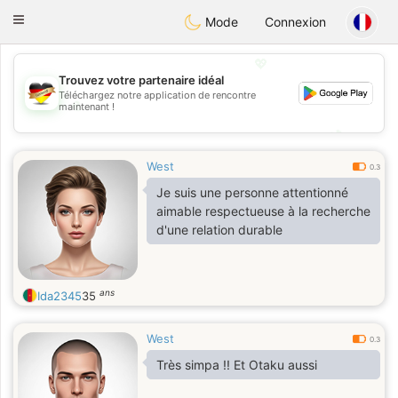
Deutsch
Dating
Toggle
Mode
Connexion
navigation
💖
Trouvez votre partenaire idéal
Téléchargez notre application de rencontre
💖
maintenant !
💕
💕
West
0.3
Je suis une personne attentionné
aimable respectueuse à la recherche
d'une relation durable
ans
Ida2345
35
West
0.3
Très simpa !! Et Otaku aussi