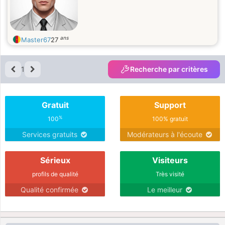
ans
Master67
27
1
Recherche par critères
Gratuit
Support
%
100
100% gratuit
Services gratuits
Modérateurs à l'écoute
Sérieux
Visiteurs
profils de qualité
Très visité
Qualité confirmée
Le meilleur