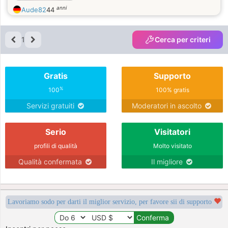
anni
Aude82
44
1
Cerca per criteri
Gratis
Supporto
%
100
100% gratis
Servizi gratuiti
Moderatori in ascolto
Serio
Visitatori
profili di qualità
Molto visitato
Qualità confermata
Il migliore
Lavoriamo sodo per darti il miglior servizio, per favore sii di supporto