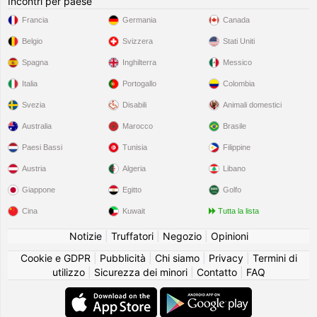
Incontri per paese
Francia
Germania
Canada
Belgio
Svizzera
Stati Uniti
Spagna
Inghilterra
Messico
Italia
Portogallo
Colombia
Svezia
Disabili
Animali domestici
Australia
Marocco
Brasile
Paesi Bassi
Tunisia
Filippine
Austria
Algeria
Libano
Giappone
Egitto
Golfo
Cina
Kuwait
Tutta la lista
Notizie
|
Truffatori
|
Negozio
|
Opinioni
Cookie e GDPR
|
Pubblicità
|
Chi siamo
|
Privacy
|
Termini di
utilizzo
|
Sicurezza dei minori
|
Contatto
|
FAQ