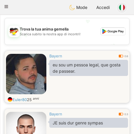
Deutsch
Dating
Toggle
Mode
Accedi
navigation
💖
Trova la tua anima gemella
Scarica subito la nostra app di incontri!
💖
💕
💕
Bayern
0.6
eu sou um pessoa legal, que gosta
de passear.
anni
Euler80
25
Bayern
0.3
JE suis dur genre sympas