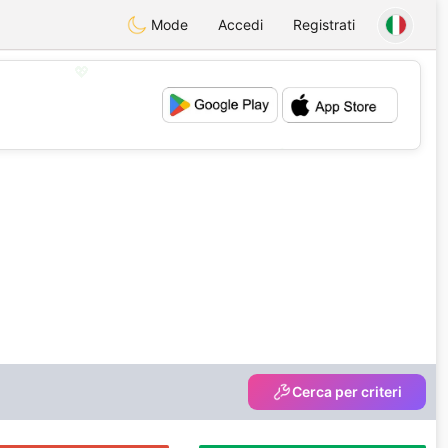
Mode
Accedi
Registrati
💖
💕
Cerca per criteri