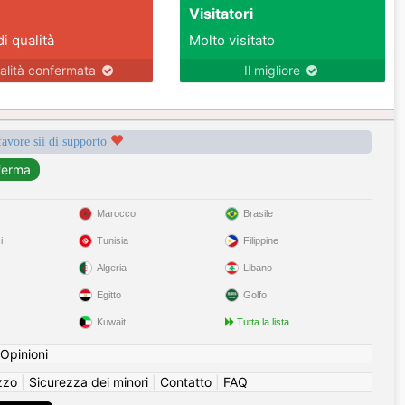
Visitatori
di qualità
Molto visitato
alità confermata
Il migliore
favore sii di supporto
Marocco
Brasile
i
Tunisia
Filippine
Algeria
Libano
Egitto
Golfo
Kuwait
Tutta la lista
Opinioni
izzo
|
Sicurezza dei minori
|
Contatto
|
FAQ