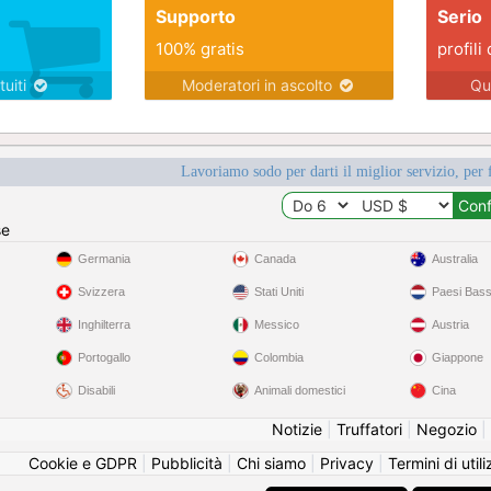
Supporto
Serio
100% gratis
profili 
tuiti
Moderatori in ascolto
Qu
Lavoriamo sodo per darti il miglior servizio, per 
se
Germania
Canada
Australia
Svizzera
Stati Uniti
Paesi Bass
Inghilterra
Messico
Austria
Portogallo
Colombia
Giappone
Disabili
Animali domestici
Cina
Notizie
|
Truffatori
|
Negozio
|
Cookie e GDPR
|
Pubblicità
|
Chi siamo
|
Privacy
|
Termini di util