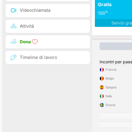
Gratis
Videochiamata
%
100
Servizi gra
Attività
Dona
Timeline di lavoro
Incontri per pae
Francia
Belgio
Spagna
Italia
Svezia