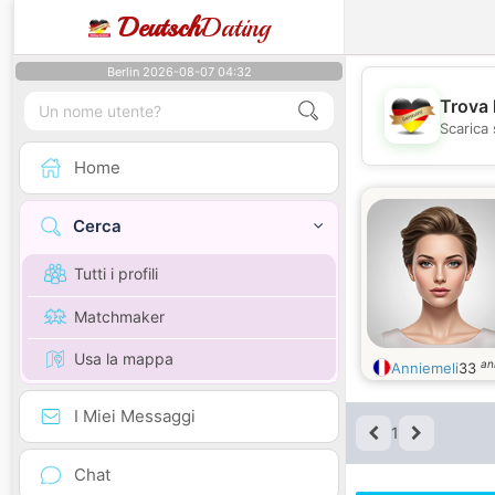
Deutsch
Dating
Berlin 2026-08-07 04:32
Trova 
Scarica 
Home
Cerca
Tutti i profili
Matchmaker
Usa la mappa
an
Anniemeli
33
I Miei Messaggi
1
Chat