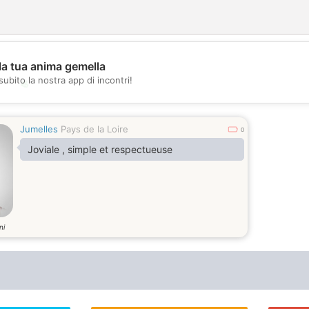
la tua anima gemella
subito la nostra app di incontri!
💖
💕
Jumelles
Pays de la Loire
0
Joviale , simple et respectueuse
ni