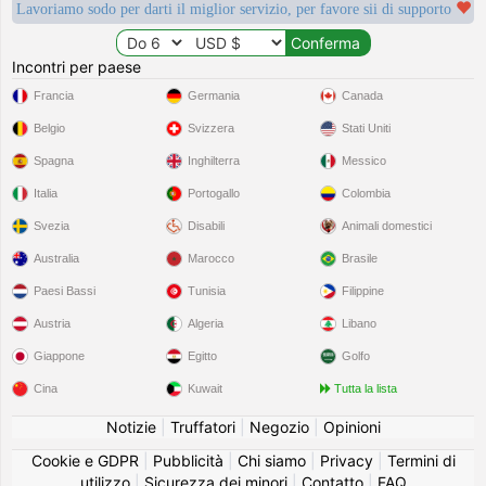
Lavoriamo sodo per darti il miglior servizio, per favore sii di supporto
Incontri per paese
Francia
Germania
Canada
Belgio
Svizzera
Stati Uniti
Spagna
Inghilterra
Messico
Italia
Portogallo
Colombia
Svezia
Disabili
Animali domestici
Australia
Marocco
Brasile
Paesi Bassi
Tunisia
Filippine
Austria
Algeria
Libano
Giappone
Egitto
Golfo
Cina
Kuwait
Tutta la lista
Notizie
|
Truffatori
|
Negozio
|
Opinioni
Cookie e GDPR
|
Pubblicità
|
Chi siamo
|
Privacy
|
Termini di
utilizzo
|
Sicurezza dei minori
|
Contatto
|
FAQ