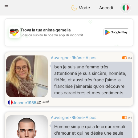
Deutsch
Dating
Toggle
Mode
Accedi
navigation
💖
Trova la tua anima gemella
Scarica subito la nostra app di incontri!
💖
💕
💕
Auvergne-Rhône-Alpes
0.4
ben je suis une femme très
attentionné je suis sincère, honnête,
fidèle, et aussi très franc j’aime la
franchise j’aimerais qu’on découvre
mes caractères et mes sentiments
anni
Jeanne1985
40
Auvergne-Rhône-Alpes
0.4
Homme simple qui a le cœur rempli
d'amour et qui ne désire une seule