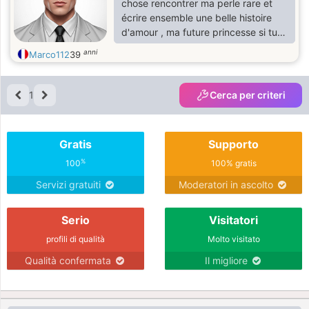
chose rencontrer ma perle rare et
écrire ensemble une belle histoire
d'amour , ma future princesse si tu
es sur ce site manifestes-toi.
anni
Marco112
39
1
Cerca per criteri
Gratis
Supporto
%
100
100% gratis
Servizi gratuiti
Moderatori in ascolto
Serio
Visitatori
profili di qualità
Molto visitato
Qualità confermata
Il migliore