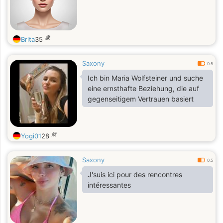
歳
Brita
35
Saxony
0.5
Ich bin Maria Wolfsteiner und suche
eine ernsthafte Beziehung, die auf
gegenseitigem Vertrauen basiert
歳
Yogi01
28
Saxony
0.5
J'suis ici pour des rencontres
intéressantes