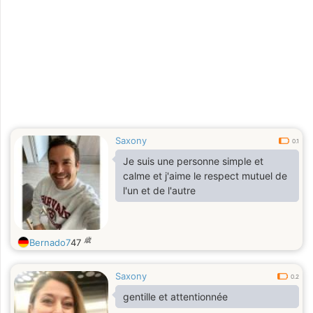
Saxony
0.1
Je suis une personne simple et
calme et j'aime le respect mutuel de
l'un et de l'autre
歳
Bernado7
47
Saxony
0.2
gentille et attentionnée