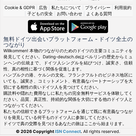
Cookie & GDPR
|
広告
|
私たちについて
|
プライバシー
|
利用規約
|
子どもの安全
|
お問い合わせ
|
よくある質問
無料ドイツ出会いプラットフォーム - ドイツ全土の
つながり
Willkommen! 本物のつながりのためのドイツの主要コミュニティを
発見してください。Dating-deutsch.deはベルリンの歴史からミュ
ンヘンの伝統まで、ドイツ人シングルを結びつけ、誠実さ、信頼
性、真の相性に基づく関係を促進します。
ハンブルクの港、ケルンの文化、フランクフルトのビジネス地区に
いても、誠実さ、コミットメント、有意義なパートナーシップを大
切にする相性の良いドイツ人を見つけてください。
購読料や隠れた費用なしに私たちの完全無料サービスを体験してく
ださい。品質、真正性、持続的な関係を大切にする他のドイツ人と
つながってください。
私たちの信頼できるプラットフォームを通じて既に有意義なつなが
りを発見している何千ものドイツ人に参加してください。
ドイツで真の交際を見つけるあなたの旅はここから始まります。
© 2026 Copyright
ISN Connect
.
All rights reserved.