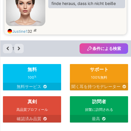
with my own hands.
finde heraus, dass ich nicht beiße
歳
Justine1
32
1
条件による検索
無料
サポート
%
100
100%無料
無料サービス
聞く耳を持つモデレーター
真剣
訪問者
高品質プロフィール
頻繁に訪問される
確認済み品質
最高