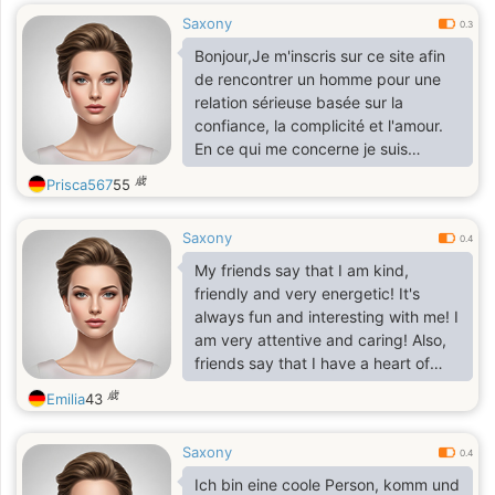
Saxony
0.3
Bonjour,Je m'inscris sur ce site afin
de rencontrer un homme pour une
relation sérieuse basée sur la
confiance, la complicité et l'amour.
En ce qui me concerne je suis
dynamique, ouverte, aimant rire,
歳
Prisca567
55
fidèle, tendre mais je ne vais pas
tout vous dire. Sinon j'aime sortir et
Saxony
discuter avec des ami(e)s, découvrir
0.4
des choses nouvelles, pratiquer du
My friends say that I am kind,
sport et bien d'autres choses qui
friendly and very energetic! It's
n'appartiennent qu'à vous de
always fun and interesting with me! I
découvrir!!! J'espère que ceci éveil
am very attentive and caring! Also,
votre curiosité
friends say that I have a heart of
gold and I will always help in a
歳
Emilia
43
difficult situation. I am a very
talkative and friendly woman. I love
Saxony
discovering something new for
0.4
myself. I also like to create beauty
Ich bin eine coole Person, komm und