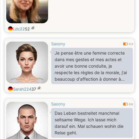
歳
Ldc22
52
Saxony
0.3
Je pense être une femme correcte
dans mes gestes et mes actes et
avoir une bonne conduite, je
respecte les règles de la morale, j'ai
beaucoup d'affection à donner à
une personne qui la mérite, j'aime lire
歳
Sarah224
37
des livres de bonne qualité, la bonne
presse, et je me passionne pour
Saxony
l'écritureJ'ai le sens de la famille,
0.6
j'aime les gens et leurs culture. Je
Das Leben bestreitet manchmal
suis sociable, je déteste les conflits,
seltsame Wege. Ich lasse mich
les menteurs et les égoïstes
darauf ein. Mal schauen wohin die
Reise geht.