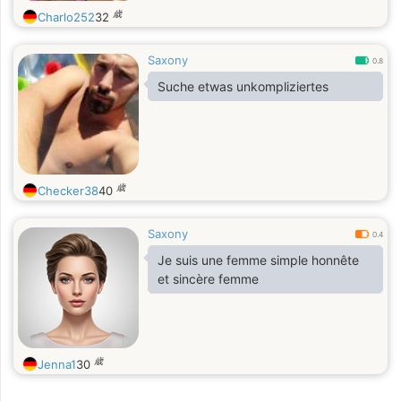
歳
Charlo252
32
Saxony
0.8
Suche etwas unkompliziertes
歳
Checker38
40
Saxony
0.4
Je suis une femme simple honnête
et sincère femme
歳
Jenna1
30