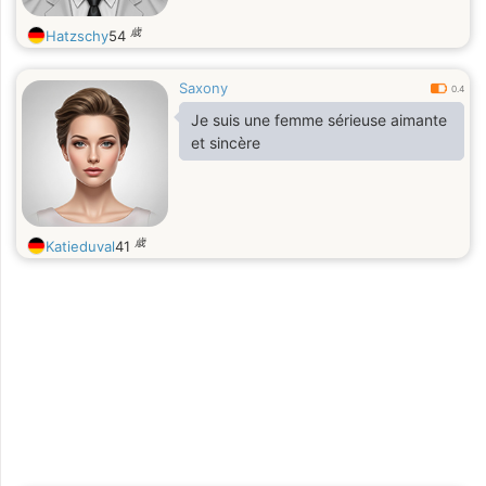
歳
Hatzschy
54
Saxony
0.4
Je suis une femme sérieuse aimante
et sincère
歳
Katieduval
41