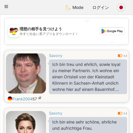
Deutsch
Dating
Toggle
Mode
ログイン
navigation
💖
理想の相手を見つけよう
💖
今すぐ出会い系アプリをダウンロード！
💕
💕
Saxony
0.4
Ich bin treu und ehrlich, sowie loyal
zu meiner Partnerin. Ich wohne ein
einen Ortsteil von der Kleinstadt
Könnern in Sachsen-Anhalt undich
wohne hier auf einem Bauernhof.
Meine Interessen sind ein gutes
歳
Frank2004
57
Buch lesen, spazieren gehen Tiere
und Landwirtschaft und Internet
Saxony
0.4
Ich bin eine sehr schöne, ehrliche
und aufrichtige Frau.