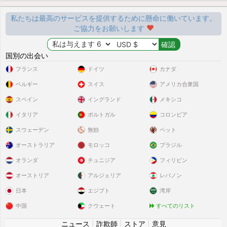
私たちは最高のサービスを提供するために懸命に働いています。
ご協力をお願いします
国別の出会い
フランス
ドイツ
カナダ
ベルギー
スイス
アメリカ合衆国
スペイン
イングランド
メキシコ
イタリア
ポルトガル
コロンビア
スウェーデン
無効
ペット
オーストラリア
モロッコ
ブラジル
オランダ
チュニジア
フィリピン
オーストリア
アルジェリア
レバノン
日本
エジプト
湾岸
中国
クウェート
すべてのリスト
ニュース
|
詐欺師
|
ストア
|
意見