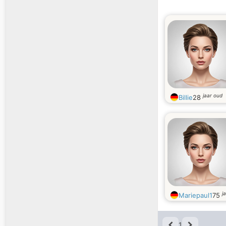
jaar oud
Billie
28
j
Mariepaul1
75
1