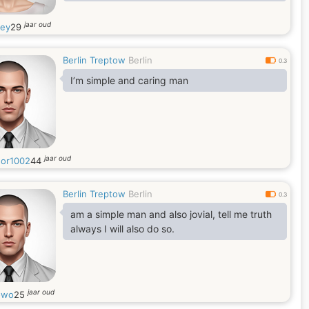
jaar oud
sey
29
Berlin Treptow
Berlin
0.3
I’m simple and caring man
jaar oud
or1002
44
Berlin Treptow
Berlin
0.3
am a simple man and also jovial, tell me truth
always I will also do so.
jaar oud
owo
25