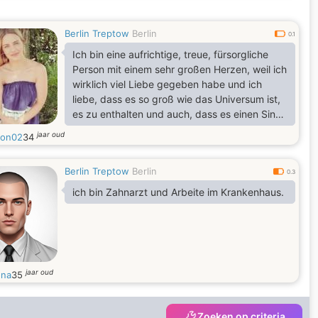
Berlin Treptow
Berlin
0.1
Ich bin eine aufrichtige, treue, fürsorgliche
Person mit einem sehr großen Herzen, weil ich
wirklich viel Liebe gegeben habe und ich
liebe, dass es so groß wie das Universum ist,
es zu enthalten und auch, dass es einen Sinn
für Humor hat, der mir sehr viel bedeutet.
jaar oud
lon02
34
Berlin Treptow
Berlin
0.3
ich bin Zahnarzt und Arbeite im Krankenhaus.
jaar oud
ona
35
Zoeken op criteria