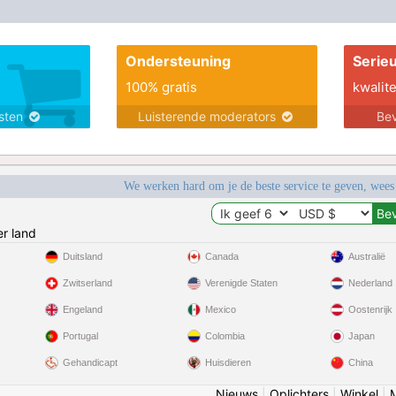
Ondersteuning
Serie
100% gratis
kwalite
nsten
Luisterende moderators
Bev
We werken hard om je de beste service te geven, wees
r land
Duitsland
Canada
Australië
Zwitserland
Verenigde Staten
Nederland
Engeland
Mexico
Oostenrijk
Portugal
Colombia
Japan
Gehandicapt
Huisdieren
China
Nieuws
|
Oplichters
|
Winkel
|