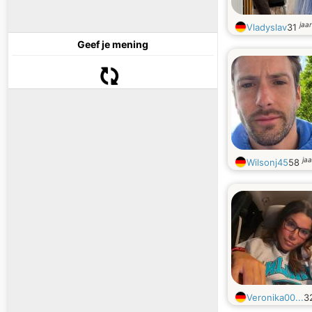
jaa
Vladyslav
31
Geef je mening
ja
Wilsonj45
58
Veronika00...
3