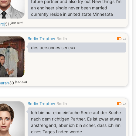
future partner and also try out New things I'm
an engineer single never been married
currently reside in united state Minnesota
jaar oud
ordj
51
Berlin Treptow
Berlin
0.5
des personnes serieux
jaar oud
sarah
30
Berlin Treptow
Berlin
0.4
Ich bin nur eine einfache Seele auf der Suche
nach dem richtigen Partner. Es ist zwar etwas
anstrengend, aber ich bin sicher, dass ich ihn
eines Tages finden werde.