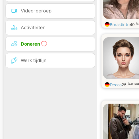
Video-oproep
ja
Breastinto
40
Activiteiten
Doneren
Werk tijdlijn
jaar ou
Deaaa
25