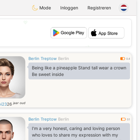
Mode
Inloggen
Registreren
💖
💕
Berlin Treptow
Berlin
0.4
Being like a pineapple Stand tall wear a crown
Be sweet inside
jaar oud
ei23
26
Berlin Treptow
Berlin
0.1
I'm a very honest, caring and loving person
who loves to share my expression with my