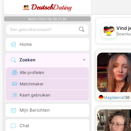
Deutsch
Dating
Berlin 2026-08-06 21:36
Vind j
Downloa
Home
Zoeken
Alle profielen
Matchmaker
Kaart gebruiken
Magdalena1
36
Mijn Berichten
Chat