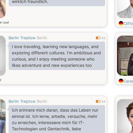
wirklich freundlich.
ar oud
Cliff
Berlin Treptow
Berlin
0.3
I love traveling, learning new languages, and
exploring different cultures. I’m ambitious and
curious, and I enjoy meeting someone who
likes adventure and new experiences too
d
Cara
Berlin Treptow
Berlin
0.4
Ich erinnere mich daran, dass das Leben nur
einmal ist. Ich lerne, arbeite, versuche, mehr
zu erreichen, interessiere mich für IT-
Technologien und Gentechnik, liebe