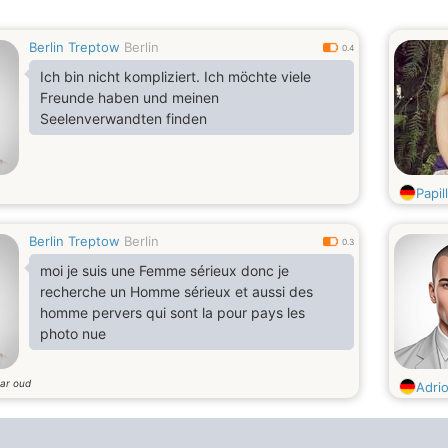
Berlin Treptow
Berlin
0.4
Ich bin nicht kompliziert. Ich möchte viele
Freunde haben und meinen
Seelenverwandten finden
Papil
Berlin Treptow
Berlin
0.3
moi je suis une Femme sérieux donc je
recherche un Homme sérieux et aussi des
homme pervers qui sont la pour pays les
photo nue
aar oud
Adri