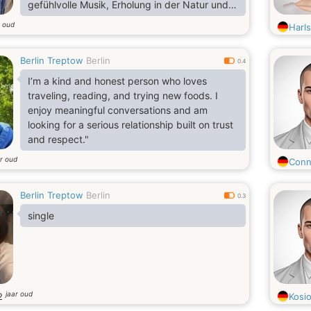
gefühlvolle Musik, Erholung in der Natur und
alles, was mit einem gesunden Lebensstil zu
r oud
Harl
tun hat.
Berlin Treptow
Berlin
0.4
I’m a kind and honest person who loves
traveling, reading, and trying new foods. I
enjoy meaningful conversations and am
looking for a serious relationship built on trust
and respect."
ar oud
Conn
Berlin Treptow
Berlin
0.3
single
jaar oud
2
Kosi