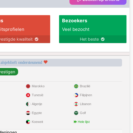
us
Bezoekers
itsprofielen
Veel bezocht
estigde kwaliteit
Het beste
 alsjeblieft ondersteunend
Marokko
Brazilië
Tunesië
Filipijnen
Algerije
Libanon
Egypte
Golf
Koeweit
Hele lijst
Meningen