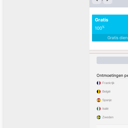
Gratis
%
100
Gratis die
Ontmoetingen pe
Frankrijk
België
Spanje
Italië
Zweden