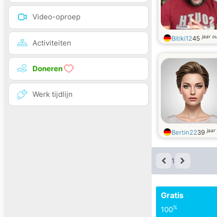
Video-oproep
jaar o
Bitiki12
45
Activiteiten
Doneren
Werk tijdlijn
jaar
Bertin22
39
1
Gratis
%
100