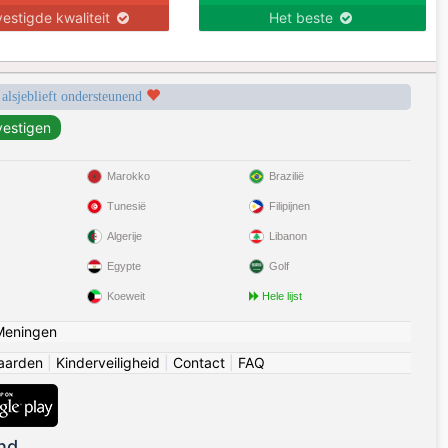
estigde kwaliteit
Het beste
 alsjeblieft ondersteunend
Marokko
Brazilië
Tunesië
Filipijnen
Algerije
Libanon
Egypte
Golf
Koeweit
Hele lijst
Meningen
aarden
|
Kinderveiligheid
|
Contact
|
FAQ
nd