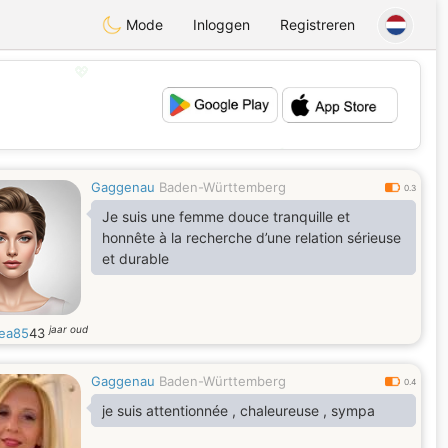
Mode
Inloggen
Registreren
💖
💕
Gaggenau
Baden-Württemberg
0.3
Je suis une femme douce tranquille et
honnête à la recherche d’une relation sérieuse
et durable
jaar oud
ea85
43
Gaggenau
Baden-Württemberg
0.4
je suis attentionnée , chaleureuse , sympa