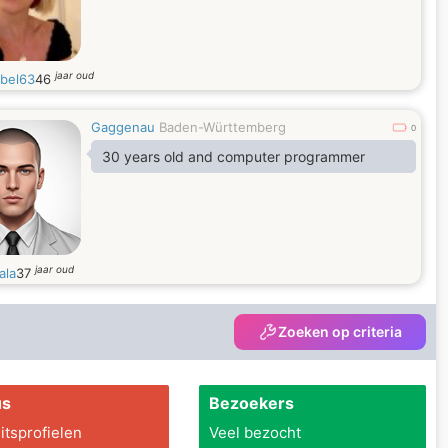
jaar oud
bel63
46
Gaggenau
Baden-Württemberg
0
30 years old and computer programmer
jaar oud
ala
37
Zoeken op criteria
us
Bezoekers
itsprofielen
Veel bezocht