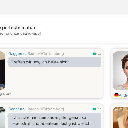
e perfecte match
d nu onze dating-app!
💖
💕
Gaggenau
Baden-Württemberg
0.9
Treffen wir uns, ich beiße nicht.
jaar oud
8
Andr
Gaggenau
Baden-Württemberg
0.9
Ich suche nach jemanden, der genau so
lebensfroh und abenteuer lustig ist wie ich.