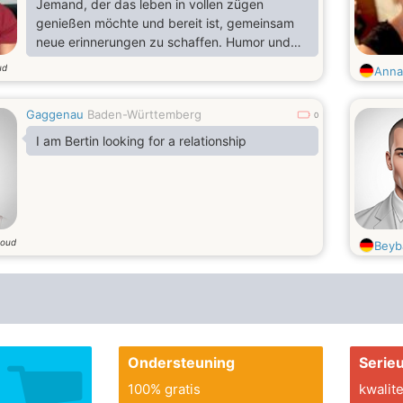
Jemand, der das leben in vollen zügen
genießen möchte und bereit ist, gemeinsam
neue erinnerungen zu schaffen. Humor und
ein positives mindset sind mir wichtig, denn
ud
Anna
das leben sollte man nicht zu ernst nehmen.
Gaggenau
Baden-Württemberg
0
I am Bertin looking for a relationship
 oud
Beyb
Ondersteuning
Serie
100% gratis
kwalite