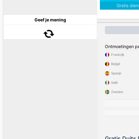
Gratis die
Geef je mening
Ontmoetingen pe
Frankrijk
België
Spanje
Italië
Zweden
Gratis Duits