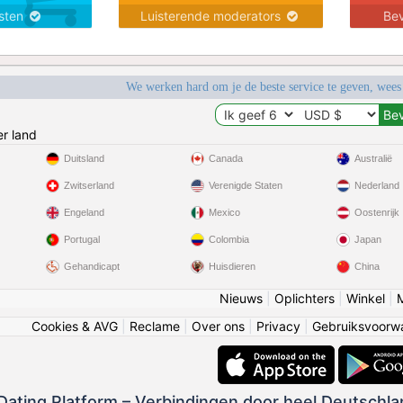
nsten
Luisterende moderators
Bev
We werken hard om je de beste service te geven, wees
r land
Duitsland
Canada
Australië
Zwitserland
Verenigde Staten
Nederland
Engeland
Mexico
Oostenrijk
Portugal
Colombia
Japan
Gehandicapt
Huisdieren
China
Nieuws
|
Oplichters
|
Winkel
|
Cookies & AVG
|
Reclame
|
Over ons
|
Privacy
|
Gebruiksvoorw
 Dating Platform – Verbindingen door heel Deutschla