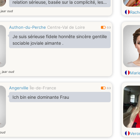
relation sérieuse, basée sur la complicité, les
fous rires et les petits moments simples qui
jaar oud
5
Rach
rendent la vie magique. Si tu aimes les
discussions profondes, les playlists surprises
Authon-du-Perche
Centre-Val de Loire
et les challenges sportifs, on va sûrement bien
0.3
s’entendre. 💫
Je suis sérieuse fidele honnête sincère gentille
sociable joviale aimante .
jaar oud
4
Mari
Angerville
Île-de-France
0.3
Ich bin eine dominante Frau
 oud
Vero