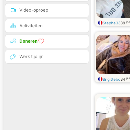
Video-oproep
ja
Stephe33
38
Activiteiten
Doneren
Werk tijdlijn
ja
Brigittebo
34