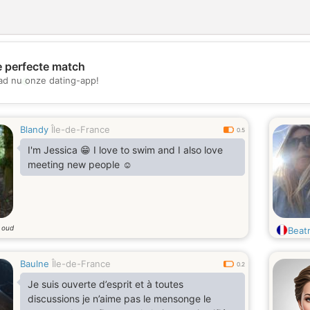
e perfecte match
💖
d nu onze dating-app!
💕
Blandy
Île-de-France
0.5
I'm Jessica 😁 I love to swim and I also love
meeting new people ☺️
r oud
Beat
Baulne
Île-de-France
0.2
Je suis ouverte d’esprit et à toutes
discussions je n’aime pas le mensonge le