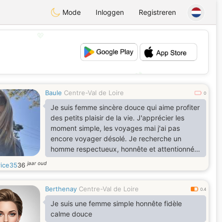
Mode
Inloggen
Registreren
💖
💕
Baule
Centre-Val de Loire
0
Je suis femme sincère douce qui aime profiter
des petits plaisir de la vie. J'apprécier les
moment simple, les voyages mai j'ai pas
encore voyager désolé. Je recherche un
homme respectueux, honnête et attentionné,
avec qui partager une belle complicité et
jaar oud
rice35
36
construire une relation sérieuse basée sur la
confiance, le respect et la communication.
Berthenay
Centre-Val de Loire
0.4
Je suis une femme simple honnête fidèle
calme douce