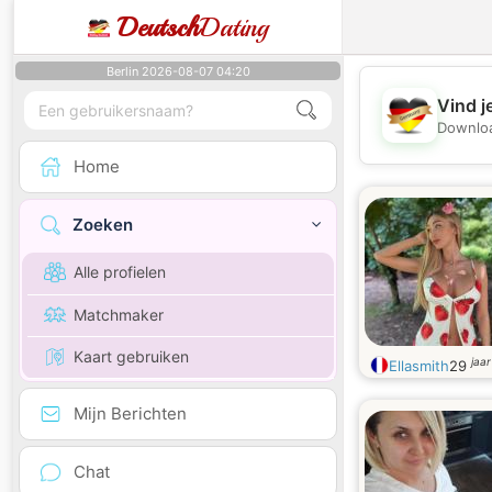
Deutsch
Dating
Berlin 2026-08-07 04:20
Vind j
Downloa
Home
Zoeken
Alle profielen
Matchmaker
Kaart gebruiken
jaa
Ellasmith
29
Mijn Berichten
Chat