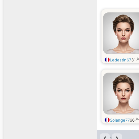
j
Ledestin67
31
ja
Solange77
66
1