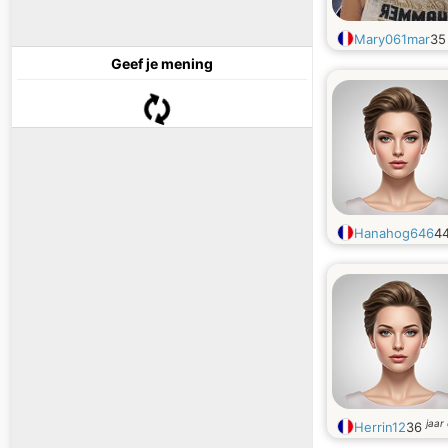
Mary061mar
3
Geef je mening
Hanahog646
4
jaar
Herrin12
36