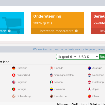
Ondersteuning
Serie
100% gratis
kwalite
nsten
Luisterende moderators
Bev
We werken hard om je de beste service te geven, wees
r land
Duitsland
Canada
Australië
Zwitserland
Verenigde Staten
Nederland
Engeland
Mexico
Oostenrijk
Portugal
Colombia
Japan
Gehandicapt
Huisdieren
China
Nieuws
|
Oplichters
|
Winkel
|