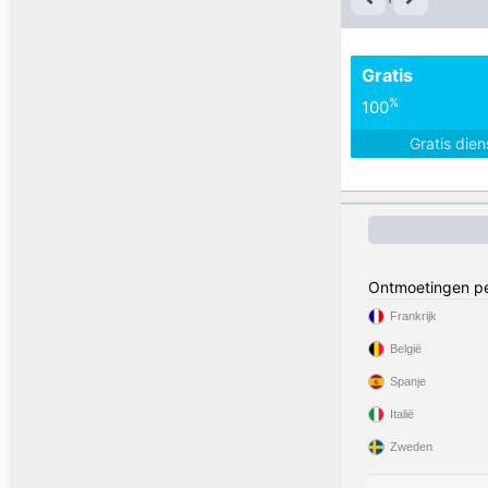
Gratis
%
100
Gratis die
Ontmoetingen pe
Frankrijk
België
Spanje
Italië
Zweden