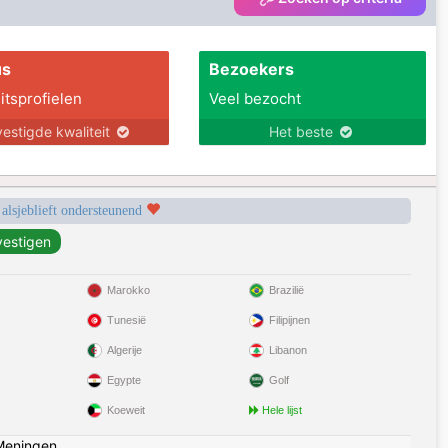
us
Bezoekers
itsprofielen
Veel bezocht
estigde kwaliteit
Het beste
 alsjeblieft ondersteunend
Marokko
Brazilië
Tunesië
Filipijnen
Algerije
Libanon
Egypte
Golf
Koeweit
Hele lijst
Meningen