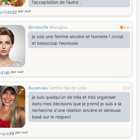
l'acceptation de l'autre .
jaar oud
el1588
37
Bondoufle
Bretagne
0.3
je suis une femme sincère et honnete ! Jovial
et beaucoup heureuse
jaar oud
e91
41
Buzancais
Centre-Val de Loire
0
je suis quelqu'un de très et très organiser
dans mes décisions que je prend je suis a la
recherche d'une relation sincère et sérieuse
basé sur le respect
jaar oud
nque
29