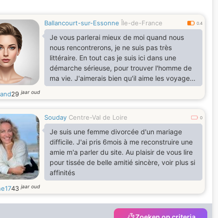
Ballancourt-sur-Essonne
Île-de-France
0.4
Je vous parlerai mieux de moi quand nous
nous rencontrerons, je ne suis pas très
littéraire. En tout cas je suis ici dans une
démarche sérieuse, pour trouver l'homme de
ma vie. J'aimerais bien qu'il aime les voyages
comme moi la cuisine et bien d'autre chose.
jaar oud
and
29
Souday
Centre-Val de Loire
0
Je suis une femme divorcée d'un mariage
difficile. J'ai pris 6mois à me reconstruire une
amie m'a parler du site. Au plaisir de vous lire
pour tissée de belle amitié sincère, voir plus si
affinités
jaar oud
ine17
43
Zoeken op criteria