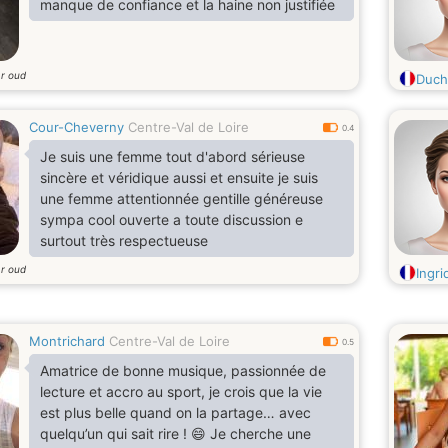
manque de confiance et la haine non justifiée
ar oud
Duch
Cour-Cheverny
Centre-Val de Loire
0.4
Je suis une femme tout d'abord sérieuse
sincère et véridique aussi et ensuite je suis
une femme attentionnée gentille généreuse
sympa cool ouverte a toute discussion e
surtout très respectueuse
ar oud
Ingri
Montrichard
Centre-Val de Loire
0.5
Amatrice de bonne musique, passionnée de
lecture et accro au sport, je crois que la vie
est plus belle quand on la partage… avec
quelqu’un qui sait rire ! 😄 Je cherche une