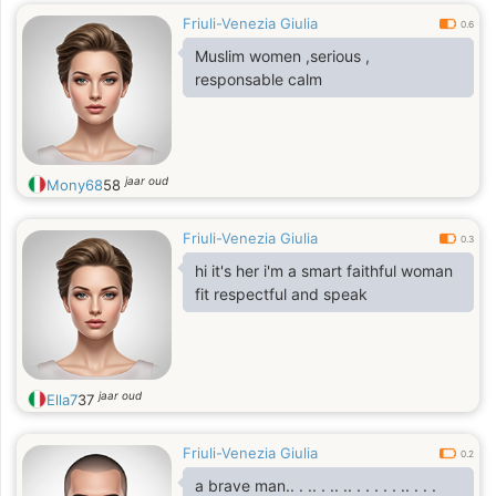
Friuli-Venezia Giulia
0.6
Muslim women ,serious ,
responsable calm
jaar oud
Mony68
58
Friuli-Venezia Giulia
0.3
hi it's her i'm a smart faithful woman
fit respectful and speak
jaar oud
Ella7
37
Friuli-Venezia Giulia
0.2
a brave man.. . .. . .. .. . . . . . .. . . .