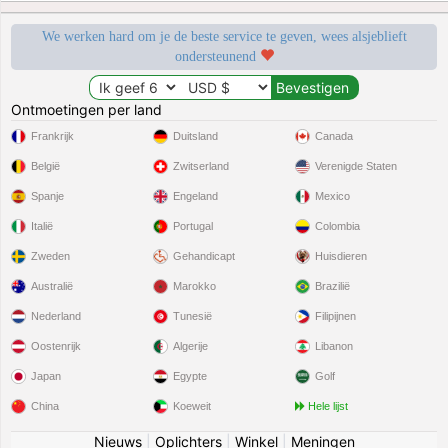
We werken hard om je de beste service te geven, wees alsjeblieft
ondersteunend
Ontmoetingen per land
Frankrijk
Duitsland
Canada
België
Zwitserland
Verenigde Staten
Spanje
Engeland
Mexico
Italië
Portugal
Colombia
Zweden
Gehandicapt
Huisdieren
Australië
Marokko
Brazilië
Nederland
Tunesië
Filipijnen
Oostenrijk
Algerije
Libanon
Japan
Egypte
Golf
China
Koeweit
Hele lijst
Nieuws
|
Oplichters
|
Winkel
|
Meningen