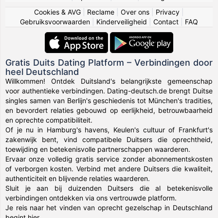
Cookies & AVG
|
Reclame
|
Over ons
|
Privacy
|
Gebruiksvoorwaarden
|
Kinderveiligheid
|
Contact
|
FAQ
Gratis Duits Dating Platform – Verbindingen door
heel Deutschland
Willkommen! Ontdek Duitsland's belangrijkste gemeenschap
voor authentieke verbindingen. Dating-deutsch.de brengt Duitse
singles samen van Berlijn's geschiedenis tot München's tradities,
en bevordert relaties gebouwd op eerlijkheid, betrouwbaarheid
en oprechte compatibiliteit.
Of je nu in Hamburg's havens, Keulen's cultuur of Frankfurt's
zakenwijk bent, vind compatibele Duitsers die oprechtheid,
toewijding en betekenisvolle partnerschappen waarderen.
Ervaar onze volledig gratis service zonder abonnementskosten
of verborgen kosten. Verbind met andere Duitsers die kwaliteit,
authenticiteit en blijvende relaties waarderen.
Sluit je aan bij duizenden Duitsers die al betekenisvolle
verbindingen ontdekken via ons vertrouwde platform.
Je reis naar het vinden van oprecht gezelschap in Deutschland
begint hier.