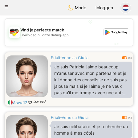
Deutsch
Dating
Toggle
Mode
Inloggen
navigation
💖
Vind je perfecte match
💖
Download nu onze dating-app!
💕
💕
Friuli-Venezia Giulia
0.3
Je suis Patricia j'aime beaucoup
m'amuser avec mon partenaire et je
lui donne des conseils je ne suis pas
jalouse mais si je l'aime je ne veux
pas qu'il me trompe avec une autre
femme
jaar oud
Aswa12
33
Friuli-Venezia Giulia
0.3
Je suis célibataire et je recherche un
homme à mes côtés