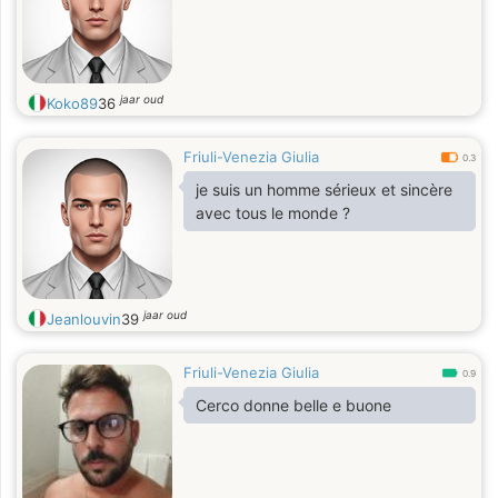
jaar oud
Koko89
36
Friuli-Venezia Giulia
0.3
je suis un homme sérieux et sincère
avec tous le monde ?
jaar oud
Jeanlouvin
39
Friuli-Venezia Giulia
0.9
Cerco donne belle e buone