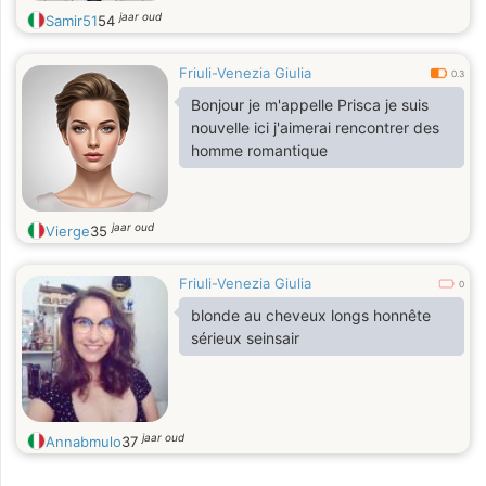
jaar oud
Samir51
54
Friuli-Venezia Giulia
0.3
Bonjour je m'appelle Prisca je suis
nouvelle ici j'aimerai rencontrer des
homme romantique
jaar oud
Vierge
35
Friuli-Venezia Giulia
0
blonde au cheveux longs honnête
sérieux seinsair
jaar oud
Annabmulo
37