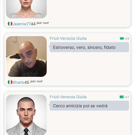
jaar oud
Jeanne77
44
Friuli-Venezia Giulia
0.9
Estroverso, vero, sincero, fidato
jaar oud
Kharlo
45
Friuli-Venezia Giulia
0.7
Cerco amicizia poi se vedrà