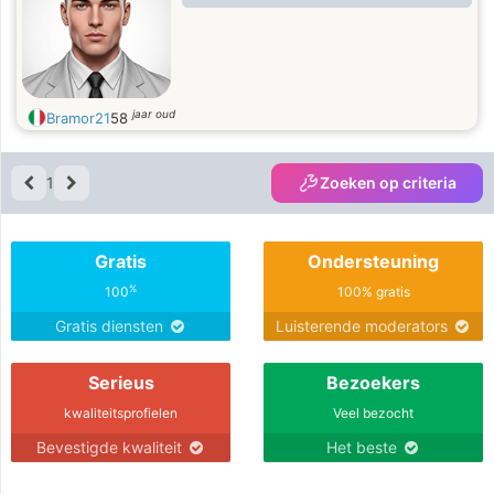
jaar oud
Bramor21
58
1
Zoeken op criteria
Gratis
Ondersteuning
%
100
100% gratis
Gratis diensten
Luisterende moderators
Serieus
Bezoekers
kwaliteitsprofielen
Veel bezocht
Bevestigde kwaliteit
Het beste