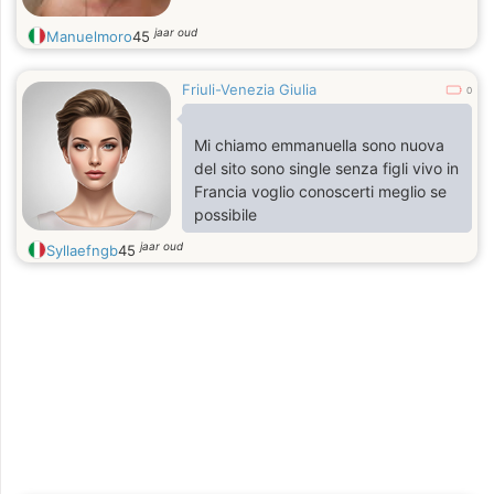
jaar oud
Manuelmoro
45
Friuli-Venezia Giulia
0
Mi chiamo emmanuella sono nuova
del sito sono single senza figli vivo in
Francia voglio conoscerti meglio se
possibile
jaar oud
Syllaefngb
45