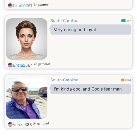
år gammel
Paul007
67
South Carolina
0.7
Very caring and loyal
år gammel
Britta25
64
South Carolina
0.4
I'm kinda cool and God's fear man
år gammel
Venza8
38