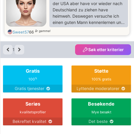
der USA aber have vor wieder nach
Deutschland zu ziehen have
heimweh. Deswegen versuche ich
einen guten Mann kennenlernen und
vielleicht kann es ernsthaft werden
år gammel
Sweet57
66
1
Søk etter kriterier
Gratis
Støtte
%
100
100% gratis
Gratis tjenester
Lyttende moderatorer
Seriøs
Besøkende
kvalitetsprofiler
Mye besøkt
Bekreftet kvalitet
Det beste