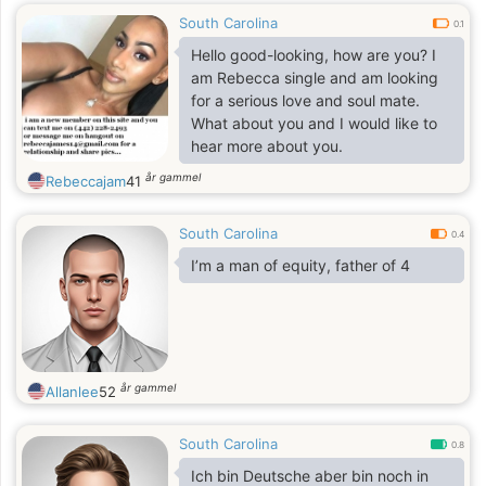
South Carolina
0.1
Hello good-looking, how are you? I
am Rebecca single and am looking
for a serious love and soul mate.
What about you and I would like to
hear more about you.
år gammel
Rebeccajam
41
South Carolina
0.4
I’m a man of equity, father of 4
år gammel
Allanlee
52
South Carolina
0.8
Ich bin Deutsche aber bin noch in