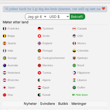
Vi jobber hardt for å gi deg den beste tjenesten, vær snill og støtt oss
Møter etter land
Frankrike
Tyskland
Canada
Belgia
Sveits
USA
Spania
England
Mexico
Italia
Portugal
Colombia
Sverige
Funksjonshemmet
Kjæledyr
Australia
Marokko
Brasil
Nederland
Tunisia
Filippinene
Østerrike
Algerie
Libanon
Japan
Egypt
Gulfen
Kina
Kuwait
Hele listen
Nyheter
|
Svindlere
|
Butikk
|
Meninger