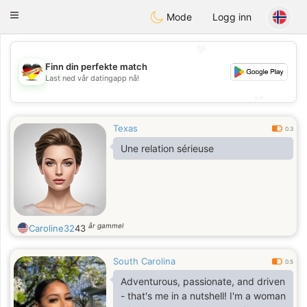
Deutsch
Dating
Toggle
Mode
Logg inn
navigation
💖
Finn din perfekte match
💖
Last ned vår datingapp nå!
💕
💕
Texas
0.3
Une relation sérieuse
år gammel
Caroline32
43
South Carolina
0.5
Adventurous, passionate, and driven
- that's me in a nutshell! I'm a woman