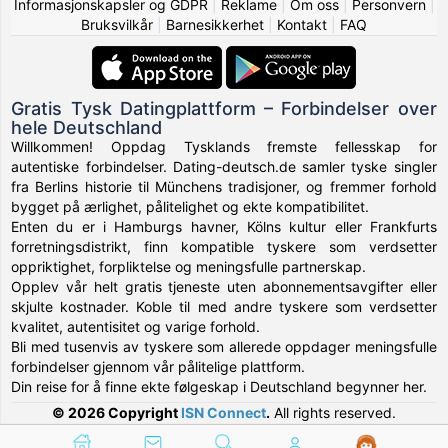
Informasjonskapsler og GDPR
|
Reklame
|
Om oss
|
Personvern
|
Bruksvilkår
|
Barnesikkerhet
|
Kontakt
|
FAQ
Gratis Tysk Datingplattform – Forbindelser over
hele Deutschland
Willkommen! Oppdag Tysklands fremste fellesskap for
autentiske forbindelser. Dating-deutsch.de samler tyske singler
fra Berlins historie til Münchens tradisjoner, og fremmer forhold
bygget på ærlighet, pålitelighet og ekte kompatibilitet.
Enten du er i Hamburgs havner, Kölns kultur eller Frankfurts
forretningsdistrikt, finn kompatible tyskere som verdsetter
oppriktighet, forpliktelse og meningsfulle partnerskap.
Opplev vår helt gratis tjeneste uten abonnementsavgifter eller
skjulte kostnader. Koble til med andre tyskere som verdsetter
kvalitet, autentisitet og varige forhold.
Bli med tusenvis av tyskere som allerede oppdager meningsfulle
forbindelser gjennom vår pålitelige plattform.
Din reise for å finne ekte følgeskap i Deutschland begynner her.
© 2026 Copyright
ISN Connect
.
All rights reserved.