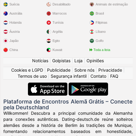
Suécia
Desabilitado
Animais de estimação
Austrália
Marrocos
Brasil
Holanda
Tunísia
Filipinas
Áustria
Argélia
Líbano
Japão
Egito
Golfo
China
Kuwait
Toda a lista
Notícias
|
Golpistas
|
Loja
|
Opiniões
Cookies e LGPD
|
Publicidade
|
Sobre nós
|
Privacidade
|
Termos de uso
|
Segurança infantil
|
Contato
|
FAQ
Plataforma de Encontros Alemã Grátis – Conecte
pela Deutschland
Willkommen! Descubra a principal comunidade da Alemanha
para conexões autênticas. Dating-deutsch.de reúne solteiros
alemães desde a história de Berlim às tradições de Munique,
fomentando relacionamentos baseados em honestidade,