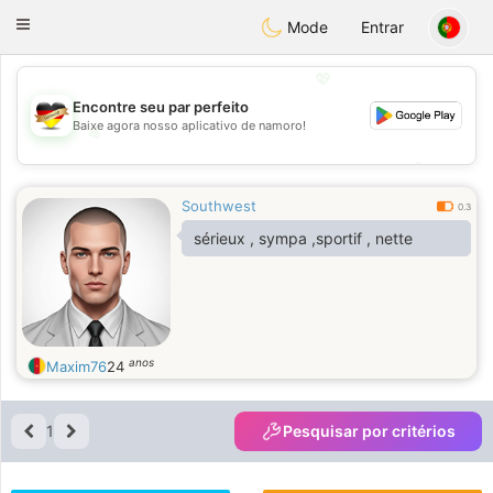
Deutsch
Dating
Toggle
Mode
Entrar
navigation
💖
Encontre seu par perfeito
Baixe agora nosso aplicativo de namoro!
💖
💕
💕
Southwest
0.3
sérieux , sympa ,sportif , nette
anos
Maxim76
24
1
Pesquisar por critérios