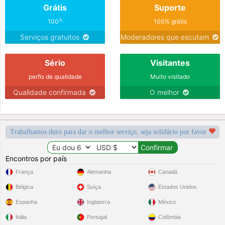
Grátis
Suporte
%
100
100% grátis
Serviços gratuitos
Moderadores que escutam
Sério
Visitantes
perfis de qualidade
Muito visitado
Qualidade confirmada
O melhor
Trabalhamos duro para dar o melhor serviço, seja solidário por favor
Encontros por país
França
Alemanha
Canadá
Bélgica
Suíça
Estados Unidos
Espanha
Inglaterra
México
Itália
Portugal
Colômbia