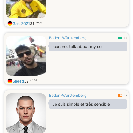
und geliebt wird. Ich hoffe, dass ich
hier einen finden kann. Ich warte auf
dich!
anos
Gast2021
31
Baden-Württemberg
0.9
Ican not talk about my self
anos
Saeed
32
Baden-Württemberg
0.6
Je suis simple et très sensible