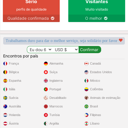
Sério
Visitantes
perfis de qualidade
Muito visitado
Qualidade confirmada
O melhor
Trabalhamos duro para dar o melhor serviço, seja solidário por favor
Encontros por país
França
Alemanha
Canadá
Bélgica
Suíça
Estados Unidos
Espanha
Inglaterra
México
Itália
Portugal
Colômbia
Suécia
Desabilitado
Animais de estimação
Austrália
Marrocos
Brasil
Holanda
Tunísia
Filipinas
Áustria
Argélia
Líbano