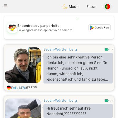
Deutsch
Dating
Toggle
Mode
Entrar
navigation
💖
Encontre seu par perfeito
Baixe agora nosso aplicativo de namoro!
💖
💕
💕
Baden-Württemberg
0.8
Ich bin eine sehr kreative Person,
denke ich, mit einem guten Sinn für
Humor. Fürsorglich, süß, nicht
dumm, wirtschaftlich,
leidenschaftlich und fähig zu lieben.
Ich bin sicher, dass ich eine Frau
anos
Felix1470
57
glücklich machen kann und sie wird
das gleiche für mich tun wollen. Ich
Baden-Württemberg
koche sehr gerne und bin gut darin.
0.7
Im Grunde bin ich ein sehr
Hi freut mich sehr auf ihre
glücklicher Mensch, was mir für das
Nachricht,????????????
volle Bild fehlt ist eine Frau, die liebt