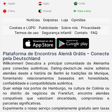
Japão
Egito
Golfo
China
Kuwait
Toda a lista
Notícias
|
Golpistas
|
Loja
|
Opiniões
Cookies e LGPD
|
Publicidade
|
Sobre nós
|
Privacidade
|
Termos de uso
|
Segurança infantil
|
Contato
|
FAQ
Plataforma de Encontros Alemã Grátis – Conecte
pela Deutschland
Willkommen! Descubra a principal comunidade da Alemanha
para conexões autênticas. Dating-deutsch.de reúne solteiros
alemães desde a história de Berlim às tradições de Munique,
fomentando relacionamentos baseados em honestidade,
confiabilidade e compatibilidade autêntica.
Quer esteja nos portos de Hamburgo, na cultura de Colónia ou
no distrito de negócios de Frankfurt, encontre alemães
compatíveis que valorizam sinceridade, compromisso e
parcerias significativas.
Experimente o nosso serviço completamente gratuito sem taxas