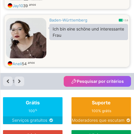
anos
Jay10
39
Baden-Württemberg
0.8
Ich bin eine schöne und interessante
Frau
anos
Aneli
54
1
Pesquisar por critérios
Grátis
Suporte
%
100
100% grátis
Serviços gratuitos
Moderadores que escutam