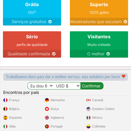
Grátis
Suporte
%
100
100% grátis
Serviços gratuitos
Moderadores que escutam
Sério
Visitantes
perfis de qualidade
Muito visitado
Qualidade confirmada
O melhor
Trabalhamos duro para dar o melhor serviço, seja solidário por favor
Encontros por país
França
Alemanha
Canadá
Bélgica
Suíça
Estados Unidos
Espanha
Inglaterra
México
Itália
Portugal
Colômbia