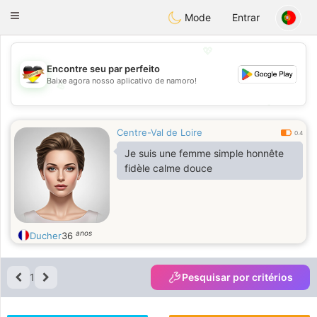
Deutsch
Dating
Toggle
Mode
Entrar
navigation
💖
Encontre seu par perfeito
Baixe agora nosso aplicativo de namoro!
💖
💕
💕
Centre-Val de Loire
0.4
Je suis une femme simple honnête
fidèle calme douce
anos
Ducher
36
1
Pesquisar por critérios