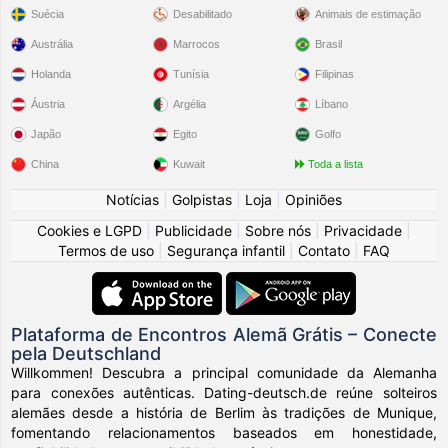
Suécia
Desabilitado
Animais de estimação
Austrália
Marrocos
Brasil
Holanda
Tunísia
Filipinas
Áustria
Argélia
Líbano
Japão
Egito
Golfo
China
Kuwait
Toda a lista
Notícias
|
Golpistas
|
Loja
|
Opiniões
Cookies e LGPD
|
Publicidade
|
Sobre nós
|
Privacidade
|
Termos de uso
|
Segurança infantil
|
Contato
|
FAQ
Plataforma de Encontros Alemã Grátis – Conecte
pela Deutschland
Willkommen! Descubra a principal comunidade da Alemanha
para conexões autênticas. Dating-deutsch.de reúne solteiros
alemães desde a história de Berlim às tradições de Munique,
fomentando relacionamentos baseados em honestidade,