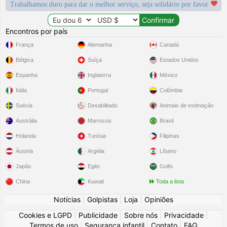
Trabalhamos duro para dar o melhor serviço, seja solidário por favor
Encontros por país
França
Alemanha
Canadá
Bélgica
Suíça
Estados Unidos
Espanha
Inglaterra
México
Itália
Portugal
Colômbia
Suécia
Desabilitado
Animais de estimação
Austrália
Marrocos
Brasil
Holanda
Tunísia
Filipinas
Áustria
Argélia
Líbano
Japão
Egito
Golfo
China
Kuwait
Toda a lista
Notícias
|
Golpistas
|
Loja
|
Opiniões
Cookies e LGPD
|
Publicidade
|
Sobre nós
|
Privacidade
|
Termos de uso
|
Segurança infantil
|
Contato
|
FAQ