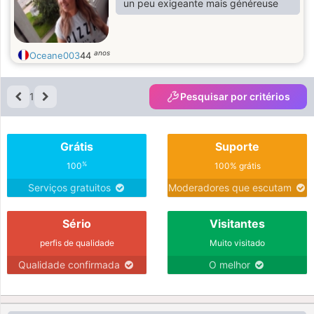
un peu exigeante mais généreuse
anos
Oceane003
44
1
Pesquisar por critérios
Grátis
Suporte
%
100
100% grátis
Serviços gratuitos
Moderadores que escutam
Sério
Visitantes
perfis de qualidade
Muito visitado
Qualidade confirmada
O melhor