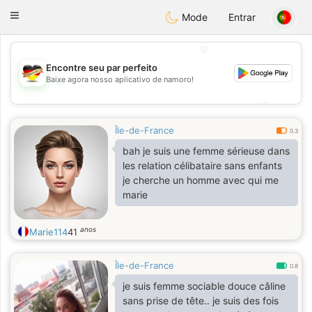
Deutsch
Dating
Toggle
Mode
Entrar
navigation
💖
Encontre seu par perfeito
Baixe agora nosso aplicativo de namoro!
💖
💕
💕
Île-de-France
0.3
bah je suis une femme sérieuse dans
les relation célibataire sans enfants
je cherche un homme avec qui me
marie
anos
Marie114
41
Île-de-France
0.8
je suis femme sociable douce câline
sans prise de tête.. je suis des fois