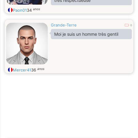
très respectueuse
anos
Paon01
34
Grande-Terre
0
Moi je suis un homme très gentil
anos
Mercer41
36