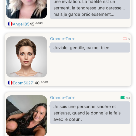
une invitation. La fidélité est un
serment, la tendresse une caresse…
mais je garde précieusement
quelques secrets pour celui qui
anos
Angeli85
45
saura les dérober à mon cœur.
J’aime m’évader, partager des
Grande-Terre
confidences, explorer de nouveaux
0
horizons, sentir mon corps vivre à
Joviale, gentille, calme, bien
travers le sport… et bien d’autres
passions que je brûle de partager
avec celui qui saura allumer la
flamme.
anos
Edom50271
40
Grande-Terre
0.8
Je suis une personne sincère et
sérieuse, quand je donne je le fais
avec le cœur .