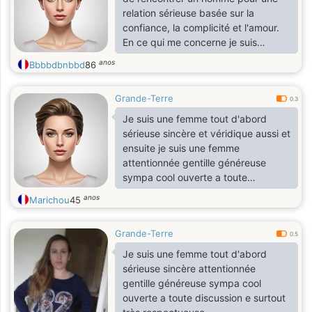
relation sérieuse basée sur la
confiance, la complicité et l'amour.
En ce qui me concerne je suis
dynamique, ouverte, aimant rire,
anos
Bbbbdbnbbd
86
fidèle, tendre mais je ne vais pas
tout vous dire. Sinon j'aime sortir et
Grande-Terre
discuter avec des ami
0.3
Je suis une femme tout d'abord
sérieuse sincère et véridique aussi et
ensuite je suis une femme
attentionnée gentille généreuse
sympa cool ouverte a toute
discussion e surtout très
anos
Marichou
45
respectueuse
Grande-Terre
0.5
Je suis une femme tout d'abord
sérieuse sincère attentionnée
gentille généreuse sympa cool
ouverte a toute discussion e surtout