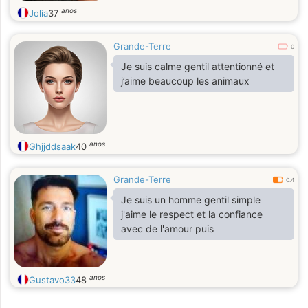
anos
Jolia
37
Grande-Terre
0
Je suis calme gentil attentionné et
j’aime beaucoup les animaux
anos
Ghjjddsaak
40
Grande-Terre
0.4
Je suis un homme gentil simple
j'aime le respect et la confiance
avec de l'amour puis
anos
Gustavo33
48