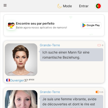
Deutsch
Dating
Toggle
Mode
Entrar
navigation
💖
Encontre seu par perfeito
💖
Baixe agora nosso aplicativo de namoro!
💕
💕
Grande-Terre
0
Ich suche einen Mann für eine
romantische Beziehung.
anos
Duverger
37
Grande-Terre
0.5
Je suis une femme vibrante, avide
de découvertes et dont le rire est