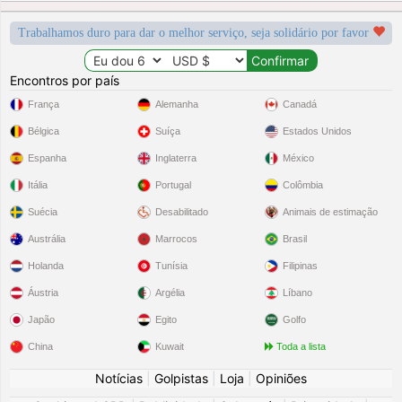
Trabalhamos duro para dar o melhor serviço, seja solidário por favor
Encontros por país
França
Alemanha
Canadá
Bélgica
Suíça
Estados Unidos
Espanha
Inglaterra
México
Itália
Portugal
Colômbia
Suécia
Desabilitado
Animais de estimação
Austrália
Marrocos
Brasil
Holanda
Tunísia
Filipinas
Áustria
Argélia
Líbano
Japão
Egito
Golfo
China
Kuwait
Toda a lista
Notícias
|
Golpistas
|
Loja
|
Opiniões