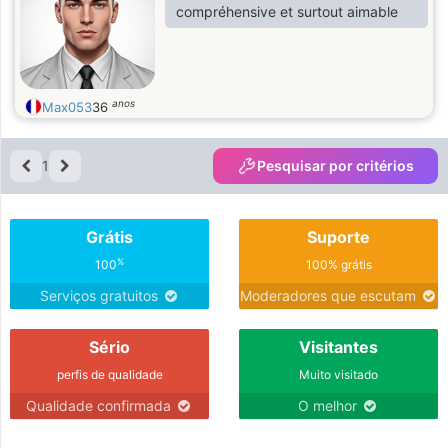
compréhensive et surtout aimable
anos
Max053
36
1
Pesquisar por critérios
Grátis
Suporte
%
100
100% grátis
Serviços gratuitos
Moderadores que escutam
Sério
Visitantes
perfis de qualidade
Muito visitado
Qualidade confirmada
O melhor