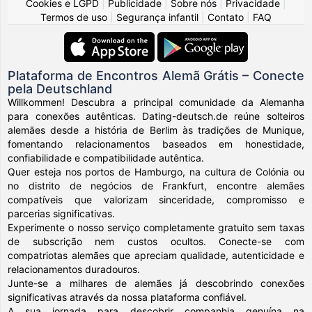
Cookies e LGPD
|
Publicidade
|
Sobre nós
|
Privacidade
|
Termos de uso
|
Segurança infantil
|
Contato
|
FAQ
Plataforma de Encontros Alemã Grátis – Conecte
pela Deutschland
Willkommen! Descubra a principal comunidade da Alemanha
para conexões autênticas. Dating-deutsch.de reúne solteiros
alemães desde a história de Berlim às tradições de Munique,
fomentando relacionamentos baseados em honestidade,
confiabilidade e compatibilidade autêntica.
Quer esteja nos portos de Hamburgo, na cultura de Colónia ou
no distrito de negócios de Frankfurt, encontre alemães
compatíveis que valorizam sinceridade, compromisso e
parcerias significativas.
Experimente o nosso serviço completamente gratuito sem taxas
de subscrição nem custos ocultos. Conecte-se com
compatriotas alemães que apreciam qualidade, autenticidade e
relacionamentos duradouros.
Junte-se a milhares de alemães já descobrindo conexões
significativas através da nossa plataforma confiável.
A sua jornada para descobrir companhia genuína na