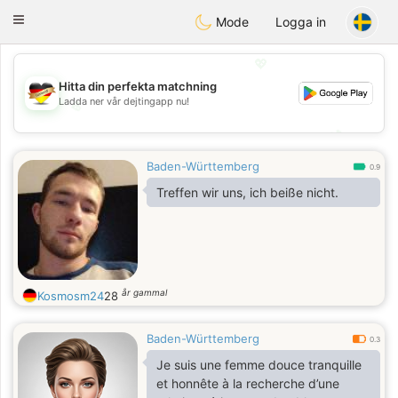
Deutsch
Dating
Toggle
Mode
Logga in
navigation
💖
Hitta din perfekta matchning
Ladda ner vår dejtingapp nu!
💖
💕
💕
Baden-Württemberg
0.9
Treffen wir uns, ich beiße nicht.
år gammal
Kosmosm24
28
Baden-Württemberg
0.3
Je suis une femme douce tranquille
et honnête à la recherche d’une