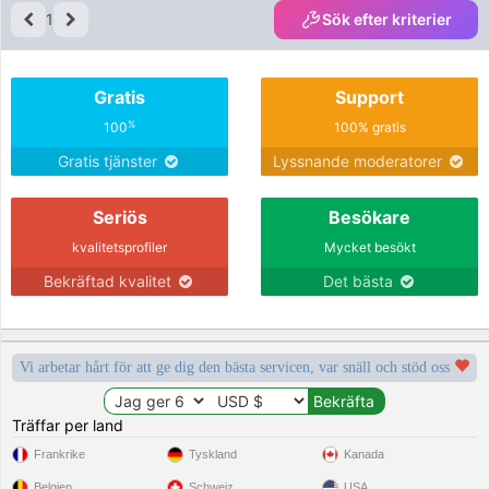
1
Sök efter kriterier
Gratis
Support
%
100
100% gratis
Gratis tjänster
Lyssnande moderatorer
Seriös
Besökare
kvalitetsprofiler
Mycket besökt
Bekräftad kvalitet
Det bästa
Vi arbetar hårt för att ge dig den bästa servicen, var snäll och stöd oss
Träffar per land
Frankrike
Tyskland
Kanada
Belgien
Schweiz
USA