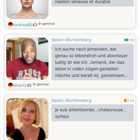
relation sérieuse et durable
år gammal
Andrea85
43
Baden-Württemberg
0.9
Ich suche nach jemanden, der
genau so lebensfroh und abenteuer
lustig ist wie ich. Jemand, der das
leben in vollen zügen genießen
möchte und bereit ist, gemeinsam
neue erinnerungen zu schaffen.
år gammal
Bitiki12
45
Humor und ein positives mindset
sind mir wichtig, denn das leben
Baden-Württemberg
sollte man nicht zu ernst nehmen.
0.4
je suis attentionnée , chaleureuse ,
sympa