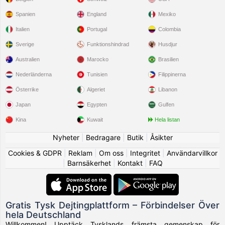
Spanien
England
Mexiko
Italien
Portugal
Colombia
Sverige
Funktionshindrad
Husdjur
Australien
Marocko
Brasilien
Nederländerna
Tunisien
Filippinerna
Österrike
Algeriet
Libanon
Japan
Egypten
Gulfen
Kina
Kuwait
Hela listan
Nyheter
|
Bedragare
|
Butik
|
Åsikter
Cookies & GDPR
|
Reklam
|
Om oss
|
Integritet
|
Användarvillkor
|
Barnsäkerhet
|
Kontakt
|
FAQ
Gratis Tysk Dejtingplattform – Förbindelser Över
hela Deutschland
Willkommen! Upptäck Tysklands främsta gemenskap för