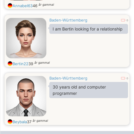
år gammal
Annabel63
46
Baden-Württemberg
0
I am Bertin looking for a relationship
år gammal
Bertin22
39
Baden-Württemberg
0
30 years old and computer
programmer
år gammal
Beybala
37