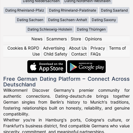
Dating Niedersachsen
Dating Nordrhein-Westfalen
Dating Rheinland-Pfalz
Dating Rhineland-Palatinate
Dating Saarland
Dating Sachsen
Dating Sachsen-Anhalt
Dating Saxony
Dating Schleswig-Holstein
Dating Thüringen
News
|
Scammers
|
Store
|
Opinions
Cookies & RGPD
|
Advertising
|
About Us
|
Privacy
|
Terms of
Use
|
Child Safety
|
Contact
|
FAQs
Free German Dating Platform – Connect Across
Deutschland
Willkommen! Discover Germany's premier community for
authentic connections. Dating-deutsch.de brings together
German singles from Berlin's history to Munich's traditions,
fostering relationships built on honesty, reliability, and genuine
compatibility.
Whether you're in Hamburg's ports, Cologne's culture, or
Frankfurt's business district, find compatible Germans who value
sincerity, commitment, and meaningful partnerships.