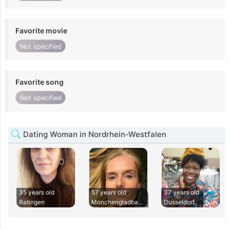
Favorite movie
Not specified
Favorite song
Not specified
Dating Woman in Nordrhein-Westfalen
35 years old
57 years old
37 years old
Ratingen
Monchengladbach
Dusseldorf