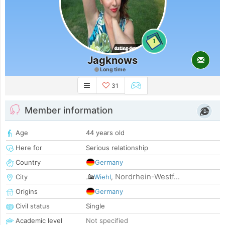
1
Jagknows
Long time
31
Member information
Age
44 years old
Here for
Serious relationship
Country
Germany
Nordrhein-Westf...
City
Wiehl
,
Origins
Germany
Civil status
Single
Academic level
Not specified