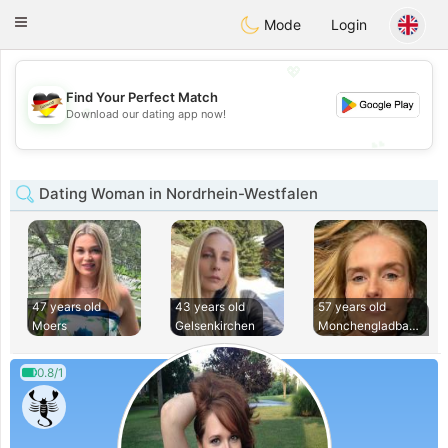
Deutsch
Dating
Toggle
Mode
Login
navigation
💖
Find Your Perfect Match
💖
Download our dating app now!
💕
💕
Dating Woman in Nordrhein-Westfalen
47 years old
43 years old
57 years old
Moers
Gelsenkirchen
Monchengladbach
0.8/1