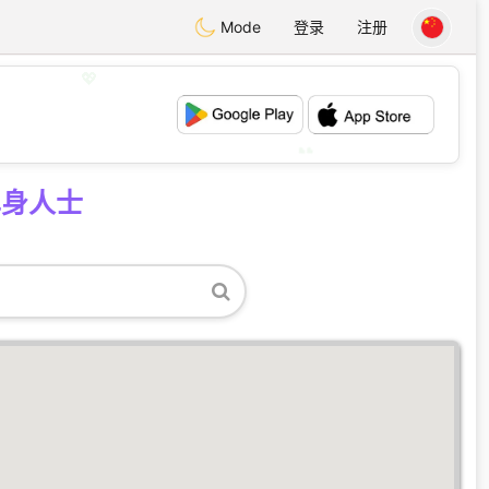
Mode
登录
注册
💖
💕
单身人士