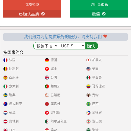
优质档案
访问量很高
已确认品质
最佳
我们努力为您提供最好的服务，请支持我们
按国家约会
法国
德国
加拿大
比利时
瑞士
美国
西班牙
英国
墨西哥
意大利
葡萄牙
哥伦比亚
瑞典
已禁用
宠物
澳大利亚
摩洛哥
巴西
荷兰
突尼斯
菲律宾
奥地利
阿尔及利亚
黎巴嫩
日本
埃及
海湾