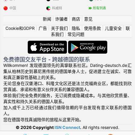
中国
科威特
所有列表
新闻
|
诈骗者
|
商店
|
意见
Cookie和GDPR
|
广告
|
关于我们
|
隐私
|
使用条款
|
儿童安全
|
联
系我们
|
常见问题
免费德国交友平台 - 跨越德国的联系
Willkommen! 发现德国领先的真挚联系社区。Dating-deutsch.de汇
集从柏林历史到慕尼黑传统的德国单身人士，促进建立在诚实、可靠
和真正兼容性基础上的关系。
无论您身在汉堡港口、科隆文化区还是法兰克福商业区，都能找到欣
赏真诚、承诺和有意义伙伴关系的兼容德国人。
体验我们完全免费的服务，无订阅费或隐藏成本。与其他欣赏质量、
真实性和持久关系的德国人联系。
加入成千上万已经通过我们值得信赖的平台发现有意义联系的德国
人。
您在德国寻找真诚陪伴的旅程从这里开始。
© 2026 Copyright
ISN Connect
.
All rights reserved.