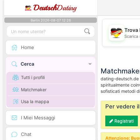
Deutsch
Dating
Berlin 2026-08-07 12:26
Trova 
Scarica 
Home
Cerca
Matchmaker
Tutti i profili
dating-deutsch.de è
spiritualmente coin
Matchmaker
sofisticati metodi 
Usa la mappa
Per vedere i
I Miei Messaggi
Registrati
Chat
Attenzione: Buo