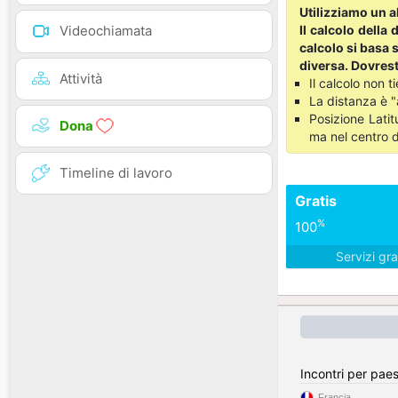
Utilizziamo un a
Il calcolo della
Videochiamata
calcolo si basa s
diversa. Dovrest
Attività
Il calcolo non t
La distanza è "
Posizione Latit
Dona
ma nel centro de
Timeline di lavoro
Gratis
%
100
Servizi gra
Incontri per pae
Francia