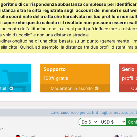
lgoritmo di corrispondenza abbastanza complesso per identificare g
 distanza è tra le città registrate sugli account dei membri e sul w
ulle coordinate della città che hai salvato nel tuo profilo e non sull
i sapere che questo calcolo e il risultato non possono essere esatt
iene conto dell'altitudine, che in alcuni punti può influenzare la distan
a volo d'uccello" e non una distanza stradale
udine/longitudine di una città basata su un punto (generalmente il muni
lla città. Quindi, ad esempio, la distanza tra due profili distanti ma s
Supporto
Serio
100% gratis
profili 
tuiti
Moderatori in ascolto
Qu
Lavoriamo sodo per darti il miglior servizio, per 
se
Germania
Canada
Australia