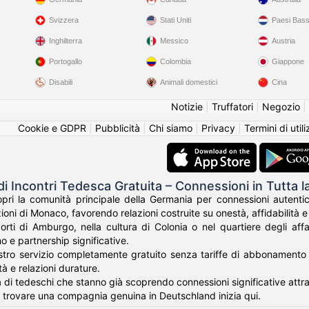
Svizzera
Stati Uniti
Paesi Bass
Inghilterra
Messico
Austria
Portogallo
Colombia
Giappone
Disabili
Animali domestici
Cina
Notizie
|
Truffatori
|
Negozio
|
Cookie e GDPR
|
Pubblicità
|
Chi siamo
|
Privacy
|
Termini di util
di Incontri Tedesca Gratuita – Connessioni in Tutta 
ri la comunità principale della Germania per connessioni autentich
izioni di Monaco, favorendo relazioni costruite su onestà, affidabilità 
orti di Amburgo, nella cultura di Colonia o nel quartiere degli af
o e partnership significative.
stro servizio completamente gratuito senza tariffe di abbonamento 
tà e relazioni durature.
ia di tedeschi che stanno già scoprendo connessioni significative attra
er trovare una compagnia genuina in Deutschland inizia qui.