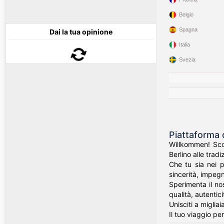
Belgio
Spagna
Dai la tua opinione
Italia
Svezia
Piattaforma 
Willkommen! Scop
Berlino alle trad
Che tu sia nei p
sincerità, impegn
Sperimenta il no
qualità, autentici
Unisciti a miglia
Il tuo viaggio p