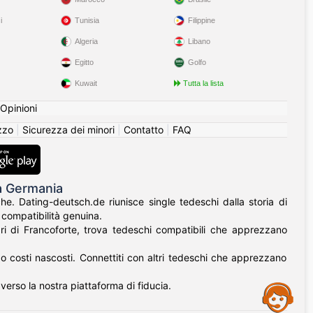
i
Tunisia
Filippine
Algeria
Libano
Egitto
Golfo
Kuwait
Tutta la lista
Opinioni
izzo
|
Sicurezza dei minori
|
Contatto
|
FAQ
la Germania
e. Dating-deutsch.de riunisce single tedeschi dalla storia di
e compatibilità genuina.
fari di Francoforte, trova tedeschi compatibili che apprezzano
o costi nascosti. Connettiti con altri tedeschi che apprezzano
verso la nostra piattaforma di fiducia.
Assistance