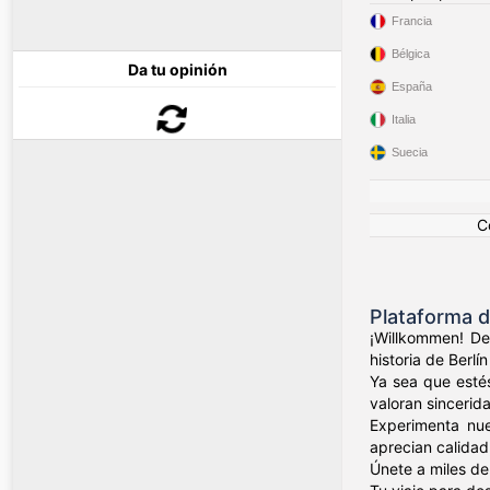
Francia
Bélgica
Da tu opinión
España
Italia
Suecia
C
Plataforma d
¡Willkommen! De
historia de Berl
Ya sea que estés
valoran sincerid
Experimenta nue
aprecian calidad
Únete a miles de