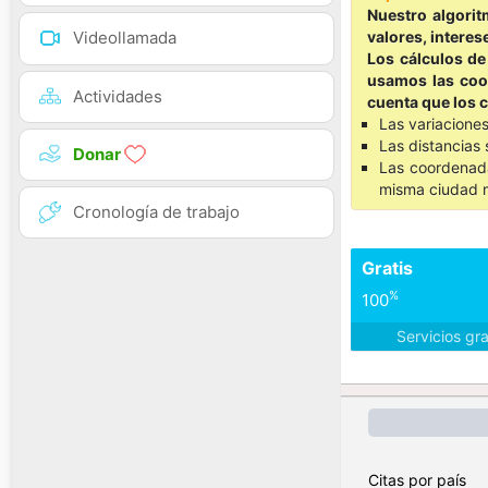
Nuestro algorit
valores, interes
Videollamada
Los cálculos de
usamos las coor
Actividades
cuenta que los c
Las variaciones
Las distancias 
Donar
Las coordenada
misma ciudad m
Cronología de trabajo
Gratis
%
100
Servicios gr
Citas por país