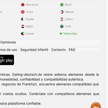
Marruecos
Brasil
os
Túnez
Filipinas
Argelia
Líbano
Egipto
Golfo
Kuwait
Toda la lista
|
Opiniones
nos de uso
|
Seguridad infantil
|
Contacto
|
FAQ
nticas. Dating-deutsch.de reúne solteros alemanes desde la
honestidad, confiabilidad y compatibilidad auténtica.
de negocios de Frankfurt, encuentra alemanes compatibles que
n ni costos ocultos. Conéctate con compañeros alemanes que
stra plataforma confiable.
Assistance