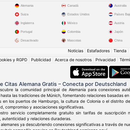
Alemania
Canadá
Australia
Suiza
Estados Unidos
Países Baj
Inglaterra
México
Austria
Portugal
Colombia
Japón
Desactivado
Mascotas
China
Noticias
|
Estafadores
|
Tienda
ookies y RGPD
|
Publicidad
|
Acerca de nosotros
|
Privacidad
|
Térmi
e Citas Alemana Gratis – Conecta por Deutschland
scubre la comunidad principal de Alemania para conexiones auté
ín hasta las tradiciones de Múnich, fomentando relaciones basadas en 
 en los puertos de Hamburgo, la cultura de Colonia o el distrito 
ad, compromiso y asociaciones significativas.
stro servicio completamente gratuito sin tarifas de suscripció
, autenticidad y relaciones duraderas.
 alemanes ya descubriendo conexiones significativas a través de nue