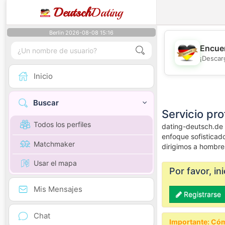
Deutsch
Dating
Berlin 2026-08-08 15:16
Encuen
¡Descar
Inicio
Buscar
Servicio pro
Todos los perfiles
dating-deutsch.de 
enfoque sofisticad
Matchmaker
dirigimos a hombre
Usar el mapa
Por favor, i
Mis Mensajes
Registrarse
Chat
Importante: Cóm