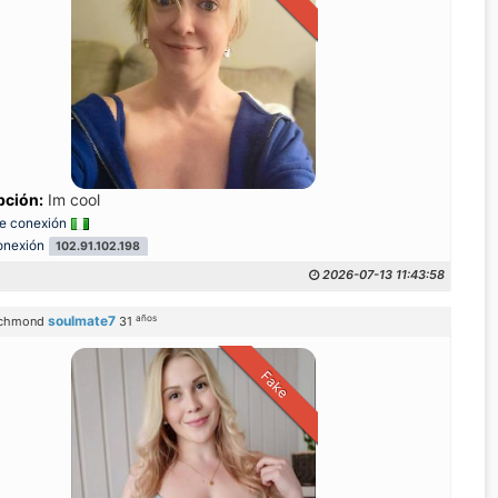
pción:
Im cool
e conexión
onexión
102.91.102.198
2026-07-13 11:43:58
años
soulmate7
ichmond
31
Fake