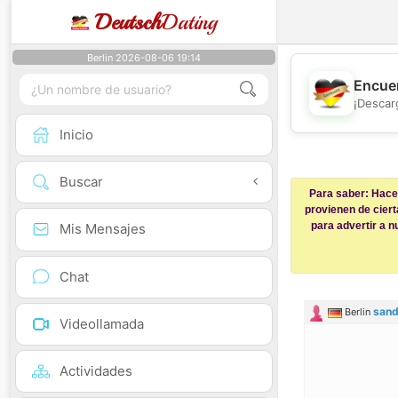
Deutsch
Dating
Berlin 2026-08-06 19:14
Encuen
¡Descar
Inicio
Buscar
Para saber: Hacem
provienen de ciert
para advertir a 
Mis Mensajes
Chat
sand
Berlin
Videollamada
Actividades