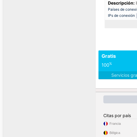
Descripción:
I
Países de conex
IPs de conexión
Gratis
%
100
Servicios gr
Citas por país
Francia
Bélgica