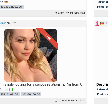
ión
Países d
IPs de c
135.125.206.226
2026-07-21 20:49:44
años
cora1
32
Sc
Fake
'm single looking for a serious relationship I'm from United States
Descri
ión
Países d
IPs de c
191.101.61.138
102.88.108.86
2026-07-20 17:29:20