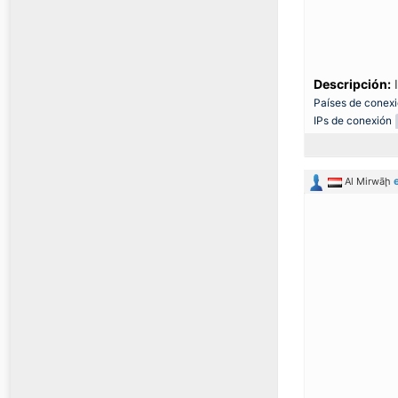
Descripción:
I
Países de conex
IPs de conexión
Al Mirwāḩ