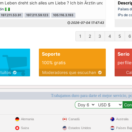
m Leben dreht sich alles um Liebe ? Ich bin Ärztin und liebe meinen J
Descri
ión
Países d
IPs de c
197.211.53.91
197.211.59.123
105.116.3.193
2026-07-04 17:47:43
1
2
3
4
5
6
Soporte
Serio
100% gratis
perfile
atuitos
Moderadores que escuchan
Ca
Trabajamos duro para darte el mejor servicio, po
Alemania
Canadá
Australia
Suiza
Estados Unidos
Países Baj