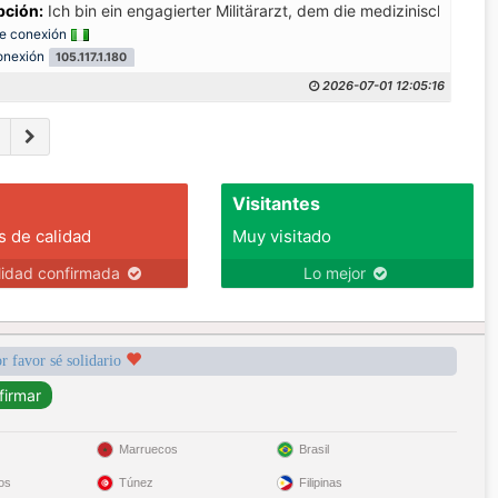
ob wirklich sehr.
pción:
Ich bin ein engagierter Militärarzt, dem die medizinische Vers
e conexión
onexión
105.117.1.180
2026-07-01 12:05:16
Visitantes
s de calidad
Muy visitado
lidad confirmada
Lo mejor
r favor sé solidario
Marruecos
Brasil
os
Túnez
Filipinas