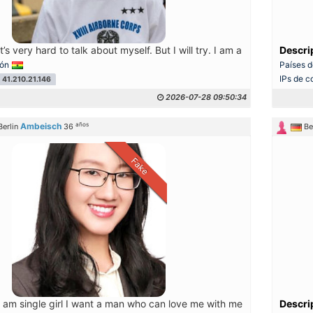
t’s very hard to talk about myself. But I will try. I am a positive and 
Descri
ión
Países d
IPs de c
41.210.21.146
2026-07-28 09:50:34
años
Ambeisch
Berlin
36
Be
Fake
 am single girl I want a man who can love me with me
Descri