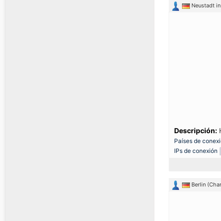
Neustadt in
Descripción:
H
Países de conex
IPs de conexión
Berlin (Cha