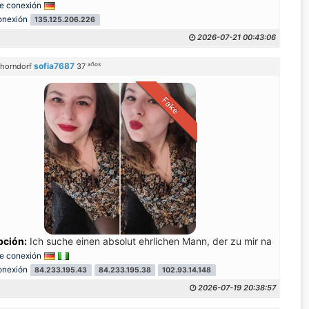
e conexión
onexión
135.125.206.226
2026-07-21 00:43:06
años
sofia7687
horndorf
37
Fake
pción:
Ich suche einen absolut ehrlichen Mann, der zu mir nach Hause
e conexión
onexión
84.233.195.43
84.233.195.38
102.93.14.148
2026-07-19 20:38:57