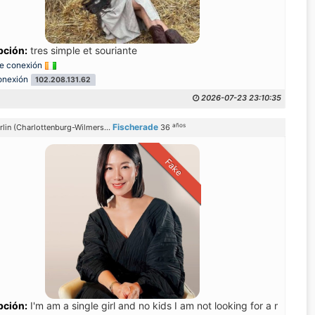
extraordinary person, who knows what she wants in life. I am honest and 
pción:
tres simple et souriante
e conexión
onexión
102.208.131.62
2026-07-23 23:10:35
años
Fischerade
rlin (Charlottenburg-Wilmers...
36
Fake
pción:
I'm am a single girl and no kids I am not looking for a man wh