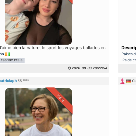
’aime bien la nature, le sport les voyages ballades entre ma personn
Descri
ión
Países d
IPs de c
196.192.125.5
2026-08-03 20:22:54
años
patriciaph
55
Gi
Fake