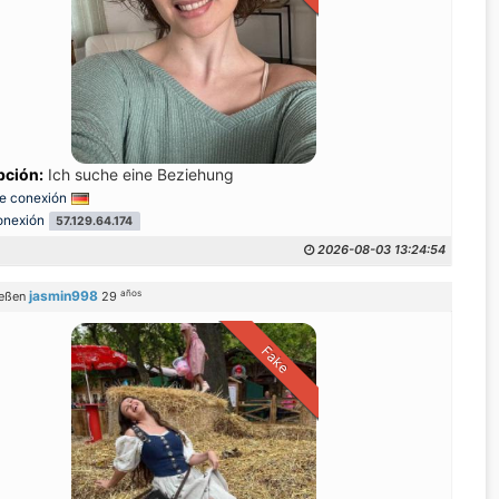
e aimante et attentionne
pción:
Ich suche eine Beziehung
e conexión
onexión
57.129.64.174
2026-08-03 13:24:54
años
jasmin998
eßen
29
Fake