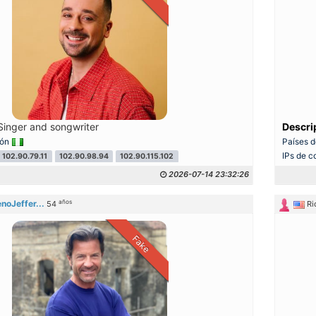
inger and songwriter
Descri
ión
Países d
IPs de c
102.90.79.11
102.90.98.94
102.90.115.102
2026-07-14 23:32:26
años
noJeffer...
54
R
Fake