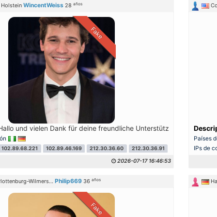
años
WincentWeiss
 Holstein
28
Co
Fake
allo und vielen Dank für deine freundliche Unterstützung. Es bedeut
Descri
ión
Países d
IPs de c
102.89.68.221
102.89.46.169
212.30.36.60
212.30.36.91
2026-07-17 16:46:53
años
Philip669
rlottenburg-Wilmers...
36
Ha
Fake