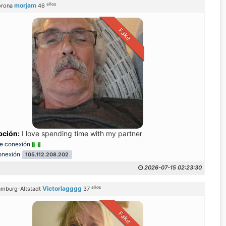
años
morjam
rona
46
Fake
et mir wirklich viel, dass meine Arbeit jemanden so aufmerksamen Me
pción:
I love spending time with my partner
e conexión
onexión
105.112.208.202
2026-07-15 02:23:30
años
Victoriagggg
mburg-Altstadt
37
Fake