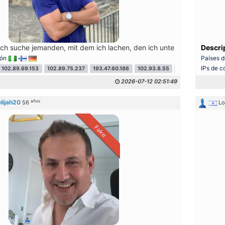
ch suche jemanden, mit dem ich lachen, den ich unterstützen und mit
Descri
ión
Países d
IPs de c
102.89.69.153
102.89.75.237
193.47.60.186
102.93.8.55
102.89.68.220
2026-07-12 02:51:49
años
elijah20
56
L
Fake