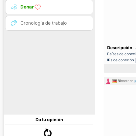
Donar
Cronología de trabajo
Descripción:
J
Países de conex
IPs de conexión
Biebelried
Da tu opinión