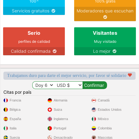
%
100
100% gratis
Servicios gratuitos
Moderadores que escuchan
Serio
Visitantes
perfiles de calidad
Muy visitado
Calidad confirmada
Lo mejor
Trabajamos duro para darte el mejor servicio, por favor sé solidario
Citas por país
Francia
Alemania
Canadá
Bélgica
Suiza
Estados Unidos
España
Inglaterra
México
Italia
Portugal
Colombia
Suecia
Desactivado
Mascotas