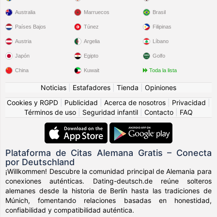
Australia
Marruecos
Brasil
Países Bajos
Túnez
Filipinas
Austria
Argelia
Líbano
Japón
Egipto
Golfo
China
Kuwait
Toda la lista
Noticias
|
Estafadores
|
Tienda
|
Opiniones
Cookies y RGPD
|
Publicidad
|
Acerca de nosotros
|
Privacidad
|
Términos de uso
|
Seguridad infantil
|
Contacto
|
FAQ
Plataforma de Citas Alemana Gratis – Conecta
por Deutschland
¡Willkommen! Descubre la comunidad principal de Alemania para
conexiones auténticas. Dating-deutsch.de reúne solteros
alemanes desde la historia de Berlín hasta las tradiciones de
Múnich, fomentando relaciones basadas en honestidad,
confiabilidad y compatibilidad auténtica.