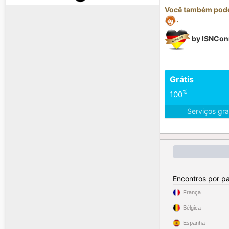
Você também pode 
.
by ISNCon
Grátis
%
100
Serviços gra
Encontros por pa
França
Bélgica
Espanha