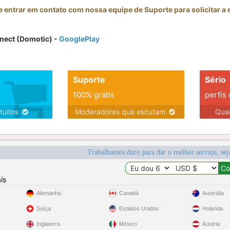
entrar em contato com nossa equipe de Suporte para solicitar a
nect (Domotic) -
GooglePlay
Suporte
Sério
100% grátis
perfis
tuitos
Moderadores que escutam
Qua
Trabalhamos duro para dar o melhor serviço, sej
ís
Alemanha
Canadá
Austrália
Suíça
Estados Unidos
Holanda
Inglaterra
México
Áustria