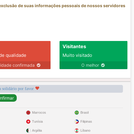
 exclusão de suas informações pessoais de nossos servidores
Visitantes
 de qualidade
Muito visitado
lidade confirmada
O melhor
a solidário por favor
Marrocos
Brasil
Tunísia
Filipinas
Argélia
Líbano