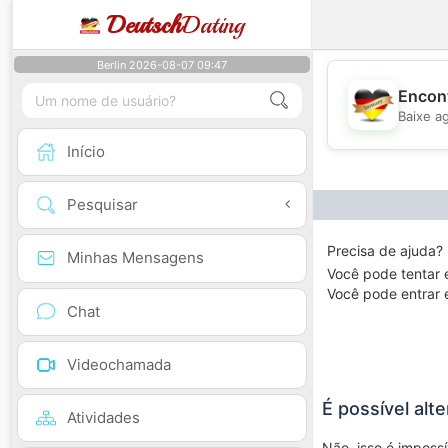
Deutsch
Dating
Berlin 2026-08-07 09:47
Encont
Baixe a
Início
Pesquisar
Precisa de ajuda? 
Minhas Mensagens
Você pode tentar 
Você pode entrar 
Chat
Videochamada
É possível alt
Atividades
Não, isso é impossí