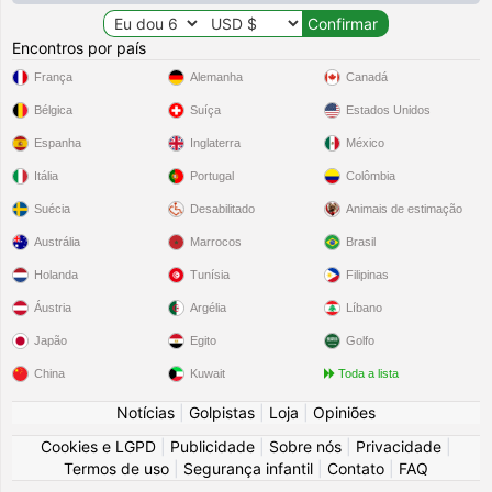
Encontros por país
França
Alemanha
Canadá
Bélgica
Suíça
Estados Unidos
Espanha
Inglaterra
México
Itália
Portugal
Colômbia
Suécia
Desabilitado
Animais de estimação
Austrália
Marrocos
Brasil
Holanda
Tunísia
Filipinas
Áustria
Argélia
Líbano
Japão
Egito
Golfo
China
Kuwait
Toda a lista
Notícias
|
Golpistas
|
Loja
|
Opiniões
Cookies e LGPD
|
Publicidade
|
Sobre nós
|
Privacidade
|
Termos de uso
|
Segurança infantil
|
Contato
|
FAQ