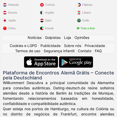
Holanda
Tunísia
Filipinas
Áustria
Argélia
Líbano
Japão
Egito
Golfo
China
Kuwait
Toda a lista
Notícias
|
Golpistas
|
Loja
|
Opiniões
Cookies e LGPD
|
Publicidade
|
Sobre nós
|
Privacidade
|
Termos de uso
|
Segurança infantil
|
Contato
|
FAQ
Plataforma de Encontros Alemã Grátis – Conecte
pela Deutschland
Willkommen! Descubra a principal comunidade da Alemanha
para conexões autênticas. Dating-deutsch.de reúne solteiros
alemães desde a história de Berlim às tradições de Munique,
fomentando relacionamentos baseados em honestidade,
confiabilidade e compatibilidade autêntica.
Quer esteja nos portos de Hamburgo, na cultura de Colónia ou
no distrito de negócios de Frankfurt, encontre alemães