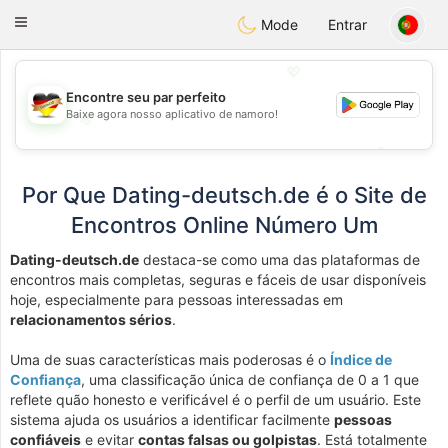
Deutsch
Dating
Toggle
Mode
Entrar
navigation
💖
Encontre seu par perfeito
Baixe agora nosso aplicativo de namoro!
💖
💕
💕
Por Que Dating-deutsch.de é o Site de
Encontros Online Número Um
Dating-deutsch.de
destaca-se como uma das plataformas de
encontros mais completas, seguras e fáceis de usar disponíveis
hoje, especialmente para pessoas interessadas em
relacionamentos sérios
.
Uma de suas características mais poderosas é o
Índice de
Confiança
, uma classificação única de confiança de 0 a 1 que
reflete quão honesto e verificável é o perfil de um usuário. Este
sistema ajuda os usuários a identificar facilmente
pessoas
confiáveis
e evitar
contas falsas ou golpistas
. Está totalmente