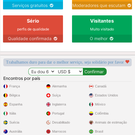
Serviços gratuitos
Moderadores que escutam
Sério
Visitantes
perfis de qualidade
Muito visitado
Qualidade confirmada
O melhor
Trabalhamos duro para dar o melhor serviço, seja solidário por favor
Encontros por país
França
Alemanha
Canadá
Bélgica
Suíça
Estados Unidos
Espanha
Inglaterra
México
Itália
Portugal
Colômbia
Suécia
Desabilitado
Animais de estimação
Austrália
Marrocos
Brasil