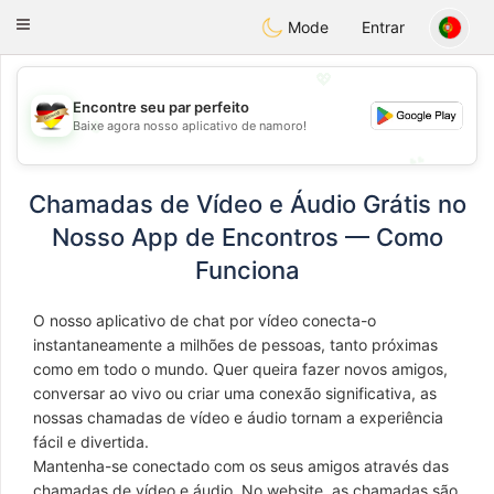
Deutsch
Dating
Toggle
Mode
Entrar
navigation
💖
Encontre seu par perfeito
💖
Baixe agora nosso aplicativo de namoro!
💕
💕
Chamadas de Vídeo e Áudio Grátis no
Nosso App de Encontros — Como
Funciona
O nosso aplicativo de chat por vídeo conecta-o
instantaneamente a milhões de pessoas, tanto próximas
como em todo o mundo. Quer queira fazer novos amigos,
conversar ao vivo ou criar uma conexão significativa, as
nossas chamadas de vídeo e áudio tornam a experiência
fácil e divertida.
Mantenha-se conectado com os seus amigos através das
chamadas de vídeo e áudio. No website, as chamadas são