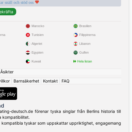
var snäll och stöd oss
Marocko
Brasilien
erna
Tunisien
Filippinerna
Algeriet
Libanon
Egypten
Gulfen
Kuwait
Hela listan
|
Åsikter
llkor
|
Barnsäkerhet
|
Kontakt
|
FAQ
nd
g-deutsch.de förenar tyska singlar från Berlins historia till
a kompatibilitet.
itta kompatibla tyskar som uppskattar uppriktighet, engagemang