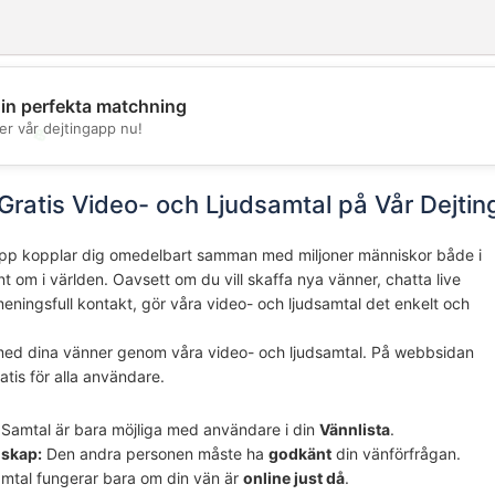
din perfekta matchning
er vår dejtingapp nu!
💖
💕
Gratis Video- och Ljudsamtal på Vår Dejti
pp kopplar dig omedelbart samman med miljoner människor både i
t om i världen. Oavsett om du vill skaffa nya vänner, chatta live
eningsfull kontakt, gör våra video- och ljudsamtal det enkelt och
med dina vänner genom våra video- och ljudsamtal. På webbsidan
atis för alla användare.
Samtal är bara möjliga med användare i din
Vännlista
.
nskap:
Den andra personen måste ha
godkänt
din vänförfrågan.
mtal fungerar bara om din vän är
online just då
.