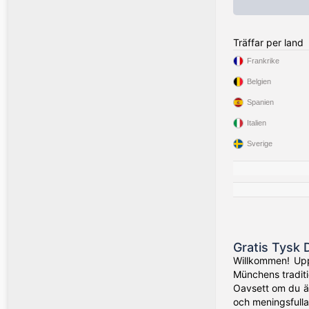
Träffar per land
Frankrike
Belgien
Spanien
Italien
Sverige
Gratis Tysk 
Willkommen! Uppt
Münchens traditio
Oavsett om du är
och meningsfulla