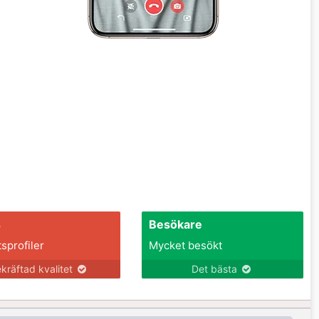
s
Besökare
tsprofiler
Mycket besökt
kräftad kvalitet
Det bästa