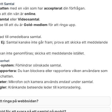
ett Samtal
atten
med en vän som har
accepterat
din förfrågan.
a att din vän är
online
.
amtal
eller
Videosamtal
.
e till att du är
Gold-medlem
för att ringa upp.
ad till omedelbara samtal.
 Ej:
Samtal kanske inte går fram; prova att skicka ett meddelande
an inte genomföras; skicka ett meddelande istället.
äkerhet
-system:
Förhindrar oönskade samtal.
apportera:
Du kan blockera eller rapportera vilken användare som
 chatten.
eter:
Mikrofon och kamera används
endast under samtal
.
ler:
Kränkande beteende leder till kontoradering.
att ringa på webbsidan?
ld för att svara på ett samtal på mobil?