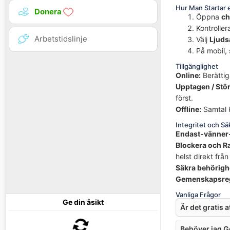
Hur Man Startar 
Donera
Öppna
ch
Kontroller
Arbetstidslinje
Välj
Ljuds
På mobil, s
Tillgänglighet
Online:
Berättig
Upptagen / Stör
först.
Offline:
Samtal k
Integritet och S
Endast-vänner
Blockera och R
helst direkt från
Säkra behörigh
Gemenskapsreg
Vanliga Frågor
Ge din åsikt
Är det gratis 
Behöver jag Go