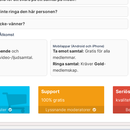
 inte ringa den här personen?
 icke-vänner?
 Åtkomst
Mobilappar (Android och iPhone)
ående
och
Ta emot samtal:
Gratis för alla
ideo-/ljudsamtal.
medlemmar.
Ringa samtal:
Kräver
Gold
-
medlemskap.
Support
Seriö
100% gratis
kvalite
nster
Lyssnande moderatorer
Be