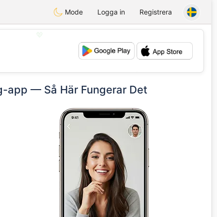
Mode
Logga in
Registrera
💖
💕
ng-app — Så Här Fungerar Det