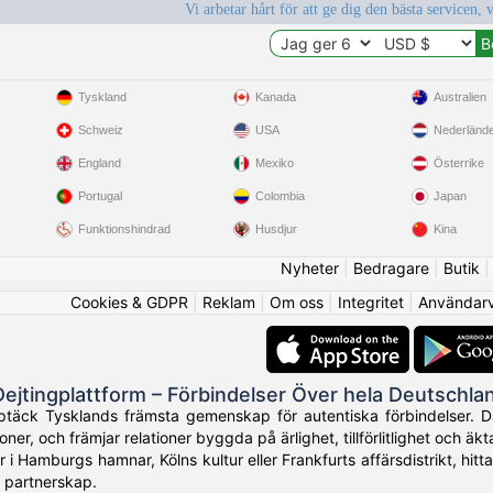
Vi arbetar hårt för att ge dig den bästa servicen, 
Tyskland
Kanada
Australien
Schweiz
USA
Nederländ
England
Mexiko
Österrike
Portugal
Colombia
Japan
Funktionshindrad
Husdjur
Kina
Nyheter
|
Bedragare
|
Butik
Cookies & GDPR
|
Reklam
|
Om oss
|
Integritet
|
Användarvi
Dejtingplattform – Förbindelser Över hela Deutschla
äck Tysklands främsta gemenskap för autentiska förbindelser. Datin
ner, och främjar relationer byggda på ärlighet, tillförlitlighet och äkt
 i Hamburgs hamnar, Kölns kultur eller Frankfurts affärsdistrikt, h
 partnerskap.