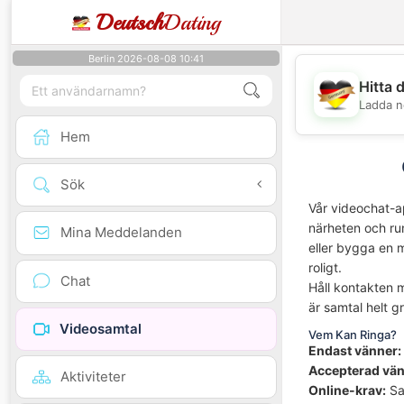
Deutsch
Dating
Berlin 2026-08-08 10:41
Hitta 
Ladda n
Hem
Sök
Vår videochat-a
närheten och run
Mina Meddelanden
eller bygga en m
roligt.
Chat
Håll kontakten 
är samtal helt gr
Videosamtal
Vem Kan Ringa?
Endast vänner:
Accepterad vä
Aktiviteter
Online-krav:
Sa