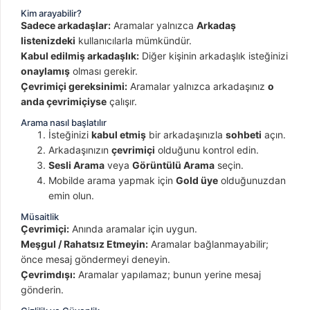
Kim arayabilir?
Sadece arkadaşlar:
Aramalar yalnızca
Arkadaş
listenizdeki
kullanıcılarla mümkündür.
Kabul edilmiş arkadaşlık:
Diğer kişinin arkadaşlık isteğinizi
onaylamış
olması gerekir.
Çevrimiçi gereksinimi:
Aramalar yalnızca arkadaşınız
o
anda çevrimiçiyse
çalışır.
Arama nasıl başlatılır
İsteğinizi
kabul etmiş
bir arkadaşınızla
sohbeti
açın.
Arkadaşınızın
çevrimiçi
olduğunu kontrol edin.
Sesli Arama
veya
Görüntülü Arama
seçin.
Mobilde arama yapmak için
Gold üye
olduğunuzdan
emin olun.
Müsaitlik
Çevrimiçi:
Anında aramalar için uygun.
Meşgul / Rahatsız Etmeyin:
Aramalar bağlanmayabilir;
önce mesaj göndermeyi deneyin.
Çevrimdışı:
Aramalar yapılamaz; bunun yerine mesaj
gönderin.