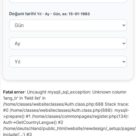
Doğum tarihi
Yıl - Ay - Gün,
ex: 15-01-1983
Fatal error
: Uncaught mysqli_sql_exception: Unknown column
'lang_tr' in 'field list' in
/home/classes/websiteclasses/Auth.class.php:688 Stack trace:
#0 /home/classes/websiteclasses/Auth.class.php(688): mysqli-
>prepare() #1 /home/classes/commonpages/register.php(134):
Auth->GetCountryLangue() #2
/home/deutschland/public_html/website/newdesign/_setup/pages/r
include('...') #3