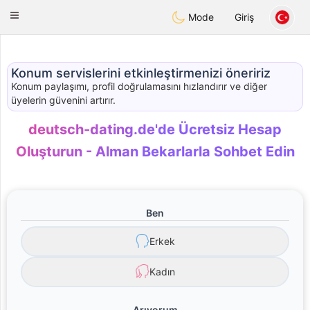
Deutsch
Dating
Toggle
Mode
Giriş
navigation
Konum servislerini etkinleştirmenizi öneririz
Konum paylaşımı, profil doğrulamasını hızlandırır ve diğer
üyelerin güvenini artırır.
deutsch-dating.de'de Ücretsiz Hesap
Oluşturun - Alman Bekarlarla Sohbet Edin
Ben
Erkek
Kadın
Arıyorum