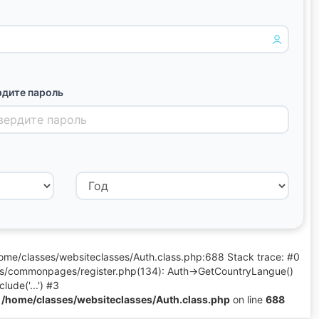
дите пароль
 /home/classes/websiteclasses/Auth.class.php:688 Stack trace: #0
ses/commonpages/register.php(134): Auth->GetCountryLangue()
ude('...') #3
n
/home/classes/websiteclasses/Auth.class.php
on line
688