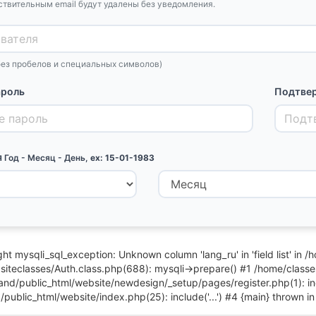
ствительным email будут удалены без уведомления.
без пробелов и специальных символов)
ароль
Подтвер
я
Год - Месяц - День,
ex: 15-01-1983
ht mysqli_sql_exception: Unknown column 'lang_ru' in 'field list' in
siteclasses/Auth.class.php(688): mysqli->prepare() #1 /home/clas
nd/public_html/website/newdesign/_setup/pages/register.php(1): incl
ublic_html/website/index.php(25): include('...') #4 {main} thrown i