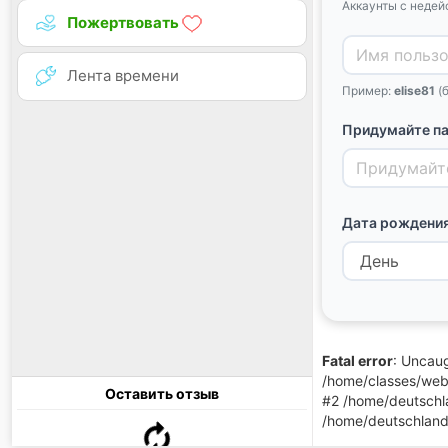
Аккаунты с недей
Пожертвовать
Лента времени
Пример:
elise81
(
Придумайте п
Дата рождени
Fatal error
: Uncaug
/home/classes/web
Оставить отзыв
#2 /home/deutschla
/home/deutschland/p