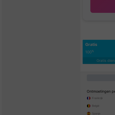
Gratis
%
100
Gratis die
Ontmoetingen pe
Frankrijk
België
Spanje