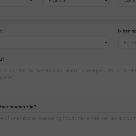
t
Ik ben o
 u?
tner moeten zijn?