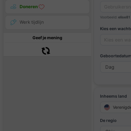
Doneren
Voorbeeld:
elise81
Werk tijdlijn
Kies een wach
Geef je mening
Geboortedatu
Inheems land
Verenigd
De regio