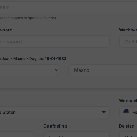
(geen spaties of speciale tekens)
twoord
Wachtwo
m
Jaar - Maand - Dag,
ex: 15-01-1983
Woonach
e Staten
Ve
De afdeling
De stad