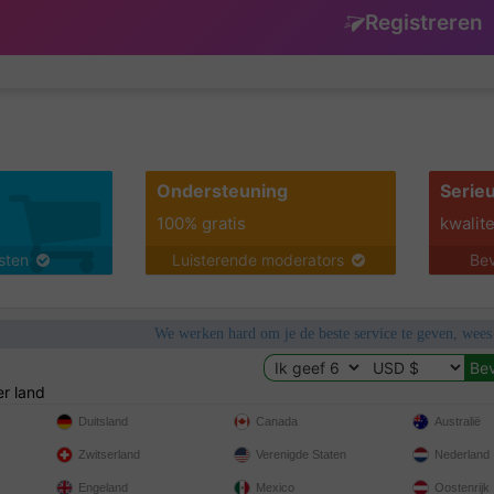
Registreren
Ondersteuning
Serie
100% gratis
kwalite
nsten
Luisterende moderators
Bev
We werken hard om je de beste service te geven, wees
r land
Duitsland
Canada
Australië
Zwitserland
Verenigde Staten
Nederland
Engeland
Mexico
Oostenrijk