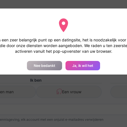
en u om de geolocatie te accepteren
 gaan met geolocatie wordt uw bestand sneller bestudeerd en krijgt
s een zeer belangrijk punt op een datingsite, het is noodzakelijk voor 
 die door onze diensten worden aangeboden. We raden u ten zeerste
activeren vanuit het pop-upvenster van uw browser.
ccount Aanmaken - Chat en Berichte
Nee bedankt
Ja, ik wil het
Ik ben
Een man
Een vrouw
kennisgeving, elk account met een onjuist e-mailadres verwijderen