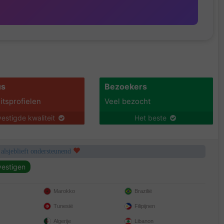
us
Bezoekers
itsprofielen
Veel bezocht
estigde kwaliteit
Het beste
 alsjeblieft ondersteunend
Marokko
Brazilië
Tunesië
Filipijnen
Algerije
Libanon