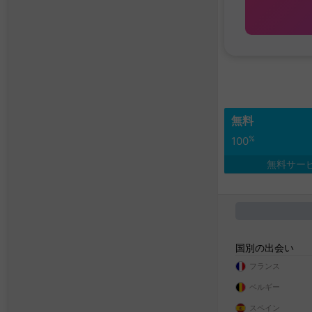
無料
%
100
無料サー
国別の出会い
フランス
ベルギー
スペイン