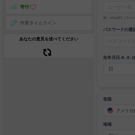
寄付
例：elise81（
作業タイムライン
パスワードの選
あなたの意見を述べてください
生年月日
年-月-日
母国
アメリカ
地域