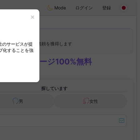
Mode
ログイン
登録
×
ルは他のメンバーの信頼を獲得します
社のサービスが提
ブ化することを強
トとメッセージ100%無料
探しています
男
女性