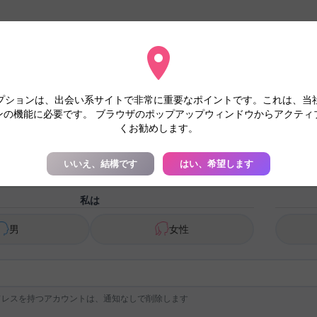
ションを受け入れることをお勧めします
ンに同意することにより、ファイルはより迅速に調査され、プロファイ
プションは、出会い系サイトで非常に重要なポイントです。これは、当
ンの機能に必要です。 ブラウザのポップアップウィンドウからアクティ
くお勧めします。
アカウント作成 - シングルとのチャッ
いいえ、結構です
はい、希望します
私は
男
女性
ドレスを持つアカウントは、通知なしで削除します