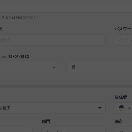
スペースまたは特殊文字なし）
択
パスワー
,
ex: 15-01-1983
居住者
合衆国
ア
部門
都市