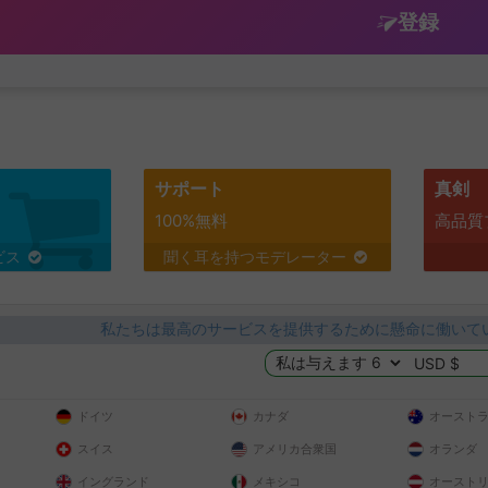
登録
サポート
真剣
100%無料
高品質
ビス
聞く耳を持つモデレーター
私たちは最高のサービスを提供するために懸命に働いて
ドイツ
カナダ
オースト
スイス
アメリカ合衆国
オランダ
イングランド
メキシコ
オースト