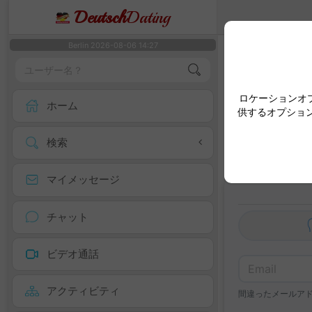
Deutsch
Dating
Berlin 2026-08-06 14:27
ジオロケー
ジオロケーショ
ロケーションオ
ホーム
供するオプショ
検索
マイメッセージ
チャット
ビデオ通話
アクティビティ
間違ったメールア