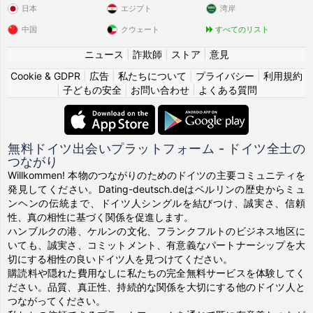
日本
エジプト
湾岸
中国
クウェート
すべてのリスト
ニュース
|
詐欺師
|
ストア
|
意見
Cookie & GDPR
|
広告
|
私たちについて
|
プライバシー
|
利用規約
|
子どもの安全
|
お問い合わせ
|
よくある質問
無料ドイツ出会いプラットフォーム - ドイツ全土の
つながり
Willkommen! 本物のつながりのためのドイツの主要コミュニティを
発見してください。Dating-deutsch.deはベルリンの歴史からミュ
ンヘンの伝統まで、ドイツ人シングルを結びつけ、誠実さ、信頼
性、真の相性に基づく関係を促進します。
ハンブルクの港、ケルンの文化、フランクフルトのビジネス地区に
いても、誠実さ、コミットメント、有意義なパートナーシップを大
切にする相性の良いドイツ人を見つけてください。
購読料や隠れた費用なしに私たちの完全無料サービスを体験してく
ださい。品質、真正性、持続的な関係を大切にする他のドイツ人と
つながってください。