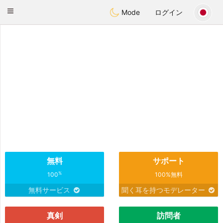
Deutsch
Dating
Toggle
Mode
ログイン
navigation
無料
サポート
%
100
100%無料
無料サービス
聞く耳を持つモデレーター
真剣
訪問者