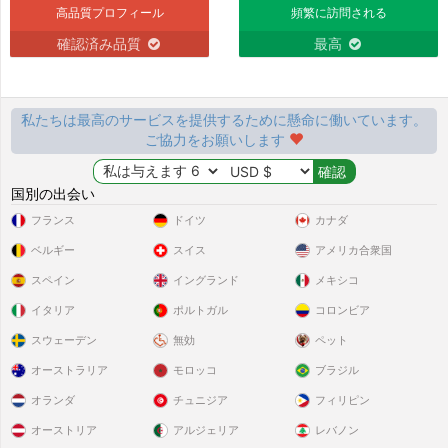
高品質プロフィール
頻繁に訪問される
確認済み品質
最高
私たちは最高のサービスを提供するために懸命に働いています。
ご協力をお願いします
国別の出会い
フランス
ドイツ
カナダ
ベルギー
スイス
アメリカ合衆国
スペイン
イングランド
メキシコ
イタリア
ポルトガル
コロンビア
スウェーデン
無効
ペット
オーストラリア
モロッコ
ブラジル
オランダ
チュニジア
フィリピン
オーストリア
アルジェリア
レバノン