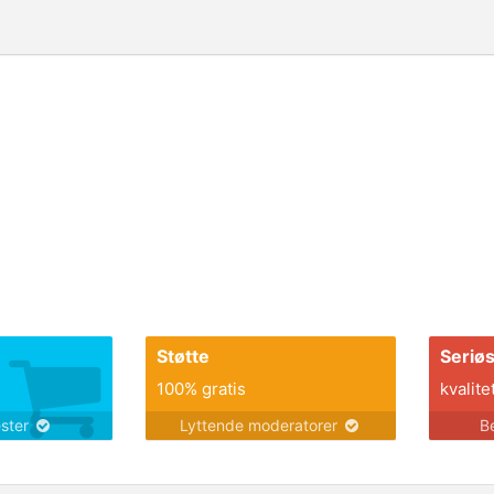
Støtte
Seriø
100% gratis
kvalite
ester
Lyttende moderatorer
B