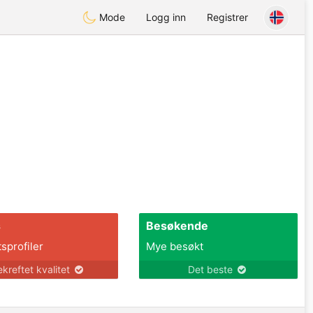
Mode
Logg inn
Registrer
s
Besøkende
tsprofiler
Mye besøkt
ekreftet kvalitet
Det beste