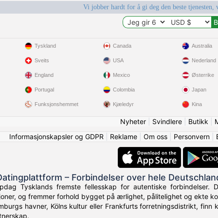
Vi jobber hardt for å gi deg den beste tjenesten, 
Tyskland
Canada
Australia
Sveits
USA
Nederland
England
Mexico
Østerrike
Portugal
Colombia
Japan
Funksjonshemmet
Kjæledyr
Kina
Nyheter
|
Svindlere
|
Butikk
|
Informasjonskapsler og GDPR
|
Reklame
|
Om oss
|
Personvern
|
Datingplattform – Forbindelser over hele Deutschlan
dag Tysklands fremste fellesskap for autentiske forbindelser. Dat
oner, og fremmer forhold bygget på ærlighet, pålitelighet og ekte kom
burgs havner, Kölns kultur eller Frankfurts forretningsdistrikt, finn
tnerskap.