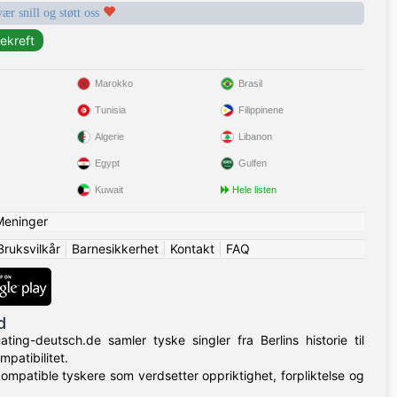
vær snill og støtt oss
Marokko
Brasil
Tunisia
Filippinene
Algerie
Libanon
Egypt
Gulfen
Kuwait
Hele listen
Meninger
Bruksvilkår
|
Barnesikkerhet
|
Kontakt
|
FAQ
d
ing-deutsch.de samler tyske singler fra Berlins historie til
patibilitet.
 kompatible tyskere som verdsetter oppriktighet, forpliktelse og