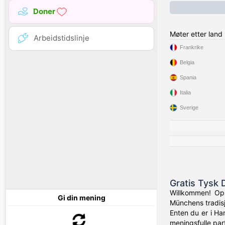
Doner
Møter etter land
Arbeidstidslinje
Frankrike
Belgia
Spania
Italia
Sverige
Gratis Tysk 
Willkommen! Opp
Gi din mening
Münchens tradisj
Enten du er i Ham
meningsfulle par