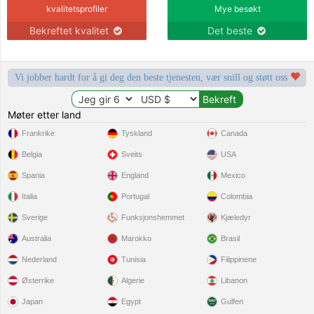
kvalitetsprofiler
Mye besøkt
Bekreftet kvalitet
Det beste
Vi jobber hardt for å gi deg den beste tjenesten, vær snill og støtt oss
Møter etter land
Frankrike
Tyskland
Canada
Belgia
Sveits
USA
Spania
England
Mexico
Italia
Portugal
Colombia
Sverige
Funksjonshemmet
Kjæledyr
Australia
Marokko
Brasil
Nederland
Tunisia
Filippinene
Østerrike
Algerie
Libanon
Japan
Egypt
Gulfen