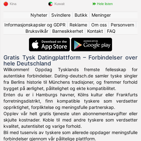
Kina
Kuwait
Hele listen
Nyheter
|
Svindlere
|
Butikk
|
Meninger
Informasjonskapsler og GDPR
|
Reklame
|
Om oss
|
Personvern
|
Bruksvilkår
|
Barnesikkerhet
|
Kontakt
|
FAQ
Gratis Tysk Datingplattform – Forbindelser over
hele Deutschland
Willkommen! Oppdag Tysklands fremste fellesskap for
autentiske forbindelser. Dating-deutsch.de samler tyske singler
fra Berlins historie til Münchens tradisjoner, og fremmer forhold
bygget på ærlighet, pålitelighet og ekte kompatibilitet.
Enten du er i Hamburgs havner, Kölns kultur eller Frankfurts
forretningsdistrikt, finn kompatible tyskere som verdsetter
oppriktighet, forpliktelse og meningsfulle partnerskap.
Opplev vår helt gratis tjeneste uten abonnementsavgifter eller
skjulte kostnader. Koble til med andre tyskere som verdsetter
kvalitet, autentisitet og varige forhold.
Bli med tusenvis av tyskere som allerede oppdager meningsfulle
forbindelser gjennom vår pålitelige plattform.