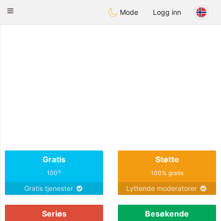
Deutsch
Dating
Toggle
Mode
Logg inn
navigation
Gratis
Støtte
%
100
100% gratis
Gratis tjenester
Lyttende moderatorer
Seriøs
Besøkende