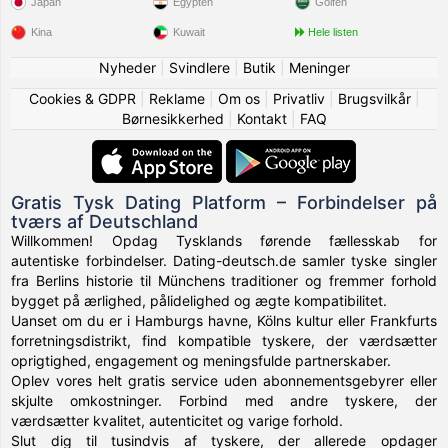
Japan
Egypten
Golfen
Kina
Kuwait
Hele listen
Nyheder
|
Svindlere
|
Butik
|
Meninger
Cookies & GDPR
|
Reklame
|
Om os
|
Privatliv
|
Brugsvilkår
|
Børnesikkerhed
|
Kontakt
|
FAQ
Gratis Tysk Dating Platform – Forbindelser på
tværs af Deutschland
Willkommen! Opdag Tysklands førende fællesskab for
autentiske forbindelser. Dating-deutsch.de samler tyske singler
fra Berlins historie til Münchens traditioner og fremmer forhold
bygget på ærlighed, pålidelighed og ægte kompatibilitet.
Uanset om du er i Hamburgs havne, Kölns kultur eller Frankfurts
forretningsdistrikt, find kompatible tyskere, der værdsætter
oprigtighed, engagement og meningsfulde partnerskaber.
Oplev vores helt gratis service uden abonnementsgebyrer eller
skjulte omkostninger. Forbind med andre tyskere, der
værdsætter kvalitet, autenticitet og varige forhold.
Slut dig til tusindvis af tyskere, der allerede opdager