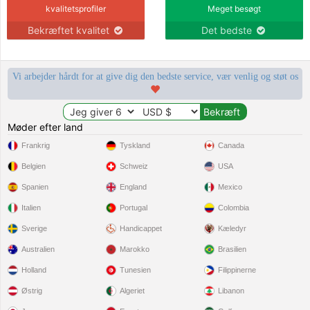
kvalitetsprofiler
Meget besøgt
Bekræftet kvalitet
Det bedste
Vi arbejder hårdt for at give dig den bedste service, vær venlig og støt os
Møder efter land
Frankrig
Tyskland
Canada
Belgien
Schweiz
USA
Spanien
England
Mexico
Italien
Portugal
Colombia
Sverige
Handicappet
Kæledyr
Australien
Marokko
Brasilien
Holland
Tunesien
Filippinerne
Østrig
Algeriet
Libanon