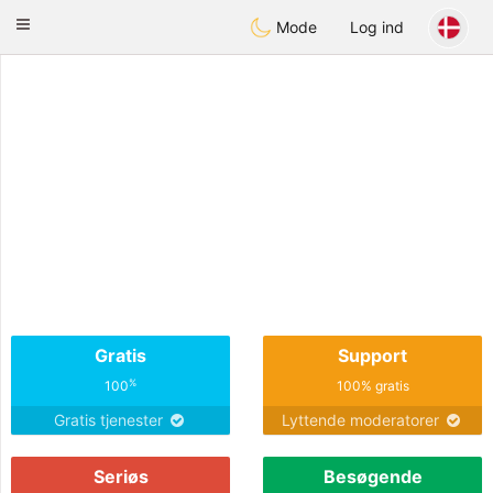
Deutsch
Dating
Toggle
Mode
Log ind
navigation
Gratis
Support
%
100
100% gratis
Gratis tjenester
Lyttende moderatorer
Seriøs
Besøgende