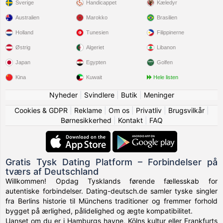
Sverige
Handicappet
Kæledyr
Australien
Marokko
Brasilien
Holland
Tunesien
Filippinerne
Østrig
Algeriet
Libanon
Japan
Egypten
Golfen
Kina
Kuwait
Hele listen
Nyheder
|
Svindlere
|
Butik
|
Meninger
Cookies & GDPR
|
Reklame
|
Om os
|
Privatliv
|
Brugsvilkår
|
Børnesikkerhed
|
Kontakt
|
FAQ
Gratis Tysk Dating Platform – Forbindelser på
tværs af Deutschland
Willkommen! Opdag Tysklands førende fællesskab for
autentiske forbindelser. Dating-deutsch.de samler tyske singler
fra Berlins historie til Münchens traditioner og fremmer forhold
bygget på ærlighed, pålidelighed og ægte kompatibilitet.
Uanset om du er i Hamburgs havne, Kölns kultur eller Frankfurts