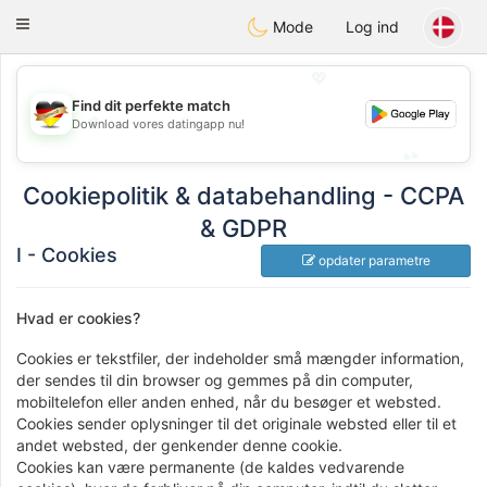
Deutsch
Dating
Toggle
Mode
Log ind
navigation
💖
Find dit perfekte match
💖
Download vores datingapp nu!
💕
💕
Cookiepolitik & databehandling - CCPA
& GDPR
I - Cookies
opdater parametre
Hvad er cookies?
Cookies er tekstfiler, der indeholder små mængder information,
der sendes til din browser og gemmes på din computer,
mobiltelefon eller anden enhed, når du besøger et websted.
Cookies sender oplysninger til det originale websted eller til et
andet websted, der genkender denne cookie.
Cookies kan være permanente (de kaldes vedvarende