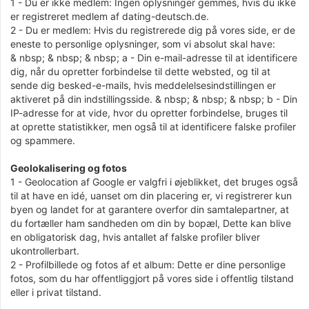
1 - Du er ikke medlem: Ingen oplysninger gemmes, hvis du ikke
er registreret medlem af dating-deutsch.de.
2 - Du er medlem: Hvis du registrerede dig på vores side, er de
eneste to personlige oplysninger, som vi absolut skal have:
& nbsp; & nbsp; & nbsp; a - Din e-mail-adresse til at identificere
dig, når du opretter forbindelse til dette websted, og til at
sende dig besked-e-mails, hvis meddelelsesindstillingen er
aktiveret på din indstillingsside. & nbsp; & nbsp; & nbsp; b - Din
IP-adresse for at vide, hvor du opretter forbindelse, bruges til
at oprette statistikker, men også til at identificere falske profiler
og spammere.
Geolokalisering og fotos
1 - Geolocation af Google er valgfri i øjeblikket, det bruges også
til at have en idé, uanset om din placering er, vi registrerer kun
byen og landet for at garantere overfor din samtalepartner, at
du fortæller ham sandheden om din by bopæl, Dette kan blive
en obligatorisk dag, hvis antallet af falske profiler bliver
ukontrollerbart.
2 - Profilbillede og fotos af et album: Dette er dine personlige
fotos, som du har offentliggjort på vores side i offentlig tilstand
eller i privat tilstand.