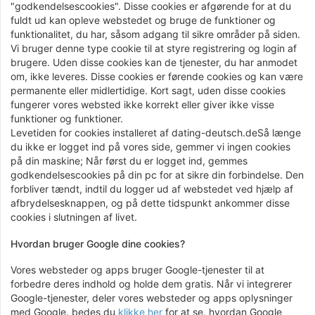
"godkendelsescookies". Disse cookies er afgørende for at du
fuldt ud kan opleve webstedet og bruge de funktioner og
funktionalitet, du har, såsom adgang til sikre områder på siden.
Vi bruger denne type cookie til at styre registrering og login af
brugere. Uden disse cookies kan de tjenester, du har anmodet
om, ikke leveres. Disse cookies er førende cookies og kan være
permanente eller midlertidige. Kort sagt, uden disse cookies
fungerer vores websted ikke korrekt eller giver ikke visse
funktioner og funktioner.
Levetiden for cookies installeret af dating-deutsch.deSå længe
du ikke er logget ind på vores side, gemmer vi ingen cookies
på din maskine; Når først du er logget ind, gemmes
godkendelsescookies på din pc for at sikre din forbindelse. Den
forbliver tændt, indtil du logger ud af webstedet ved hjælp af
afbrydelsesknappen, og på dette tidspunkt ankommer disse
cookies i slutningen af ​​livet.
Hvordan bruger Google dine cookies?
Vores websteder og apps bruger Google-tjenester til at
forbedre deres indhold og holde dem gratis. Når vi integrerer
Google-tjenester, deler vores websteder og apps oplysninger
med Google. bedes du
klikke her
for at se, hvordan Google