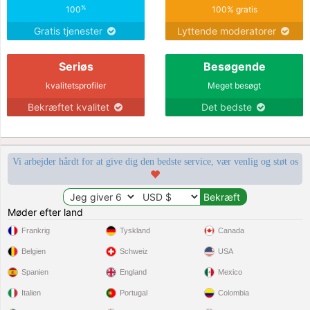
%
100
100% gratis
Gratis tjenester
Lyttende moderatorer
Seriøs
Besøgende
kvalitetsprofiler
Meget besøgt
Bekræftet kvalitet
Det bedste
Vi arbejder hårdt for at give dig den bedste service, vær venlig og støt os
Møder efter land
Frankrig
Tyskland
Canada
Belgien
Schweiz
USA
Spanien
England
Mexico
Italien
Portugal
Colombia