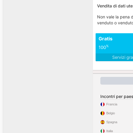
Vendita di dati ut
Non vale la pena da
venduto o venduto 
Gratis
%
100
Servizi gra
Incontri per pae
Francia
Belgio
Spagna
Italia