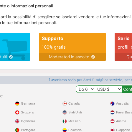
ente o informazioni personali
rti la possibilità di scegliere se lasciarci vendere le tue informazio
le tue informazioni personali.
Supporto
Serio
100% gratis
profili 
tuiti
Moderatori in ascolto
Qu
Lavoriamo sodo per darti il miglior servizio, per 
se
Germania
Canada
Australia
Svizzera
Stati Uniti
Paesi Bass
Inghilterra
Messico
Austria
Portogallo
Colombia
Giappone