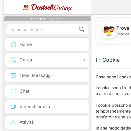
Deutsch
Dating
Berlin 2026-08-07 12:05
Trova 
Scarica 
Home
I - Cookie
Cerca
I Miei Messaggi
Cosa sono i cooki
I cookie sono file 
Chat
o altro dispositivo
I cookie possono e
Videochiamata
temporaneamente (s
prim'ordine che son
Attività
In che modo dating