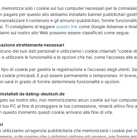
memorizza solo i cookie sul tuo computer necessari per la connessio
Per pagare per questo sito abbiamo installato banner pubblicitari gest
ersonalizzare il contenuto e gli annunci pubblicitari, fornire funzionalit
isi. Ti consigliamo di leggere
questo link
come Google Adsense e Analyti
zziamo sul nostro sito Web possono essere classificati come segue:
cazione strettamente necessari
uno dei tuoi dati personali e utilizziamo i cookie chiamati "cookie di
 e utilizzare le funzionalità e le opzioni che hai, come l'accesso alle a
tipo di cookie per gestire la registrazione e l'accesso degli utenti. Se
 cookie principali, E può essere permanente o temporaneo. In breve, 
n sarà in grado di fornire determinate funzionalità e opzioni.
 installati da dating-deutsch.de
gato sul nostro sito, non memorizziamo alcun cookie sul tuo computer;
 tuo PC al fine di proteggere la tua connessione, rimarrà attivo fino a
n questo momento questi cookie arrivano alla fine di vita.
ri
 utilizziamo un'agenzia pubblicitaria che memorizzerà i cookie per ric
empio, sulle pagine che i visitatori visitano più spesso, per fornire m