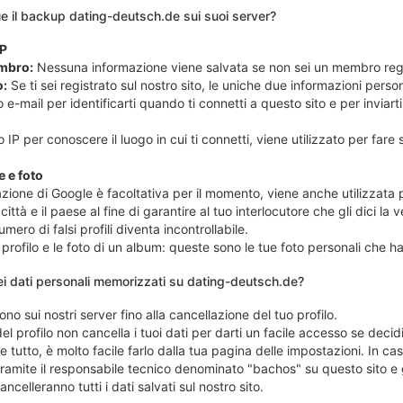
ue il backup dating-deutsch.de sui suoi server?
IP
mbro:
Nessuna informazione viene salvata se non sei un membro regi
o:
Se ti sei registrato sul nostro sito, le uniche due informazioni pe
o e-mail per identificarti quando ti connetti a questo sito e per inviarti
 IP per conoscere il luogo in cui ti connetti, viene utilizzato per fare s
 e foto
azione di Google è facoltativa per il momento, viene anche utilizzata p
città e il paese al fine di garantire al tuo interlocutore che gli dici la
umero di falsi profili diventa incontrollabile.
profilo e le foto di un album: queste sono le tue foto personali che ha
ei dati personali memorizzati su dating-deutsch.de?
no sui nostri server fino alla cancellazione del tuo profilo.
l profilo non cancella i tuoi dati per darti un facile accesso se decidi
e tutto, è molto facile farlo dalla tua pagina delle impostazioni. In c
tramite il responsabile tecnico denominato "bachos" su questo sito e
ancelleranno tutti i dati salvati sul nostro sito.