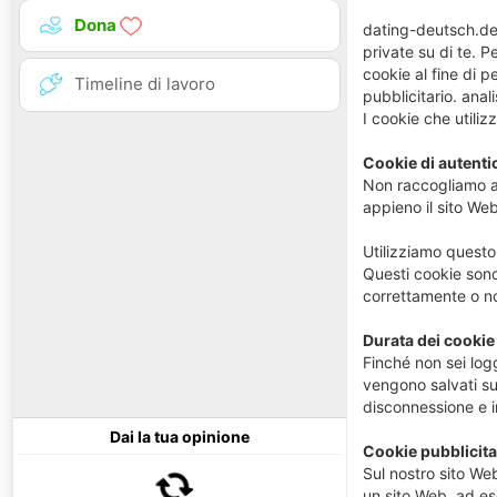
Dona
dating-deutsch.de 
private su di te. 
cookie al fine di p
Timeline di lavoro
pubblicitario. anal
I cookie che utili
Cookie di autenti
Non raccogliamo alc
appieno il sito Web
Utilizziamo questo 
Questi cookie sono
correttamente o no
Durata dei cookie
Finché non sei log
vengono salvati sul
disconnessione e i
Dai la tua opinione
Cookie pubblicita
Sul nostro sito Web
un sito Web, ad es