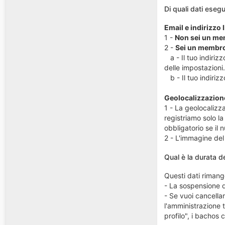
Di quali dati eseg
Email e indirizzo 
1 -
Non sei un me
2 -
Sei un membr
a - Il tuo indirizz
delle impostazioni.
b - Il tuo indirizzo
Geolocalizzazione
1 - La geolocalizz
registriamo solo la 
obbligatorio se il n
2 - L'immagine del 
Qual è la durata d
Questi dati rimango
- La sospensione de
- Se vuoi cancellar
l'amministrazione 
profilo", i bachos c