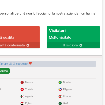
ni personali perché non lo facciamo, la nostra azienda non ha mai
Visitatori
di qualità
Molto visitato
alità confermata
Il migliore
favore sii di supporto
Marocco
Brasile
i
Tunisia
Filippine
Algeria
Libano
Egitto
Golfo