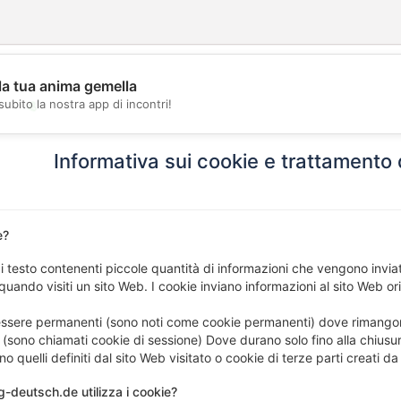
la tua anima gemella
💖
subito la nostra app di incontri!
💕
Informativa sui cookie e trattamento
e?
di testo contenenti piccole quantità di informazioni che vengono invia
 quando visiti un sito Web. I cookie inviano informazioni al sito Web o
ssere permanenti (sono noti come cookie permanenti) dove rimangono
ono chiamati cookie di sessione) Dove durano solo fino alla chiusur
o quelli definiti dal sito Web visitato o cookie di terze parti creati d
-deutsch.de utilizza i cookie?