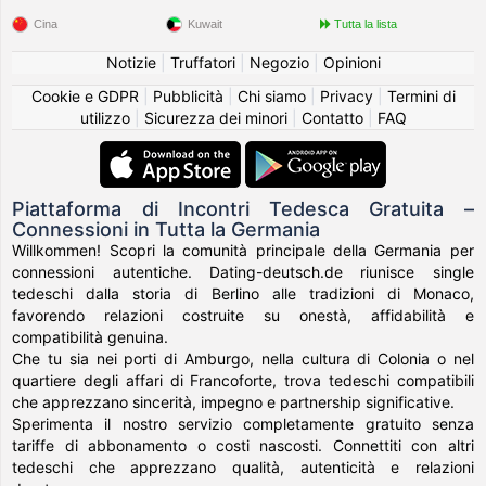
Cina
Kuwait
Tutta la lista
Notizie
|
Truffatori
|
Negozio
|
Opinioni
Cookie e GDPR
|
Pubblicità
|
Chi siamo
|
Privacy
|
Termini di
utilizzo
|
Sicurezza dei minori
|
Contatto
|
FAQ
Piattaforma di Incontri Tedesca Gratuita –
Connessioni in Tutta la Germania
Willkommen! Scopri la comunità principale della Germania per
connessioni autentiche. Dating-deutsch.de riunisce single
tedeschi dalla storia di Berlino alle tradizioni di Monaco,
favorendo relazioni costruite su onestà, affidabilità e
compatibilità genuina.
Che tu sia nei porti di Amburgo, nella cultura di Colonia o nel
quartiere degli affari di Francoforte, trova tedeschi compatibili
che apprezzano sincerità, impegno e partnership significative.
Sperimenta il nostro servizio completamente gratuito senza
tariffe di abbonamento o costi nascosti. Connettiti con altri
tedeschi che apprezzano qualità, autenticità e relazioni