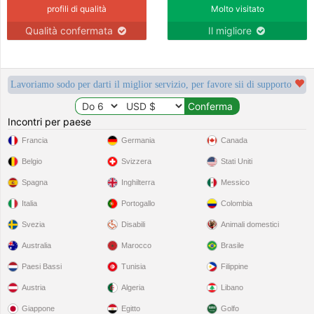
profili di qualità
Molto visitato
Qualità confermata
Il migliore
Lavoriamo sodo per darti il miglior servizio, per favore sii di supporto
Incontri per paese
Francia
Germania
Canada
Belgio
Svizzera
Stati Uniti
Spagna
Inghilterra
Messico
Italia
Portogallo
Colombia
Svezia
Disabili
Animali domestici
Australia
Marocco
Brasile
Paesi Bassi
Tunisia
Filippine
Austria
Algeria
Libano
Giappone
Egitto
Golfo