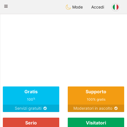
Deutsch
Dating
Toggle
Mode
Accedi
navigation
Gratis
Supporto
%
100
100% gratis
Servizi gratuiti
Moderatori in ascolto
Serio
Visitatori