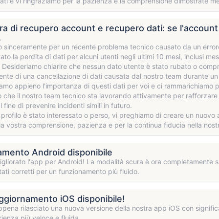
ati e vi ringraziamo per la pazienza e la comprensione dimostrate men
a di recupero account e recupero dati: se l'account è
.
 sinceramente per un recente problema tecnico causato da un errore 
o la perdita di dati per alcuni utenti negli ultimi 10 mesi, inclusi mess
. Desideriamo chiarire che nessun dato utente è stato rubato o compr
nte di una cancellazione di dati causata dal nostro team durante u
mo appieno l'importanza di questi dati per voi e ci rammarichiamo p
 che il nostro team tecnico sta lavorando attivamente per rafforzare la
 fine di prevenire incidenti simili in futuro.
o profilo è stato interessato o perso, vi preghiamo di creare un nuovo a
la vostra comprensione, pazienza e per la continua fiducia nella nost
mento Android disponibile
liorato l'app per Android! La modalità scura è ora completamente su
ati corretti per un funzionamento più fluido.
giornamento iOS disponibile!
ena rilasciato una nuova versione della nostra app iOS con significa
rienza più veloce e fluida.