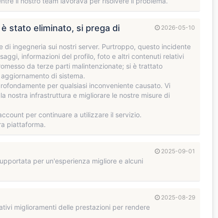
tre il nostro team lavorava per risolvere il problema.
 stato eliminato, si prega di
2026-05-10
di ingegneria sui nostri server. Purtroppo, questo incidente
aggi, informazioni del profilo, foto e altri contenuti relativi
omesso da terze parti malintenzionate; si è trattato
n aggiornamento di sistema.
rofondamente per qualsiasi inconveniente causato. Vi
 nostra infrastruttura e migliorare le nostre misure di
ccount per continuare a utilizzare il servizio.
ra piattaforma.
2025-09-01
pportata per un'esperienza migliore e alcuni
2025-08-29
tivi miglioramenti delle prestazioni per rendere