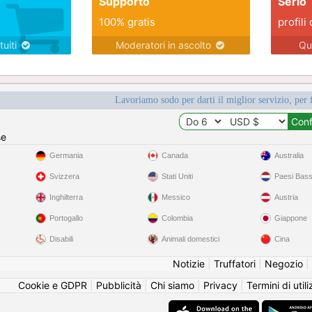
Supporto
Serio
100% gratis
profili 
tuiti
Moderatori in ascolto
Qu
Lavoriamo sodo per darti il miglior servizio, per 
se
Germania
Canada
Australia
Svizzera
Stati Uniti
Paesi Bass
Inghilterra
Messico
Austria
Portogallo
Colombia
Giappone
Disabili
Animali domestici
Cina
Notizie
|
Truffatori
|
Negozio
|
Cookie e GDPR
|
Pubblicità
|
Chi siamo
|
Privacy
|
Termini di util