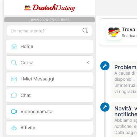
Deutsch
Dating
Berlin 2026-08-06 19:23
Trova 
Scarica 
Home
Cerca
Problema
A causa di 
I Miei Messaggi
disponibili
un'interruz
vi ringrazi
Chat
Novità: 
Videochiamata
notifich
Abbiamo agg
notifiche, e
Attività
Dalla pagin