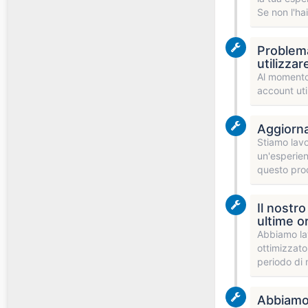
Se non l'hai
Problema 
utilizza
Al momento 
account uti
Aggiorna
Stiamo lavo
un'esperien
questo proc
Il nostr
ultime o
Abbiamo lav
ottimizzato
periodo di
Abbiamo 