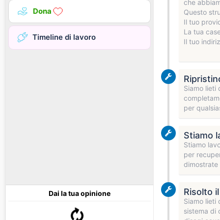
che abbiamo
Dona
Questo stru
Il tuo prov
La tua case
Timeline di lavoro
Il tuo indir
Ripristi
Siamo lieti
completamen
per qualsia
Stiamo la
Stiamo lavo
per recuper
dimostrate
Risolto 
Dai la tua opinione
Siamo lieti
sistema di 