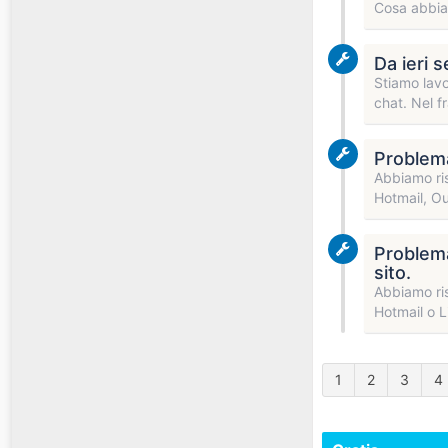
Cosa abbiam
Da ieri 
Stiamo lavo
chat. Nel f
Problema 
Abbiamo ris
Hotmail, Ou
Problema 
sito.
Abbiamo ris
Hotmail o L
1
2
3
4