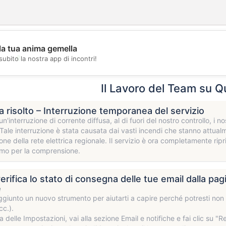
la tua anima gemella
💖
subito la nostra app di incontri!
💕
Il Lavoro del Team su Q
 risolto – Interruzione temporanea del servizio
un'interruzione di corrente diffusa, al di fuori del nostro controllo, i
. Tale interruzione è stata causata dai vasti incendi che stanno attualm
ione della rete elettrica regionale. Il servizio è ora completamente rip
amo per la comprensione.
verifica lo stato di consegna delle tue email dalla pa
e
iunto un nuovo strumento per aiutarti a capire perché potresti non 
cc.).
a delle Impostazioni, vai alla sezione Email e notifiche e fai clic su "