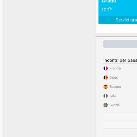
Gratis
%
100
Servizi gra
Incontri per pae
Francia
Belgio
Spagna
Italia
Svezia