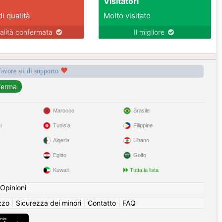
Visitatori
di qualità
Molto visitato
alità confermata
Il migliore
favore sii di supporto
Marocco
Brasile
i
Tunisia
Filippine
Algeria
Libano
Egitto
Golfo
Kuwait
Tutta la lista
Opinioni
izzo
|
Sicurezza dei minori
|
Contatto
|
FAQ