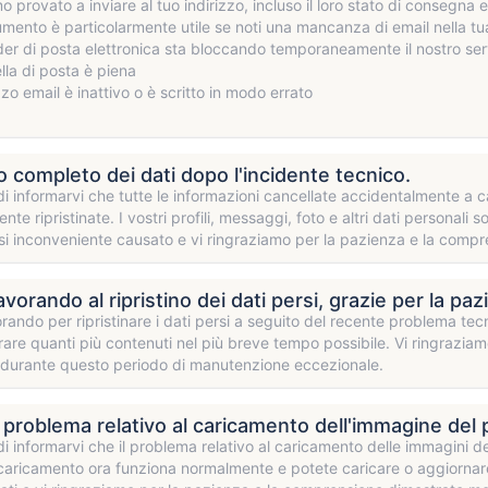
 provato a inviare al tuo indirizzo, incluso il loro stato di consegna 
mento è particolarmente utile se noti una mancanza di email nella tu
ider di posta elettronica sta bloccando temporaneamente il nostro se
lla di posta è piena
izzo email è inattivo o è scritto in modo errato
no completo dei dati dopo l'incidente tecnico.
 di informarvi che tutte le informazioni cancellate accidentalmente a
te ripristinate. I vostri profili, messaggi, foto e altri dati persona
si inconveniente causato e vi ringraziamo per la pazienza e la compr
vorando al ripristino dei dati persi, grazie per la paz
rando per ripristinare i dati persi a seguito del recente problema tecni
are quanti più contenuti nel più breve tempo possibile. Vi ringrazia
 durante questo periodo di manutenzione eccezionale.
il problema relativo al caricamento dell'immagine del p
 di informarvi che il problema relativo al caricamento delle immagini de
caricamento ora funziona normalmente e potete caricare o aggiornare l