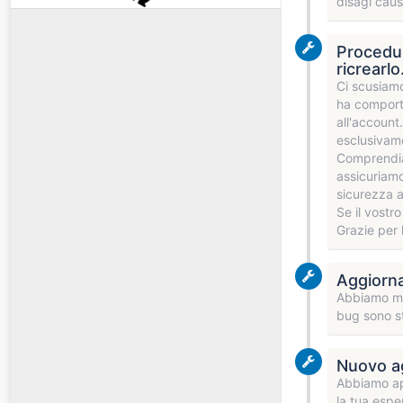
disagi caus
Procedur
ricrearlo
Ci scusiamo
ha comportat
all'account
esclusivame
Comprendia
assicuriamo
sicurezza al
Se il vostr
Grazie per 
Aggiorna
Abbiamo mig
bug sono st
Nuovo ag
Abbiamo app
la tua espe